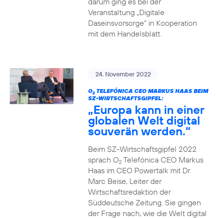
darum ging es bei der
Veranstaltung „Digitale
Daseinsvorsorge“ in Kooperation
mit dem Handelsblatt.
24. November 2022
O
TELEFÓNICA CEO MARKUS HAAS BEIM
2
SZ-WIRTSCHAFTSGIPFEL:
„Europa kann in einer
globalen Welt digital
souverän werden.“
Beim SZ-Wirtschaftsgipfel 2022
sprach O
Telefónica CEO Markus
2
Haas im CEO Powertalk mit Dr.
Marc Beise, Leiter der
Wirtschaftsredaktion der
Süddeutsche Zeitung. Sie gingen
der Frage nach, wie die Welt digital