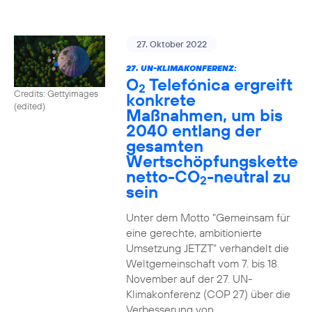
27. Oktober 2022
27. UN-KLIMAKONFERENZ:
O
Telefónica ergreift
2
Credits: Gettyimages
konkrete
(edited)
Maßnahmen, um bis
2040 entlang der
gesamten
Wertschöpfungskette
netto-CO
-neutral zu
2
sein
Unter dem Motto "Gemeinsam für
eine gerechte, ambitionierte
Umsetzung JETZT" verhandelt die
Weltgemeinschaft vom 7. bis 18.
November auf der 27. UN-
Klimakonferenz (COP 27) über die
Verbesserung von