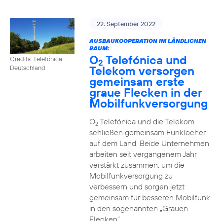
22. September 2022
AUSBAUKOOPERATION IM LÄNDLICHEN
RAUM:
O
Telefónica und
Credits: Telefónica
2
Telekom versorgen
Deutschland
gemeinsam erste
graue Flecken in der
Mobilfunkversorgung
O
Telefónica und die Telekom
2
schließen gemeinsam Funklöcher
auf dem Land. Beide Unternehmen
arbeiten seit vergangenem Jahr
verstärkt zusammen, um die
Mobilfunkversorgung zu
verbessern und sorgen jetzt
gemeinsam für besseren Mobilfunk
in den sogenannten „Grauen
Flecken“.