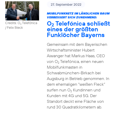
27. September 2022
MOBILFUNKNETZ IM LÄNDLICHEN RAUM
VERBESSERT SICH ZUNEHMEND:
O
Telefónica schließt
Credits: O
Telefónica
2
2
eines der größten
/ Felix Steck
Funklöcher Bayerns
Gemeinsam mit dem Bayerischen
Wirtschaftsminister Hubert
Aiwanger hat Markus Haas, CEO
von O
Telefónica, einen neuen
2
Mobilfunkmasten in
Schwabmünchen-Birkach bei
Augsburg in Betrieb genommen. In
dem ehemaligen “weißen Fleck”
surfen nun O
Kundinnen und
2
Kunden mit 4G und 5G. Der
Standort deckt eine Fläche von
rund 30 Quadratkilometern ab.