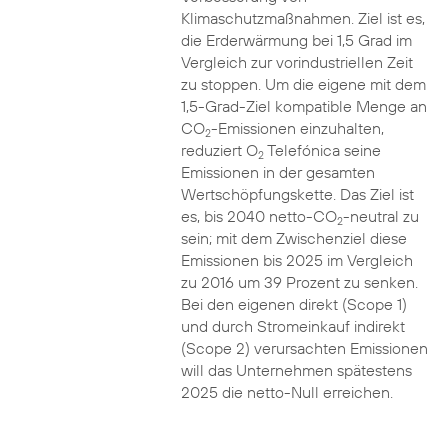
Klimaschutzmaßnahmen. Ziel ist es,
die Erderwärmung bei 1,5 Grad im
Vergleich zur vorindustriellen Zeit
zu stoppen. Um die eigene mit dem
1,5-Grad-Ziel kompatible Menge an
CO
-Emissionen einzuhalten,
2
reduziert O
Telefónica seine
2
Emissionen in der gesamten
Wertschöpfungskette. Das Ziel ist
es, bis 2040 netto-CO
-neutral zu
2
sein; mit dem Zwischenziel diese
Emissionen bis 2025 im Vergleich
zu 2016 um 39 Prozent zu senken.
Bei den eigenen direkt (Scope 1)
und durch Stromeinkauf indirekt
(Scope 2) verursachten Emissionen
will das Unternehmen spätestens
2025 die netto-Null erreichen.