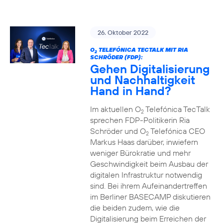
26. Oktober 2022
O
TELEFÓNICA TECTALK MIT RIA
2
SCHRÖDER (FDP):
Gehen Digitalisierung
und Nachhaltigkeit
Hand in Hand?
Im aktuellen O
Telefónica TecTalk
2
sprechen FDP-Politikerin Ria
Schröder und O
Telefónica CEO
2
Markus Haas darüber, inwiefern
weniger Bürokratie und mehr
Geschwindigkeit beim Ausbau der
digitalen Infrastruktur notwendig
sind. Bei ihrem Aufeinandertreffen
im Berliner BASECAMP diskutieren
die beiden zudem, wie die
Digitalisierung beim Erreichen der