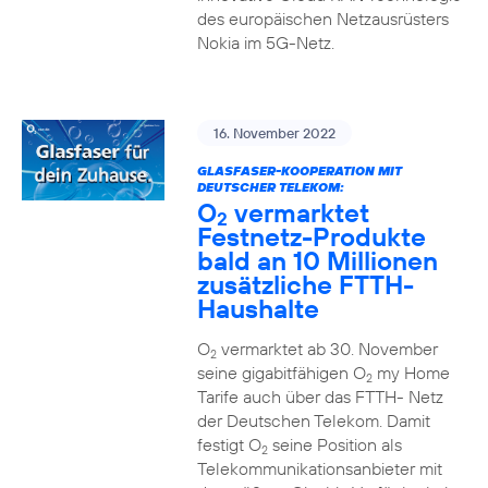
des europäischen Netzausrüsters
Nokia im 5G-Netz.
16. November 2022
GLASFASER-KOOPERATION MIT
DEUTSCHER TELEKOM:
O
vermarktet
2
Festnetz-Produkte
bald an 10 Millionen
zusätzliche FTTH-
Haushalte
O
vermarktet ab 30. November
2
seine gigabitfähigen O
my Home
2
Tarife auch über das FTTH- Netz
der Deutschen Telekom. Damit
festigt O
seine Position als
2
Telekommunikationsanbieter mit