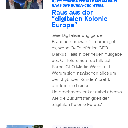
O
TELEFÓNICA TECTALK MIT MARKUS
2
HAAS UND BURDA-CEO WEISS:
Raus aus der
“digitalen Kolonie
Europa”
„Wie Digitalisierung ganze
Branchen umwälzt“ – darum geht
es, wenn O
Telefónica CEO
2
Markus Haas in der neuen Ausgabe
des O
Telefónica TecTalk auf
2
Burda-CEO Martin Weiss trifft.
Warum sich inzwischen alles um
den „hybriden Kunden“ dreht,
erörtern die beiden
Unternehmenslenker dabei ebenso
wie die Zukunftsfähigkeit der
„digitalen Kolonie Europa“.