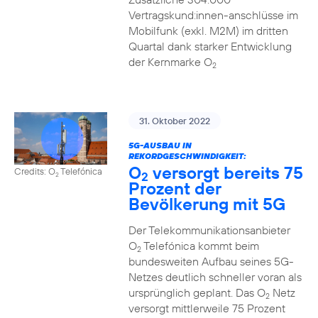
Vertragskund:innen-anschlüsse im
Mobilfunk (exkl. M2M) im dritten
Quartal dank starker Entwicklung
der Kernmarke O
2
31. Oktober 2022
5G-AUSBAU IN
REKORDGESCHWINDIGKEIT:
O
versorgt bereits 75
Credits: O
Telefónica
2
2
Prozent der
Bevölkerung mit 5G
Der Telekommunikationsanbieter
O
Telefónica kommt beim
2
bundesweiten Aufbau seines 5G-
Netzes deutlich schneller voran als
ursprünglich geplant. Das O
Netz
2
versorgt mittlerweile 75 Prozent