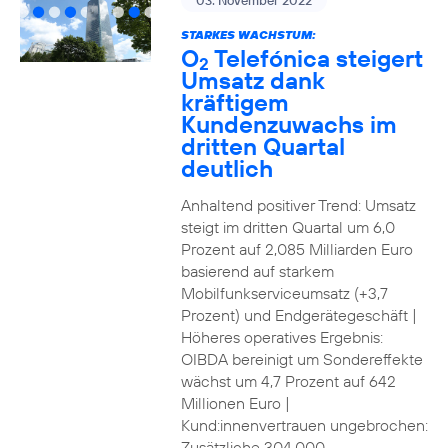
03. November 2022
STARKES WACHSTUM:
O
Telefónica steigert
2
Umsatz dank
kräftigem
Kundenzuwachs im
dritten Quartal
deutlich
Anhaltend positiver Trend: Umsatz
steigt im dritten Quartal um 6,0
Prozent auf 2,085 Milliarden Euro
basierend auf starkem
Mobilfunkserviceumsatz (+3,7
Prozent) und Endgerätegeschäft |
Höheres operatives Ergebnis:
OIBDA bereinigt um Sondereffekte
wächst um 4,7 Prozent auf 642
Millionen Euro |
Kund:innenvertrauen ungebrochen:
Zusätzliche 304.000