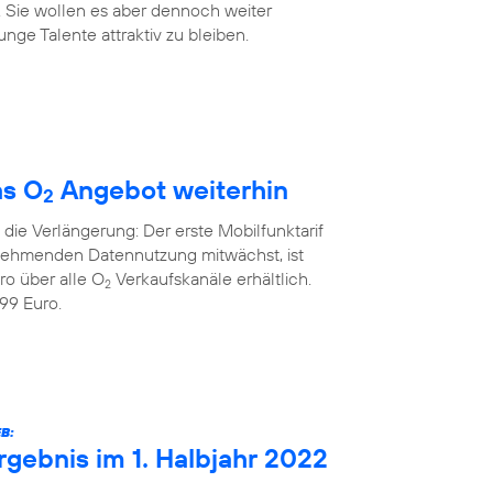
. Sie wollen es aber dennoch weiter
nge Talente attraktiv zu bleiben.
as O
Angebot weiterhin
2
die Verlängerung: Der erste Mobilfunktarif
unehmenden Datennutzung mitwächst, ist
ro über alle O
Verkaufskanäle erhältlich.
2
99 Euro.
B:
rgebnis im 1. Halbjahr 2022