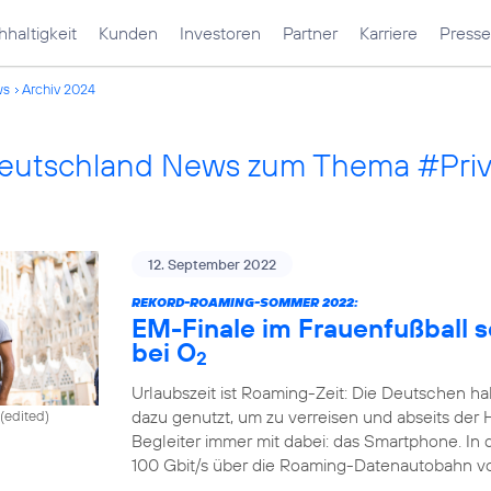
haltigkeit
Kunden
Investoren
Partner
Karriere
Presse
ws
Archiv 2024
Deutschland News zum Thema #Pri
12. September 2022
REKORD-ROAMING-SOMMER 2022:
EM-Finale im Frauenfußball 
bei O
2
Urlaubszeit ist Roaming-Zeit: Die Deutschen ha
dazu genutzt, um zu verreisen und abseits der 
(edited)
Begleiter immer mit dabei: das Smartphone. In
100 Gbit/s über die Roaming-Datenautobahn v