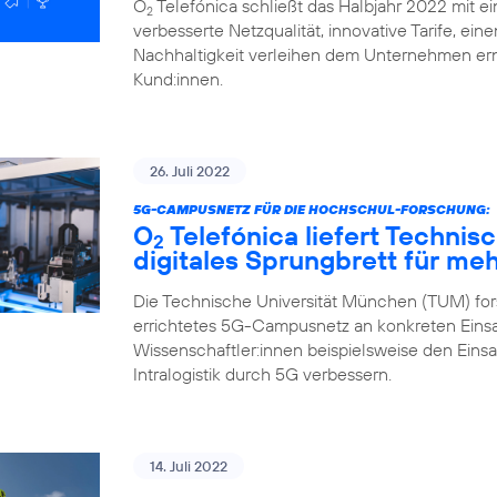
O
Telefónica schließt das Halbjahr 2022 mit ei
2
verbesserte Netzqualität, innovative Tarife, ei
Nachhaltigkeit verleihen dem Unternehmen ern
Kund:innen.
26. Juli 2022
5G-CAMPUSNETZ FÜR DIE HOCHSCHUL-FORSCHUNG:
O
Telefónica liefert Technis
2
digitales Sprungbrett für me
Die Technische Universität München (TUM) fors
errichtetes 5G-Campusnetz an konkreten Einsa
Wissenschaftler:innen beispielsweise den Eins
Intralogistik durch 5G verbessern.
14. Juli 2022