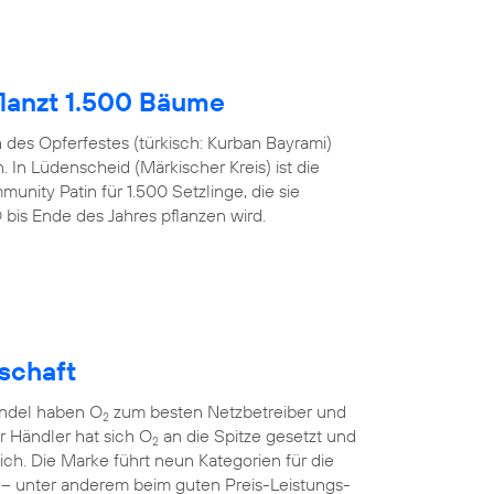
lanzt 1.500 Bäume
h des Opferfestes (türkisch: Kurban Bayrami)
 In Lüdenscheid (Märkischer Kreis) ist die
nity Patin für 1.500 Setzlinge, die sie
s Ende des Jahres pflanzen wird.
lschaft
andel haben O
zum besten Netzbetreiber und
2
er Händler hat sich O
an die Spitze gesetzt und
2
sich. Die Marke führt neun Kategorien für die
 – unter anderem beim guten Preis-Leistungs-