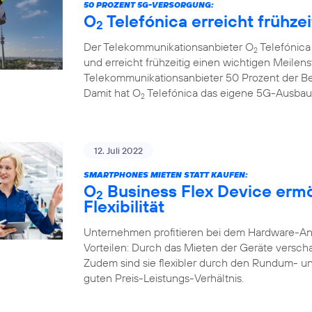
50 PROZENT 5G-VERSORGUNG:
O
Telefónica erreicht frühze
2
Der Telekommunikationsanbieter O
Telefónica
2
und erreicht frühzeitig einen wichtigen Meilenst
Telekommunikationsanbieter 50 Prozent der B
Damit hat O
Telefónica das eigene 5G-Ausbauzi
2
12. Juli 2022
SMARTPHONES MIETEN STATT KAUFEN:
O
Business Flex Device erm
2
Flexibilität
Unternehmen profitieren bei dem Hardware-A
Vorteilen: Durch das Mieten der Geräte verschaf
Zudem sind sie flexibler durch den Rundum- u
guten Preis-Leistungs-Verhältnis.