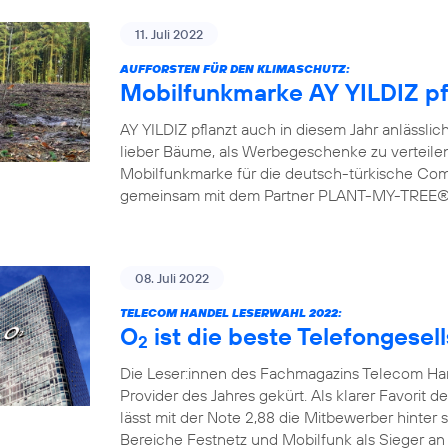
11. Juli 2022
AUFFORSTEN FÜR DEN KLIMASCHUTZ:
Mobilfunkmarke AY YILDIZ pf
AY YILDIZ pflanzt auch in diesem Jahr anlässlic
lieber Bäume, als Werbegeschenke zu verteilen.
Mobilfunkmarke für die deutsch-türkische Commu
gemeinsam mit dem Partner PLANT-MY-TREE® bi
08. Juli 2022
TELECOM HANDEL LESERWAHL 2022:
O
ist die beste Telefongesel
2
Die Leser:innen des Fachmagazins Telecom H
Provider des Jahres gekürt. Als klarer Favorit d
lässt mit der Note 2,88 die Mitbewerber hinter 
Bereiche Festnetz und Mobilfunk als Sieger an