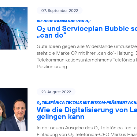
07. September 2022
DIE NEUE KAMPAGNE VON O
:
2
O
und Serviceplan Bubble set
2
„can do“
Gute Ideen gegen alle Widerstände umzusetze
steht die Marke O? mit ihrer „can do“-Haltung. 
Telekommunikationsunternehmens Telefónica D
Positionierung.
23. August 2022
O
TELEFÓNICA TECTALK MIT BITKOM-PRÄSIDENT ACH
2
Wie die Digitalisierung von L
gelingen kann
In der neuen Ausgabe des O
Telefónica TecTal
2
Einladung von O
Telefónica-CEO Markus Haas
2