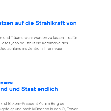
zen auf die Strahlkraft von
n und Träume wahr werden zu lassen – dafür
Dieses „can do“ stellt die Kernmarke des
eutschland ins Zentrum ihrer neuen
IM BERG:
and und Staat endlich
k ist Bitkom-Präsident Achim Berg der
 gefolgt und nach München in den O
Tower
2