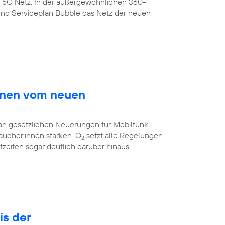
s 5G Netz. In der außergewöhnlichen 360-
nd Serviceplan Bubble das Netz der neuen
innen vom neuen
 an gesetzlichen Neuerungen für Mobilfunk-
aucher:innen stärken. O
setzt alle Regelungen
2
eiten sogar deutlich darüber hinaus.
is der