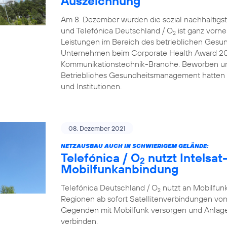
Auszeichnung
Am 8. Dezember wurden die sozial nachhaltigs
und Telefónica Deutschland / O
ist ganz vorn
2
Leistungen im Bereich des betrieblichen Gesu
Unternehmen beim Corporate Health Award 2021 
Kommunikationstechnik-Branche. Beworben um
Betriebliches Gesundheitsmanagement hatten
und Institutionen.
08. Dezember 2021
NETZAUSBAU AUCH IN SCHWIERIGEM GELÄNDE:
Telefónica / O
nutzt Intelsat-
2
Mobilfunkanbindung
Telefónica Deutschland / O
nutzt an Mobilfunk
2
Regionen ab sofort Satellitenverbindungen von
Gegenden mit Mobilfunk versorgen und Anlage
verbinden.