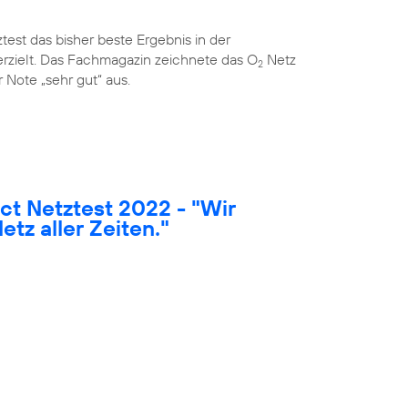
est das bisher beste Ergebnis in der
rzielt. Das Fachmagazin zeichnete das O
Netz
2
 Note „sehr gut“ aus.
t Netztest 2022 - "Wir
etz aller Zeiten."