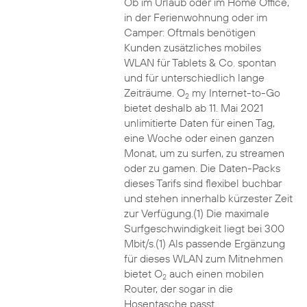
Ob im Urlaub oder im Home Office,
in der Ferienwohnung oder im
Camper: Oftmals benötigen
Kunden zusätzliches mobiles
WLAN für Tablets & Co. spontan
und für unterschiedlich lange
Zeiträume. O
my Internet-to-Go
2
bietet deshalb ab 11. Mai 2021
unlimitierte Daten für einen Tag,
eine Woche oder einen ganzen
Monat, um zu surfen, zu streamen
oder zu gamen. Die Daten-Packs
dieses Tarifs sind flexibel buchbar
und stehen innerhalb kürzester Zeit
zur Verfügung.(1) Die maximale
Surfgeschwindigkeit liegt bei 300
Mbit/s.(1) Als passende Ergänzung
für dieses WLAN zum Mitnehmen
bietet O
auch einen mobilen
2
Router, der sogar in die
Hosentasche passt.