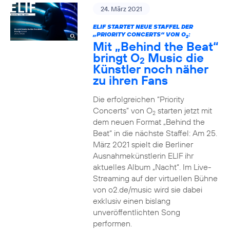
24. März 2021
ELIF STARTET NEUE STAFFEL DER
„PRIORITY CONCERTS“ VON O
:
2
Mit „Behind the Beat“
bringt O
Music die
2
Künstler noch näher
zu ihren Fans
Die erfolgreichen “Priority
Concerts” von O
starten jetzt mit
2
dem neuen Format „Behind the
Beat“ in die nächste Staffel: Am 25.
März 2021 spielt die Berliner
Ausnahmekünstlerin ELIF ihr
aktuelles Album „Nacht“. Im Live-
Streaming auf der virtuellen Bühne
von o2.de/music wird sie dabei
exklusiv einen bislang
unveröffentlichten Song
performen.