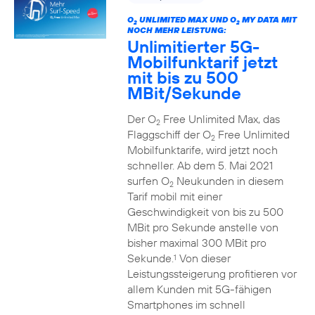
O
UNLIMITED MAX UND O
MY DATA MIT
2
2
NOCH MEHR LEISTUNG:
Unlimitierter 5G-
Mobilfunktarif jetzt
mit bis zu 500
MBit/Sekunde
Der O
Free Unlimited Max, das
2
Flaggschiff der O
Free Unlimited
2
Mobilfunktarife, wird jetzt noch
schneller. Ab dem 5. Mai 2021
surfen O
Neukunden in diesem
2
Tarif mobil mit einer
Geschwindigkeit von bis zu 500
MBit pro Sekunde anstelle von
bisher maximal 300 MBit pro
Sekunde.
Von dieser
1
Leistungssteigerung profitieren vor
allem Kunden mit 5G-fähigen
Smartphones im schnell