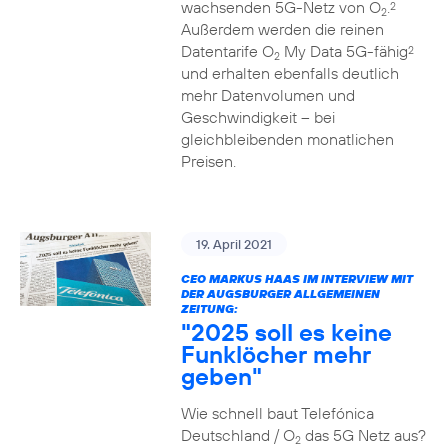
wachsenden 5G-Netz von O
.
2
2
Außerdem werden die reinen
Datentarife O
My Data 5G-fähig
2
2
und erhalten ebenfalls deutlich
mehr Datenvolumen und
Geschwindigkeit – bei
gleichbleibenden monatlichen
Preisen.
19. April 2021
CEO MARKUS HAAS IM INTERVIEW MIT
DER AUGSBURGER ALLGEMEINEN
ZEITUNG:
"2025 soll es keine
Funklöcher mehr
geben"
Wie schnell baut Telefónica
Deutschland / O
das 5G Netz aus?
2