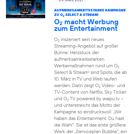
AUFMERKSAMKEITSSTARKE KAMPAGNE
ZU O
SELECT & STREAM:
2
O
macht Werbung
2
zum Entertainment
O
inszeniert sein neues
2
Streaming-Angebot auf großer
Bühne: Herzstück der
aufmerksamkeitsstarken
Werbemaßnahmen rund um O
2
Select & Stream
sind Spots, die ab
1
10. März in TV und Web laufen
werden. Darin zeigt O
Video- und
2
TV-Content von Netflix, Sky Ticket
und O
TV powered by waipu.tv –
2
und unterstreicht das Motto der
Kampagne so eindrucksvoll: „Wir
haben das Entertainment. Du hast
die Wahl“. Sie ist das erste größere
Werk der „Serviceplan Bubble“, ein