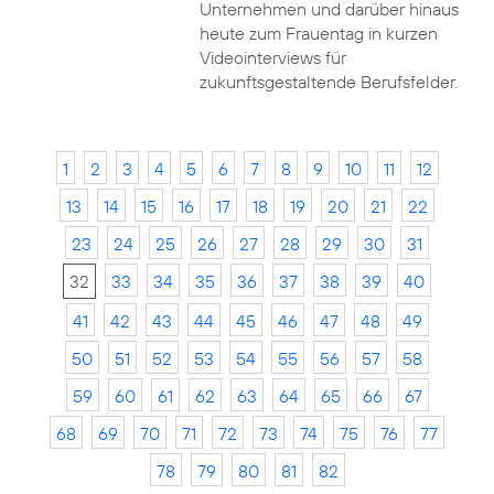
Unternehmen und darüber hinaus
heute zum Frauentag in kurzen
Videointerviews für
zukunftsgestaltende Berufsfelder.
1
2
3
4
5
6
7
8
9
10
11
12
13
14
15
16
17
18
19
20
21
22
23
24
25
26
27
28
29
30
31
32
33
34
35
36
37
38
39
40
41
42
43
44
45
46
47
48
49
50
51
52
53
54
55
56
57
58
59
60
61
62
63
64
65
66
67
68
69
70
71
72
73
74
75
76
77
78
79
80
81
82