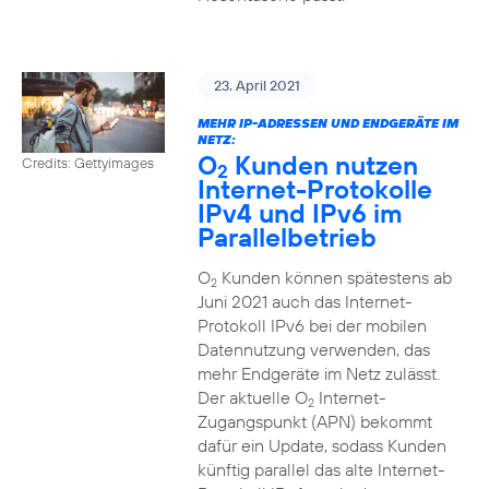
23. April 2021
MEHR IP-ADRESSEN UND ENDGERÄTE IM
NETZ:
O
Kunden nutzen
Credits: Gettyimages
2
Internet-Protokolle
IPv4 und IPv6 im
Parallelbetrieb
O
Kunden können spätestens ab
2
Juni 2021 auch das Internet-
Protokoll IPv6 bei der mobilen
Datennutzung verwenden, das
mehr Endgeräte im Netz zulässt.
Der aktuelle O
Internet-
2
Zugangspunkt (APN) bekommt
dafür ein Update, sodass Kunden
künftig parallel das alte Internet-