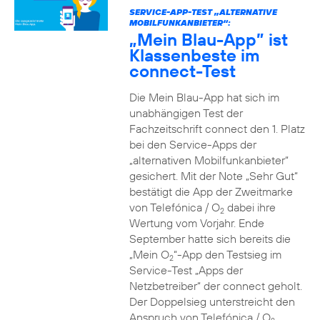
SERVICE-APP-TEST „ALTERNATIVE
MOBILFUNKANBIETER“:
„Mein Blau-App” ist
Klassenbeste im
connect-Test
Die Mein Blau-App hat sich im
unabhängigen Test der
Fachzeitschrift connect den 1. Platz
bei den Service-Apps der
„alternativen Mobilfunkanbieter“
gesichert. Mit der Note „Sehr Gut“
bestätigt die App der Zweitmarke
von Telefónica / O
dabei ihre
2
Wertung vom Vorjahr. Ende
September hatte sich bereits die
„Mein O
“-App den Testsieg im
2
Service-Test „Apps der
Netzbetreiber“ der connect geholt.
Der Doppelsieg unterstreicht den
Anspruch von Telefónica / O
,