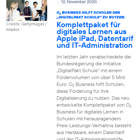
12. November 2020
O
BUSINESS HILFT SCHULEN DEN
2
„DIGITALPAKT SCHULE“ ZU NUTZEN:
Komplettpaket für
Credits: GettyImages /
digitales Lernen aus
Maskot
Apple iPad, Datentarif
und IT-Administration
Im letzten Jahr verabschiedete die
Bundesregierung die Initiative
„DigitalPakt Schule“ mit einem
Fördervolumen von über 5 Mrd.
Euro. O
Business hilft Schulen,
2
diese Förderung für ihre
Digitalisierung zu nutzen. Das neu
entwickelte Komplettpaket von O
2
Business für digitales Lernen in
Schulen mit herausragendem
Preis-Leistungs-Verhältnis besteht
aus Hardware, einem Datentarif
und der IT-Administrationshilfe