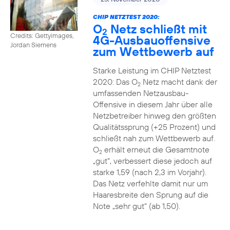
CHIP NETZTEST 2020:
O
Netz schließt mit
2
Credits: Gettyimages,
4G-Ausbauoffensive
Jordan Siemens
zum Wettbewerb auf
Starke Leistung im CHIP Netztest
2020: Das O
Netz macht dank der
2
umfassenden Netzausbau-
Offensive in diesem Jahr über alle
Netzbetreiber hinweg den größten
Qualitätssprung (+25 Prozent) und
schließt nah zum Wettbewerb auf.
O
erhält erneut die Gesamtnote
2
„gut“, verbessert diese jedoch auf
starke 1,59 (nach 2,3 im Vorjahr).
Das Netz verfehlte damit nur um
Haaresbreite den Sprung auf die
Note „sehr gut“ (ab 1,50).