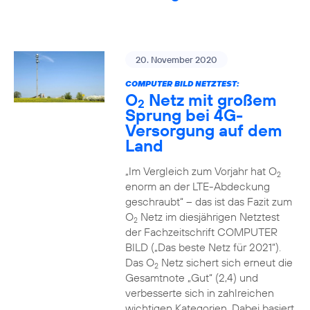
20. November 2020
COMPUTER BILD NETZTEST:
O
Netz mit großem
2
Sprung bei 4G-
Versorgung auf dem
Land
„Im Vergleich zum Vorjahr hat O
2
enorm an der LTE-Abdeckung
geschraubt“ – das ist das Fazit zum
O
Netz im diesjährigen Netztest
2
der Fachzeitschrift COMPUTER
BILD („Das beste Netz für 2021“).
Das O
Netz sichert sich erneut die
2
Gesamtnote „Gut“ (2,4) und
verbesserte sich in zahlreichen
wichtigen Kategorien. Dabei basiert