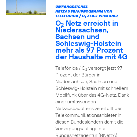
UMFANGREICHES
NETZAUSBAUPROGRAMM VON
TELEFÓNICA / O
ZEIGT WIRKUNG:
2
O
Netz erreicht in
2
Niedersachsen,
Sachsen und
Schleswig-Holstein
mehr als 97 Prozent
der Haushalte mit 4G
Telefónica / O
versorgt jetzt 97
2
Prozent der Bürger in
Niedersachsen, Sachsen und
Schleswig-Holstein mit schnellem
Mobilfunk über das 4G-Netz. Dank
einer umfassenden
Netzausbauoffensive erfüllt der
Telekommunikationsanbieter in
diesen Bundesländern damit die
Versorgungsauflage der
Bundesnetzagentur (BNetzA)