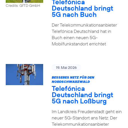
Telefónica
Credits: GfTD GmbH
Deutschland bringt
5G nach Buch
Der Telekommunikationsanbieter
Telefónica Deutschland hat in
Buch einen neuen 5G-
Mobilfunkstandort errichtet
19. Mai 2026
BESSERES NETZ FÜR DEN
NORDSCHWARZWALD
Telefónica
Deutschland bringt
5G nach Loßburg
Im Landkreis Freudenstadt geht ein
neuer 5G-Standort ans Netz: Der
Telekommunikationsanbieter