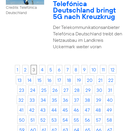
Telefónica
Credits: Telefónica
Deutschland bringt
Deutschland
5G nach Kreuzkrug
Der Telekommunikationsanbieter
Telefónica Deutschland treibt den
Netzausbau im Landkreis
Uckermark weiter voran
1
2
3
4
5
6
7
8
9
10
11
12
13
14
15
16
17
18
19
20
21
22
23
24
25
26
27
28
29
30
31
32
33
34
35
36
37
38
39
40
41
42
43
44
45
46
47
48
49
50
51
52
53
54
55
56
57
58
59
60
61
62
63
64
65
66
67