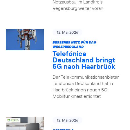
Netzausbau im Landkreis
Regensburg weiter voran
12. Mai 2026
BESSERES NETZ FÜR DAS
WESERBERGLAND
Telefónica
Deutschland bringt
5G nach Haarbrück
Der Telekommunikationsanbieter
Telefónica Deutschland hat in
Haarbrück einen neuen 5G-
Mobilfunkmast errichtet
12. Mai 2026