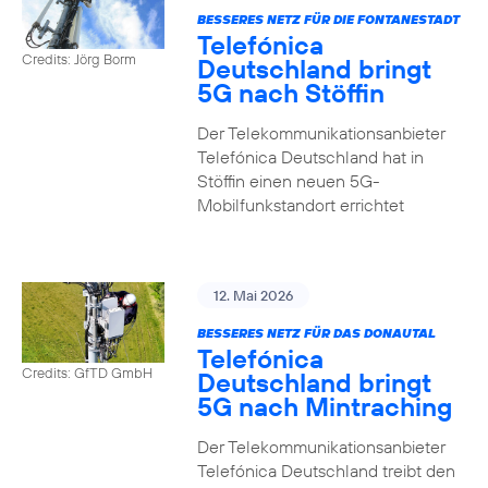
BESSERES NETZ FÜR DIE FONTANESTADT
Telefónica
Credits: Jörg Borm
Deutschland bringt
5G nach Stöffin
Der Telekommunikationsanbieter
Telefónica Deutschland hat in
Stöffin einen neuen 5G-
Mobilfunkstandort errichtet
12. Mai 2026
BESSERES NETZ FÜR DAS DONAUTAL
Telefónica
Credits: GfTD GmbH
Deutschland bringt
5G nach Mintraching
Der Telekommunikationsanbieter
Telefónica Deutschland treibt den