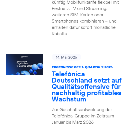
künftig Mobilfunktarife flexibel mit
Festnetz, TV und Streaming,
weiteren SIM-Karten oder
Smartphones kombinieren – und
erhalten dafür sofort monatliche
Rabatte
14. Mai 2026
ERGEBNISSE DES 1. QUARTALS 2026
Telefónica
Deutschland setzt auf
Qualitätsoffensive für
nachhaltig profitables
Wachstum
Zur Geschäftsentwicklung der
Telefónica-Gruppe im Zeitraum
Januar bis März 2026