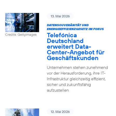
13. Mai 2026
DATENSOUVERÄNITÄT UND
ENERGIEEFFIZIENZGESETZ IM FOKUS
Telefónica
Credits: Gettyimages
Deutschland
erweitert Data-
Center-Angebot für
Geschäftskunden
Unternehmen stehen zunehmend
vor der Herausforderung, ihre IT-
Infrastruktur gleichzeitig effizient,
sicher und zukunftsfähig
aufzustellen
12. Mai 2026