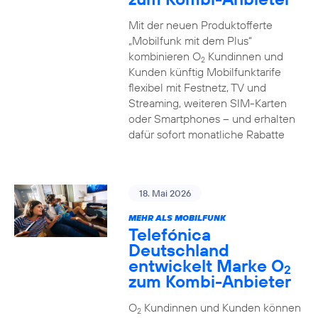
Mit der neuen Produktofferte
„Mobilfunk mit dem Plus“
kombinieren O
Kundinnen und
2
Kunden künftig Mobilfunktarife
flexibel mit Festnetz, TV und
Streaming, weiteren SIM-Karten
oder Smartphones – und erhalten
dafür sofort monatliche Rabatte
18. Mai 2026
MEHR ALS MOBILFUNK
Telefónica
Deutschland
entwickelt Marke O
2
zum Kombi-Anbieter
O
Kundinnen und Kunden können
2