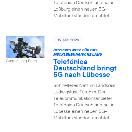
Telefónica Deutschland hat in
Loßburg einen neuen 5G-
Mobilfunkstandort errichtet
19. Mai 2026
BESSERES NETZ FÜR DAS
MECKLENBURGISCHE LAND
Telefónica
Credits: Jörg Borm
Deutschland bringt
5G nach Lübesse
Schnelleres Netz im Landkreis
Ludwigslust-Parchim: Der
Telekommunikationsanbieter
Telefónica Deutschland hat in
Lübesse einen neuen 5G-
Mobilfunkstandort errichtet