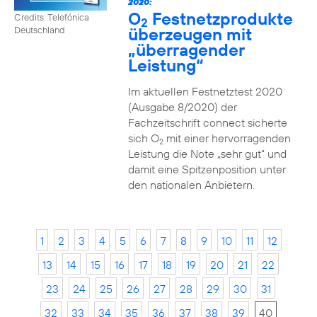
2020:
O
Festnetzprodukte
Credits: Telefónica
2
überzeugen mit
Deutschland
„überragender
Leistung“
Im aktuellen Festnetztest 2020
(Ausgabe 8/2020) der
Fachzeitschrift connect sicherte
sich O
mit einer hervorragenden
2
Leistung die Note „sehr gut“ und
damit eine Spitzenposition unter
den nationalen Anbietern.
1
2
3
4
5
6
7
8
9
10
11
12
13
14
15
16
17
18
19
20
21
22
23
24
25
26
27
28
29
30
31
32
33
34
35
36
37
38
39
40