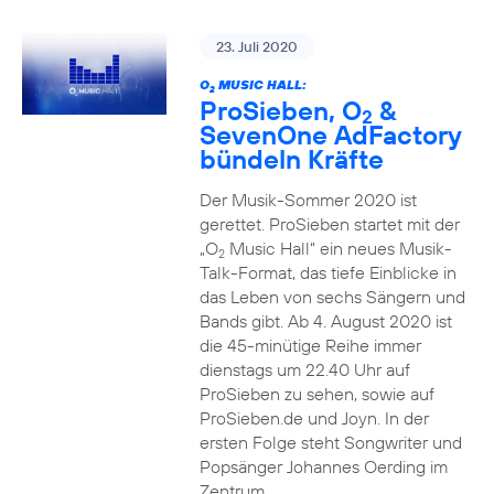
23. Juli 2020
O
MUSIC HALL:
2
ProSieben, O
&
2
SevenOne AdFactory
bündeln Kräfte
Der Musik-Sommer 2020 ist
gerettet. ProSieben startet mit der
„O
Music Hall“ ein neues Musik-
2
Talk-Format, das tiefe Einblicke in
das Leben von sechs Sängern und
Bands gibt. Ab 4. August 2020 ist
die 45-minütige Reihe immer
dienstags um 22.40 Uhr auf
ProSieben zu sehen, sowie auf
ProSieben.de und Joyn. In der
ersten Folge steht Songwriter und
Popsänger Johannes Oerding im
Zentrum.