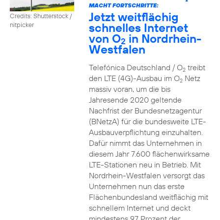
2
MACHT FORTSCHRITTE:
Jetzt weitflächig
Credits: Shutterstock /
schnelles Internet
nitpicker
von O
in Nordrhein-
2
Westfalen
Telefónica Deutschland / O
treibt
2
den LTE (4G)-Ausbau im O
Netz
2
massiv voran, um die bis
Jahresende 2020 geltende
Nachfrist der Bundesnetzagentur
(BNetzA) für die bundesweite LTE-
Ausbauverpflichtung einzuhalten.
Dafür nimmt das Unternehmen in
diesem Jahr 7.600 flächenwirksame
LTE-Stationen neu in Betrieb. Mit
Nordrhein-Westfalen versorgt das
Unternehmen nun das erste
Flächenbundesland weitflächig mit
schnellem Internet und deckt
mindestens 97 Prozent der