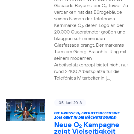
Gebäude Bayerns: der O
Tower. Zu
2
verdanken hat das Bürogebäude
seinen Namen der Telefónica
Kernmarke O
, deren Logo an der
2
20.000 Quadratmeter großen und
blaugrün schimmernden
Glasfassade prangt. Der markante
Turm am Georg-Brauchle-Ring mit
seinem modernen
Arbeitsplatzkonzept bietet nicht nur
rund 2.400 Arbeitsplätze für die
Telefónica Mitarbeiter in […]
05. Juni 2018
DIE GROSSE O
FREIHEITSOFFENSIVE
2
2018 GEHT IN DIE NÄCHSTE RUNDE:
Neue O
Kampagne
2
zeigt Vielseitigkeit