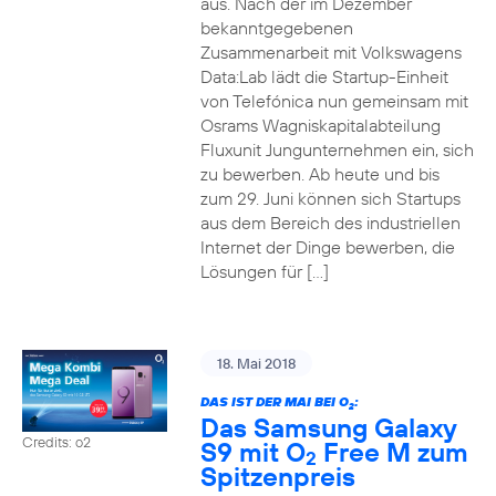
aus. Nach der im Dezember
bekanntgegebenen
Zusammenarbeit mit Volkswagens
Data:Lab lädt die Startup-Einheit
von Telefónica nun gemeinsam mit
Osrams Wagniskapitalabteilung
Fluxunit Jungunternehmen ein, sich
zu bewerben. Ab heute und bis
zum 29. Juni können sich Startups
aus dem Bereich des industriellen
Internet der Dinge bewerben, die
Lösungen für […]
18. Mai 2018
DAS IST DER MAI BEI O
:
2
Das Samsung Galaxy
Credits: o2
S9 mit O
Free M zum
2
Spitzenpreis