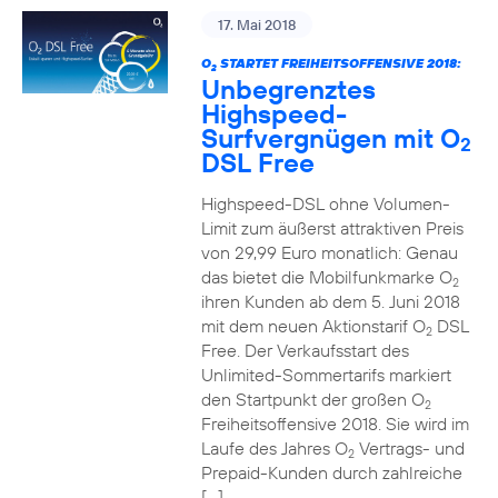
17. Mai 2018
O
STARTET FREIHEITSOFFENSIVE 2018:
2
Unbegrenztes
Highspeed-
Surfvergnügen mit O
2
DSL Free
Highspeed-DSL ohne Volumen-
Limit zum äußerst attraktiven Preis
von 29,99 Euro monatlich: Genau
das bietet die Mobilfunkmarke O
2
ihren Kunden ab dem 5. Juni 2018
mit dem neuen Aktionstarif O
DSL
2
Free. Der Verkaufsstart des
Unlimited-Sommertarifs markiert
den Startpunkt der großen O
2
Freiheitsoffensive 2018. Sie wird im
Laufe des Jahres O
Vertrags- und
2
Prepaid-Kunden durch zahlreiche
[…]