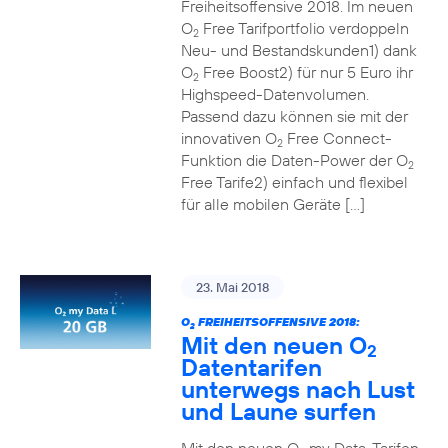
Freiheitsoffensive 2018. Im neuen
O
Free Tarifportfolio verdoppeln
2
Neu- und Bestandskunden1) dank
O
Free Boost2) für nur 5 Euro ihr
2
Highspeed-Datenvolumen.
Passend dazu können sie mit der
innovativen O
Free Connect-
2
Funktion die Daten-Power der O
2
Free Tarife2) einfach und flexibel
für alle mobilen Geräte […]
23. Mai 2018
O
FREIHEITSOFFENSIVE 2018:
2
Mit den neuen O
2
Datentarifen
unterwegs nach Lust
und Laune surfen