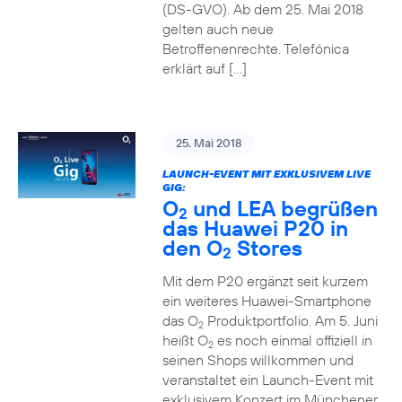
(DS-GVO). Ab dem 25. Mai 2018
gelten auch neue
Betroffenenrechte. Telefónica
erklärt auf […]
25. Mai 2018
LAUNCH-EVENT MIT EXKLUSIVEM LIVE
GIG:
O
und LEA begrüßen
2
das Huawei P20 in
den O
Stores
2
Mit dem P20 ergänzt seit kurzem
ein weiteres Huawei-Smartphone
das O
Produktportfolio. Am 5. Juni
2
heißt O
es noch einmal offiziell in
2
seinen Shops willkommen und
veranstaltet ein Launch-Event mit
exklusivem Konzert im Münchener