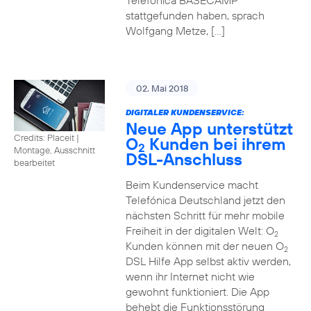
Telefónica BASECAMP
stattgefunden haben, sprach
Wolfgang Metze, […]
02. Mai 2018
DIGITALER KUNDENSERVICE:
Neue App unterstützt
Credits: Placeit
|
O
Kunden bei ihrem
2
Montage, Ausschnitt
DSL-Anschluss
bearbeitet
Beim Kundenservice macht
Telefónica Deutschland jetzt den
nächsten Schritt für mehr mobile
Freiheit in der digitalen Welt: O
2
Kunden können mit der neuen O
2
DSL Hilfe App selbst aktiv werden,
wenn ihr Internet nicht wie
gewohnt funktioniert. Die App
behebt die Funktionsstörung