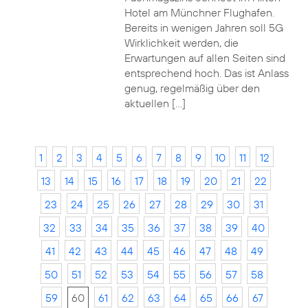
Hotel am Münchner Flughafen.
Bereits in wenigen Jahren soll 5G
Wirklichkeit werden, die
Erwartungen auf allen Seiten sind
entsprechend hoch. Das ist Anlass
genug, regelmäßig über den
aktuellen […]
1
2
3
4
5
6
7
8
9
10
11
12
13
14
15
16
17
18
19
20
21
22
23
24
25
26
27
28
29
30
31
32
33
34
35
36
37
38
39
40
41
42
43
44
45
46
47
48
49
50
51
52
53
54
55
56
57
58
59
60
61
62
63
64
65
66
67