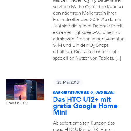
Mit den neuen O
my Data-Tarifen
2
setzt die Marke O
für ihre Kunden
2
den nächsten Meilenstein ihrer
Freiheitsoffensive 2018. Ab dem 5.
Juni sind die reinen Datentarife mit
extra viel Highspeed-Volumen zu
attraktiven Preisen in den Varianten
S, M und L in den O
Shops
2
erhältlich. Die Tarife richten sich
speziell an Nutzer von Tablets, […]
23. Mai 2018
DAS GIBT ES NUR BEI O
UND BLAU:
2
Das HTC U12+ mit
Credits: HTC
gratis Google Home
Mini
Ab sofort erhalten Kunden das
neue HTC U12+ für 781 Euro –