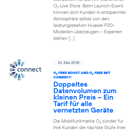
O
Live Store. Beim Launch-Event
2
können sich Kunden in entspannter
Atmosphäre selbst von den
leistungsstarken Huawei P20-
Modellen überzeugen – Experten
stehen […]
23. Mai 2018
O
FREE BOOST UND O
FREE MIT
2
2
CONNECT:
Doppeltes
Datenvolumen zum
kleinen Preis – Ein
Tarif für alle
vernetzten Geräte
Die Mobilfunkmarke O
zündet für
2
ihre Kunden die nächste Stufe ihrer