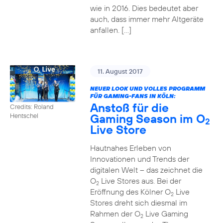
wie in 2016. Dies bedeutet aber
auch, dass immer mehr Altgeräte
anfallen. […]
11. August 2017
NEUER LOOK UND VOLLES PROGRAMM
FÜR GAMING-FANS IN KÖLN:
Anstoß für die
Credits: Roland
Gaming Season im O
Hentschel
2
Live Store
Hautnahes Erleben von
Innovationen und Trends der
digitalen Welt – das zeichnet die
O
Live Stores aus. Bei der
2
Eröffnung des Kölner O
Live
2
Stores dreht sich diesmal im
Rahmen der O
Live Gaming
2