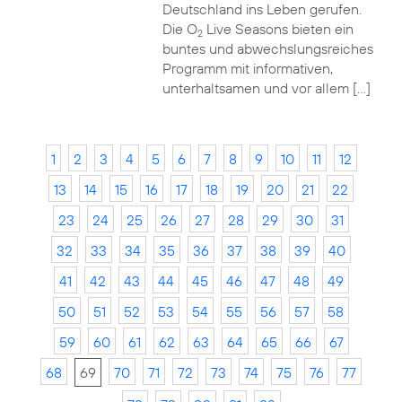
Deutschland ins Leben gerufen.
Die O
Live Seasons bieten ein
2
buntes und abwechslungsreiches
Programm mit informativen,
unterhaltsamen und vor allem […]
1
2
3
4
5
6
7
8
9
10
11
12
13
14
15
16
17
18
19
20
21
22
23
24
25
26
27
28
29
30
31
32
33
34
35
36
37
38
39
40
41
42
43
44
45
46
47
48
49
50
51
52
53
54
55
56
57
58
59
60
61
62
63
64
65
66
67
68
69
70
71
72
73
74
75
76
77