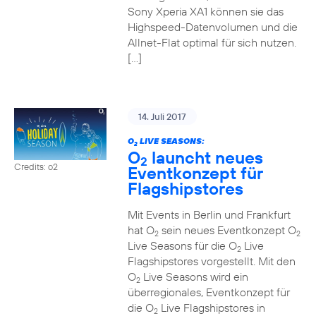
Sony Xperia XA1 können sie das
Highspeed-Datenvolumen und die
Allnet-Flat optimal für sich nutzen.
[…]
14. Juli 2017
O
LIVE SEASONS:
2
O
launcht neues
2
Credits: o2
Eventkonzept für
Flagshipstores
Mit Events in Berlin und Frankfurt
hat O
sein neues Eventkonzept O
2
2
Live Seasons für die O
Live
2
Flagshipstores vorgestellt. Mit den
O
Live Seasons wird ein
2
überregionales, Eventkonzept für
die O
Live Flagshipstores in
2