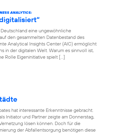
INESS ANALYTICS:
gitalisiert“
ca Deutschland eine ungewöhnliche
en auf den gesammelten Datenbestand des
e Analytical Insights Center (AIC) ermöglicht
in der digitalen Welt. Warum es sinnvoll ist,
 Rolle Eigeninitiative spielt […]
tädte
ates hat interessante Erkenntnisse gebracht.
ls Initiator und Partner zeigte am Donnerstag,
 Vernetzung lösen können. Doch für die
mierung der Abfallentsorgung benötigen diese