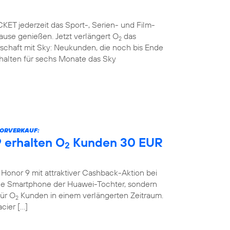
ET jederzeit das Sport-, Serien- und Film-
use genießen. Jetzt verlängert O
das
2
rschaft mit Sky: Neukunden, die noch bis Ende
rhalten für sechs Monate das Sky
VORVERKAUF:
 erhalten O
Kunden 30 EUR
2
onor 9 mit attraktiver Cashback-Aktion bei
eue Smartphone der Huawei-Tochter, sondern
für O
Kunden in einem verlängerten Zeitraum.
2
cier […]