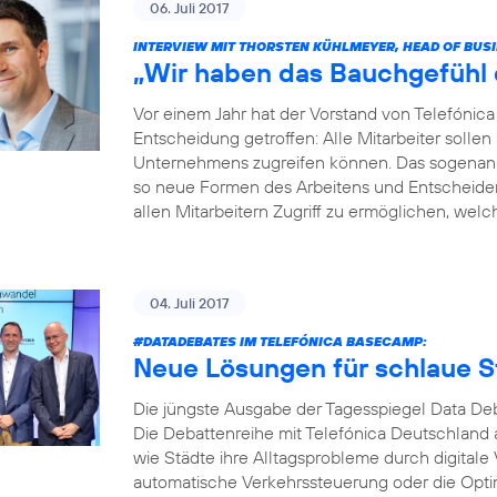
06. Juli 2017
INTERVIEW MIT THORSTEN KÜHLMEYER, HEAD OF BUS
„Wir haben das Bauchgefühl di
Vor einem Jahr hat der Vorstand von Telefóni
Entscheidung getroffen: Alle Mitarbeiter soll
Unternehmens zugreifen können. Das sogenannt
so neue Formen des Arbeitens und Entscheidens 
allen Mitarbeitern Zugriff zu ermöglichen, welche
04. Juli 2017
#DATADEBATES
IM TELEFÓNICA BASECAMP:
Neue Lösungen für schlaue S
Die jüngste Ausgabe der Tagesspiegel Data Deb
Die Debattenreihe mit Telefónica Deutschland a
wie Städte ihre Alltagsprobleme durch digitale
automatische Verkehrssteuerung oder die Opti