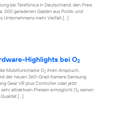
tung bei Telefónica in Deutschland, den Preis
ca. 300 geladenen Gästen aus Politik und
des Unternehmens mehr Vielfalt […]
rdware-Highlights bei O
2
die Mobilfunkmarke O
ihren Anspruch,
2
Ob mit der neuen 360-Grad-Kamera Samsung
sung Gear VR plus Controller oder jetzt
sehr attraktiven Preisen ermöglicht O
seinen
2
Qualität […]