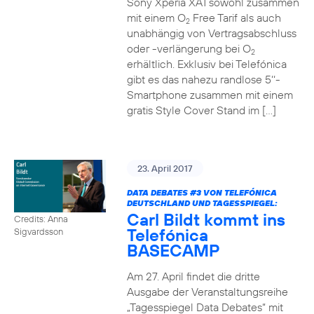
Sony Xperia XA1 sowohl zusammen
mit einem O
Free Tarif als auch
2
unabhängig von Vertragsabschluss
oder -verlängerung bei O
2
erhältlich. Exklusiv bei Telefónica
gibt es das nahezu randlose 5‘‘-
Smartphone zusammen mit einem
gratis Style Cover Stand im […]
23. April 2017
DATA DEBATES
#3
VON TELEFÓNICA
DEUTSCHLAND UND TAGESSPIEGEL:
Carl Bildt kommt ins
Credits: Anna
Telefónica
Sigvardsson
BASECAMP
Am 27. April findet die dritte
Ausgabe der Veranstaltungsreihe
„Tagesspiegel Data Debates“ mit