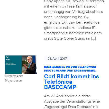
Sony Xperia XA1 sowohl zusammen
mit einem O
Free Tarif als auch
2
unabhängig von Vertragsabschluss
oder -verlängerung bei O
2
erhältlich. Exklusiv bei Telefónica
gibt es das nahezu randlose 5‘‘-
Smartphone zusammen mit einem
gratis Style Cover Stand im […]
23. April 2017
DATA DEBATES
#3
VON TELEFÓNICA
DEUTSCHLAND UND TAGESSPIEGEL:
Carl Bildt kommt ins
Credits: Anna
Telefónica
Sigvardsson
BASECAMP
Am 27. April findet die dritte
Ausgabe der Veranstaltungsreihe
„Tagesspiegel Data Debates“ mit