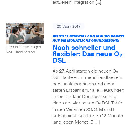
aktuellen Integration […]
20. April 2017
BIS ZU 12 MONATE LANG 15 EURO RABATT
AUF DIE MONATLICHE GRUNDGEBÜHR:
Noch schneller und
Credits: Gettyimages,
flexibler: Das neue O
Noel Hendrickson
2
DSL
Ab 27. April starten die neuen O
2
DSL Tarife – mit mehr Bandbreite in
den Einsteigertarifen und einer
satten Ersparnis für alle Neukunden
im ersten Jahr. Denn wer sich für
einen der vier neuen O
DSL Tarife
2
in den Varianten XS, S, M und L
entscheidet, spart bis zu 12 Monate
lang jeden Monat 15 […]