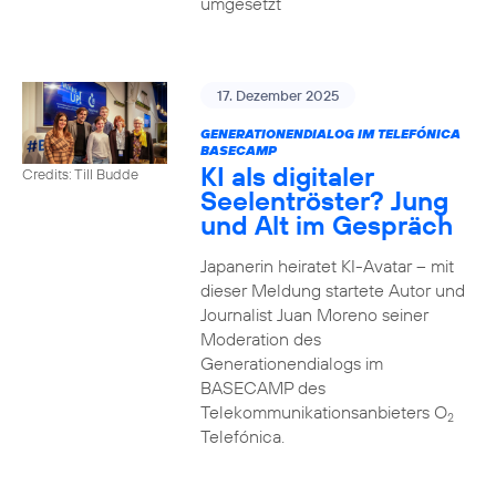
umgesetzt
17. Dezember 2025
GENERATIONENDIALOG IM TELEFÓNICA
BASECAMP
KI als digitaler
Credits: Till Budde
Seelentröster? Jung
und Alt im Gespräch
Japanerin heiratet KI-Avatar – mit
dieser Meldung startete Autor und
Journalist Juan Moreno seiner
Moderation des
Generationendialogs im
BASECAMP des
Telekommunikationsanbieters O
2
Telefónica.