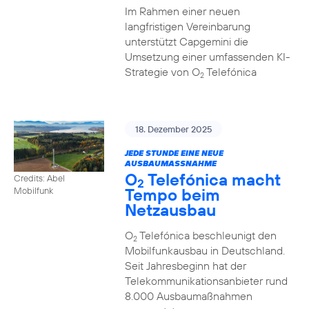
Im Rahmen einer neuen
langfristigen Vereinbarung
unterstützt Capgemini die
Umsetzung einer umfassenden KI-
Strategie von O
Telefónica
2
18. Dezember 2025
JEDE STUNDE EINE NEUE
AUSBAUMASSNAHME
O
Telefónica macht
Credits: Abel
2
Tempo beim
Mobilfunk
Netzausbau
O
Telefónica beschleunigt den
2
Mobilfunkausbau in Deutschland.
Seit Jahresbeginn hat der
Telekommunikationsanbieter rund
8.000 Ausbaumaßnahmen