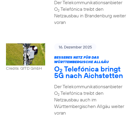
Der Telekommunikationsanbieter
O
Telefónica treibt den
2
Netzausbau in Brandenburg weiter
voran
16. Dezember 2025
BESSERES NETZ FÜR DAS
WÜRTTEMBERGISCHE ALLGÄU
O
Telefónica bringt
Credits: GfTD GmbH
2
5G nach Aichstetten
Der Telekommunikationsanbieter
O
Telefónica treibt den
2
Netzausbau auch im
Württembergischen Allgäu weiter
voran