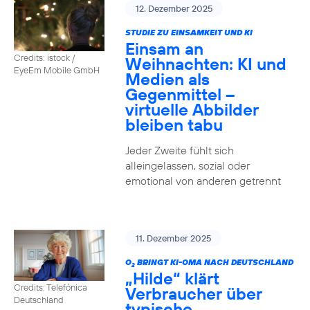
12. Dezember 2025
STUDIE ZU EINSAMKEIT UND KI
Einsam an
Credits: istock /
Weihnachten: KI und
EyeEm Mobile GmbH
Medien als
Gegenmittel –
virtuelle Abbilder
bleiben tabu
Jeder Zweite fühlt sich
alleingelassen, sozial oder
emotional von anderen getrennt
11. Dezember 2025
O
BRINGT KI-OMA NACH DEUTSCHLAND
2
„Hilde“ klärt
Credits: Telefónica
Verbraucher über
Deutschland
typische