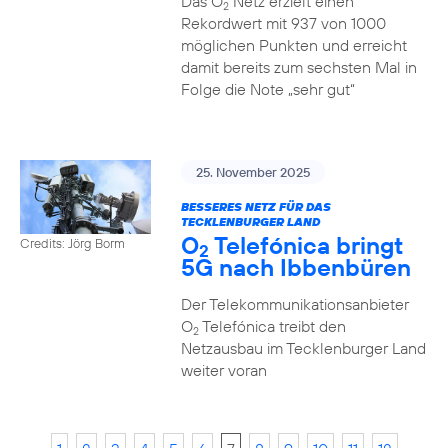
Das O
Netz erzielt einen
2
Rekordwert mit 937 von 1000
möglichen Punkten und erreicht
damit bereits zum sechsten Mal in
Folge die Note „sehr gut“
25. November 2025
BESSERES NETZ FÜR DAS
TECKLENBURGER LAND
O
Telefónica bringt
Credits: Jörg Borm
2
5G nach Ibbenbüren
Der Telekommunikationsanbieter
O
Telefónica treibt den
2
Netzausbau im Tecklenburger Land
weiter voran