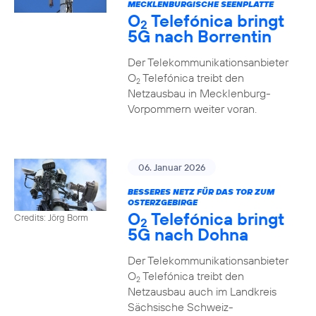
MECKLENBURGISCHE SEENPLATTE
O
Telefónica bringt
2
5G nach Borrentin
Der Telekommunikationsanbieter
O
Telefónica treibt den
2
Netzausbau in Mecklenburg-
Vorpommern weiter voran.
06. Januar 2026
BESSERES NETZ FÜR DAS TOR ZUM
OSTERZGEBIRGE
O
Telefónica bringt
Credits: Jörg Borm
2
5G nach Dohna
Der Telekommunikationsanbieter
O
Telefónica treibt den
2
Netzausbau auch im Landkreis
Sächsische Schweiz-