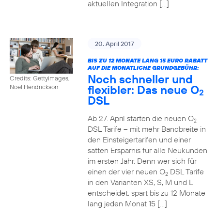
aktuellen Integration […]
20. April 2017
BIS ZU 12 MONATE LANG 15 EURO RABATT
AUF DIE MONATLICHE GRUNDGEBÜHR:
Noch schneller und
Credits: Gettyimages,
flexibler: Das neue O
Noel Hendrickson
2
DSL
Ab 27. April starten die neuen O
2
DSL Tarife – mit mehr Bandbreite in
den Einsteigertarifen und einer
satten Ersparnis für alle Neukunden
im ersten Jahr. Denn wer sich für
einen der vier neuen O
DSL Tarife
2
in den Varianten XS, S, M und L
entscheidet, spart bis zu 12 Monate
lang jeden Monat 15 […]