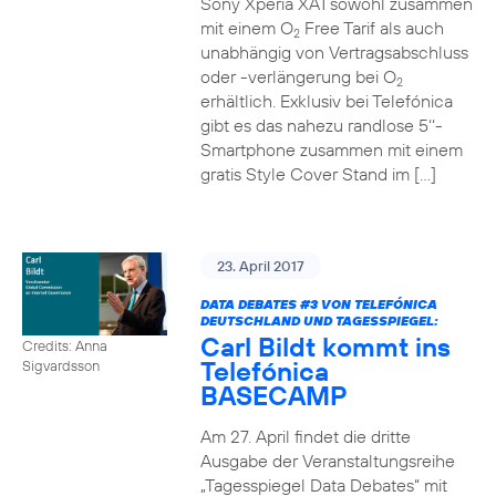
Sony Xperia XA1 sowohl zusammen
mit einem O
Free Tarif als auch
2
unabhängig von Vertragsabschluss
oder -verlängerung bei O
2
erhältlich. Exklusiv bei Telefónica
gibt es das nahezu randlose 5‘‘-
Smartphone zusammen mit einem
gratis Style Cover Stand im […]
23. April 2017
DATA DEBATES
#3
VON TELEFÓNICA
DEUTSCHLAND UND TAGESSPIEGEL:
Carl Bildt kommt ins
Credits: Anna
Telefónica
Sigvardsson
BASECAMP
Am 27. April findet die dritte
Ausgabe der Veranstaltungsreihe
„Tagesspiegel Data Debates“ mit