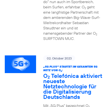
do“ nun auch im Sportbereich,
beim Surfen, erfahrbar. O
geht
2
eine langfristige Partnerschaft mit
dem amtierenden Big-Wave-Surf-
Weltrekordhalter Sebastian
Steudtner ein und ist
namensgebender Partner der O
2
SURFTOWN MUC.
02. Oktober 2023
„5G PLUS“ STARTET IM GESAMTEN 5G
NETZ VON O
:
2
O
Telefónica aktiviert
2
neueste
Netztechnologie für
die Digitalisierung
Deutschlands
Mit „5G Plus“ bezeichnet O
2