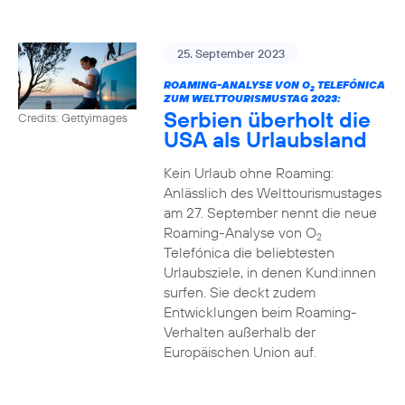
25. September 2023
ROAMING-ANALYSE VON O
TELEFÓNICA
2
ZUM WELTTOURISMUSTAG 2023:
Serbien überholt die
Credits: Gettyimages
USA als Urlaubsland
Kein Urlaub ohne Roaming:
Anlässlich des Welttourismustages
am 27. September nennt die neue
Roaming-Analyse von O
2
Telefónica die beliebtesten
Urlaubsziele, in denen Kund:innen
surfen. Sie deckt zudem
Entwicklungen beim Roaming-
Verhalten außerhalb der
Europäischen Union auf.