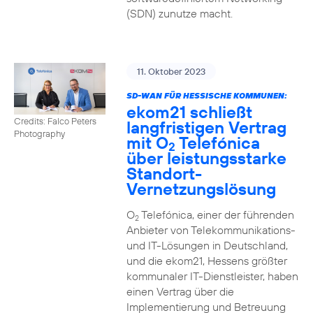
(SDN) zunutze macht.
11. Oktober 2023
SD-WAN FÜR HESSISCHE KOMMUNEN:
ekom21 schließt
Credits: Falco Peters
langfristigen Vertrag
Photography
mit O
Telefónica
2
über leistungsstarke
Standort-
Vernetzungslösung
O
Telefónica, einer der führenden
2
Anbieter von Telekommunikations-
und IT-Lösungen in Deutschland,
und die ekom21, Hessens größter
kommunaler IT-Dienstleister, haben
einen Vertrag über die
Implementierung und Betreuung