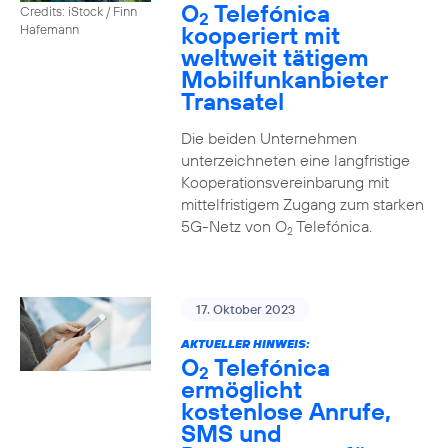
O
Telefónica
Credits: iStock / Finn
2
kooperiert mit
Hafemann
weltweit tätigem
Mobilfunkanbieter
Transatel
Die beiden Unternehmen
unterzeichneten eine langfristige
Kooperationsvereinbarung mit
mittelfristigem Zugang zum starken
5G-Netz von O
Telefónica.
2
17. Oktober 2023
AKTUELLER HINWEIS:
O
Telefónica
2
ermöglicht
kostenlose Anrufe,
SMS und