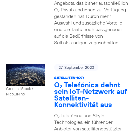
Angebots, das bisher ausschließlich
O
Privatkund:innen zur Verfügung
2
gestanden hat. Durch mehr
Auswahl und zusätzliche Vorteile
sind die Tarife noch passgenauer
auf die Bedürfnisse von
Selbstständigen zugeschnitten.
27. September 2023
SATELLITEN-IOT:
O
Telefónica dehnt
2
Credits: iStock /
sein IoT-Netzwerk auf
NicoElNino
Satelliten-
Konnektivität aus
O
Telefónica und Skylo
2
Technologies, ein führender
Anbieter von satellitengestützter