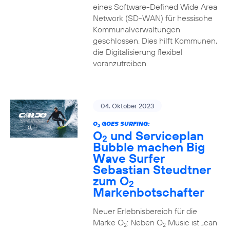
eines Software-Defined Wide Area
Network (SD-WAN) für hessische
Kommunalverwaltungen
geschlossen. Dies hilft Kommunen,
die Digitalisierung flexibel
voranzutreiben.
04. Oktober 2023
O
GOES SURFING:
2
O
und Serviceplan
2
Bubble machen Big
Wave Surfer
Sebastian Steudtner
zum O
2
Markenbotschafter
Neuer Erlebnisbereich für die
Marke O
: Neben O
Music ist „can
2
2