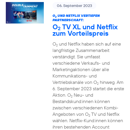
06. September 2023
O
UND NETFLIX VERTIEFEN
2
PARTNERSCHAFT:
O
TV XL und Netflix
2
zum Vorteilspreis
O
und Netflix haben sich auf eine
2
langfristige Zusammenarbeit
verständigt. Sie umfasst
verschiedene Verkaufs- und
Marketingaktionen über alle
Kommunikations- und
Vertriebskanäle von O
hinweg. Am
2
6. September 2023 startet die erste
Aktion. O
Neu- und
2
Bestandskund:innen können
zwischen verschiedenen Kombi-
Angeboten von O
TV und Netflix
2
wählen. Netflix-Kund:innen können
ihren bestehenden Account