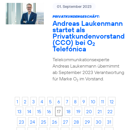
01. September 2023
PRIVATKUNDENGESCHÄFT:
Andreas Laukenmann
startet als
Privatkundenvorstand
(CCO) bei O
2
Telefónica
Telekommunikationsexperte
Andreas Laukenmann übernimmt
ab September 2023 Verantwortung
für Marke O
im Vorstand.
2
1
2
3
4
5
6
7
8
9
10
11
12
13
14
15
16
17
18
19
20
21
22
23
24
25
26
27
28
29
30
31