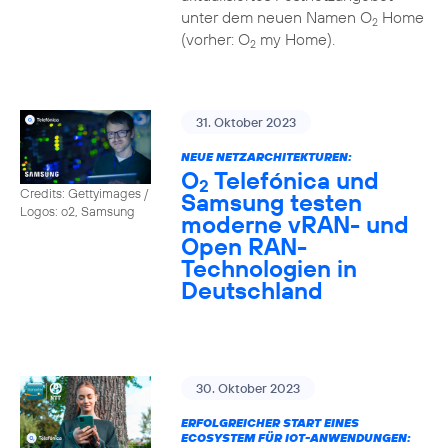
unter dem neuen Namen O
Home
2
(vorher: O
my Home).
2
31. Oktober 2023
NEUE NETZARCHITEKTUREN:
O
Telefónica und
2
Credits: Gettyimages /
Samsung testen
Logos: o2, Samsung
moderne vRAN- und
Open RAN-
Technologien in
Deutschland
30. Oktober 2023
ERFOLGREICHER START EINES
ECOSYSTEM FÜR IOT-ANWENDUNGEN: