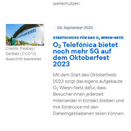
weiternutzen.
06. September 2023
STARTSCHUSS FÜR DAS O
WIESN-NETZ:
2
O
Telefónica bietet
2
Credits: Pixabay /
noch mehr 5G auf
DerSebi
|
CC0 1.0,
dem Oktoberfest
Ausschnitt bearbeitet
2023
Mit dem Start des Oktoberfests
2023 sorgt das eigens aufgebaute
O
Wiesn-Netz dafür, dass
2
Besucher:innen jederzeit
miteinander in Kontakt bleiben und
ihre Eindrücke mit den
Daheimgebliebenen teilen können.