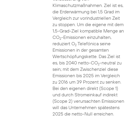
Klimaschutzmaßnahmen. Ziel ist es,
die Erderwärmung bei 1,5 Grad im
Vergleich zur vorindustriellen Zeit
zu stoppen. Um die eigene mit dem
1,5-Grad-Ziel kompatible Menge an
CO
-Emissionen einzuhalten,
2
reduziert O
Telefónica seine
2
Emissionen in der gesamten
Wertschöpfungskette. Das Ziel ist
es, bis 2040 netto-CO
-neutral zu
2
sein; mit dem Zwischenziel diese
Emissionen bis 2025 im Vergleich
zu 2016 um 39 Prozent zu senken.
Bei den eigenen direkt (Scope 1)
und durch Stromeinkauf indirekt
(Scope 2) verursachten Emissionen
will das Unternehmen spätestens
2025 die netto-Null erreichen.