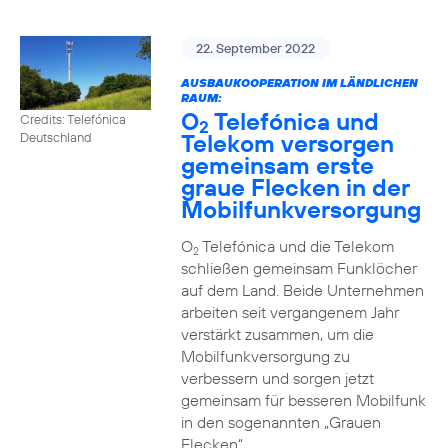
22. September 2022
AUSBAUKOOPERATION IM LÄNDLICHEN
RAUM:
O
Telefónica und
Credits: Telefónica
2
Telekom versorgen
Deutschland
gemeinsam erste
graue Flecken in der
Mobilfunkversorgung
O
Telefónica und die Telekom
2
schließen gemeinsam Funklöcher
auf dem Land. Beide Unternehmen
arbeiten seit vergangenem Jahr
verstärkt zusammen, um die
Mobilfunkversorgung zu
verbessern und sorgen jetzt
gemeinsam für besseren Mobilfunk
in den sogenannten „Grauen
Flecken“.