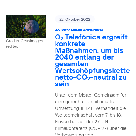
27. Oktober 2022
27. UN-KLIMAKONFERENZ:
O
Telefónica ergreift
2
Credits: Gettyimages
konkrete
(edited)
Maßnahmen, um bis
2040 entlang der
gesamten
Wertschöpfungskette
netto-CO
-neutral zu
2
sein
Unter dem Motto "Gemeinsam für
eine gerechte, ambitionierte
Umsetzung JETZT" verhandelt die
Weltgemeinschaft vom 7. bis 18.
November auf der 27. UN-
Klimakonferenz (COP 27) über die
Verbesserung von