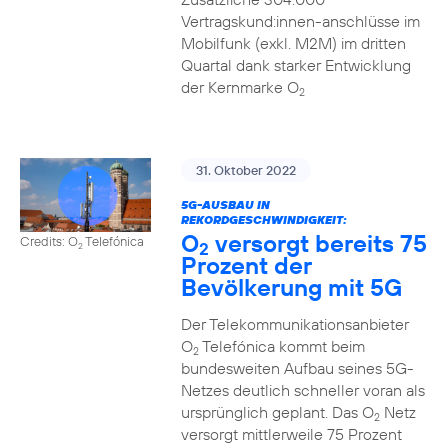
Vertragskund:innen-anschlüsse im
Mobilfunk (exkl. M2M) im dritten
Quartal dank starker Entwicklung
der Kernmarke O
2
31. Oktober 2022
5G-AUSBAU IN
REKORDGESCHWINDIGKEIT:
O
versorgt bereits 75
Credits: O
Telefónica
2
2
Prozent der
Bevölkerung mit 5G
Der Telekommunikationsanbieter
O
Telefónica kommt beim
2
bundesweiten Aufbau seines 5G-
Netzes deutlich schneller voran als
ursprünglich geplant. Das O
Netz
2
versorgt mittlerweile 75 Prozent