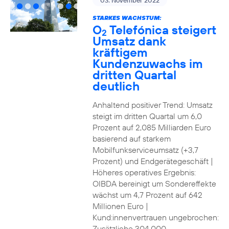
03. November 2022
STARKES WACHSTUM:
O
Telefónica steigert
2
Umsatz dank
kräftigem
Kundenzuwachs im
dritten Quartal
deutlich
Anhaltend positiver Trend: Umsatz
steigt im dritten Quartal um 6,0
Prozent auf 2,085 Milliarden Euro
basierend auf starkem
Mobilfunkserviceumsatz (+3,7
Prozent) und Endgerätegeschäft |
Höheres operatives Ergebnis:
OIBDA bereinigt um Sondereffekte
wächst um 4,7 Prozent auf 642
Millionen Euro |
Kund:innenvertrauen ungebrochen:
Zusätzliche 304.000