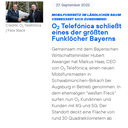
27. September 2022
MOBILFUNKNETZ IM LÄNDLICHEN RAUM
VERBESSERT SICH ZUNEHMEND:
O
Telefónica schließt
Credits: O
Telefónica
2
2
eines der größten
/ Felix Steck
Funklöcher Bayerns
Gemeinsam mit dem Bayerischen
Wirtschaftsminister Hubert
Aiwanger hat Markus Haas, CEO
von O
Telefónica, einen neuen
2
Mobilfunkmasten in
Schwabmünchen-Birkach bei
Augsburg in Betrieb genommen. In
dem ehemaligen “weißen Fleck”
surfen nun O
Kundinnen und
2
Kunden mit 4G und 5G. Der
Standort deckt eine Fläche von
rund 30 Quadratkilometern ab.