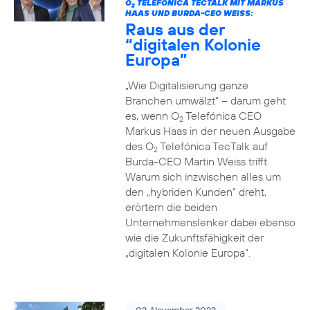
O
TELEFÓNICA TECTALK MIT MARKUS
2
HAAS UND BURDA-CEO WEISS:
Raus aus der
“digitalen Kolonie
Europa”
„Wie Digitalisierung ganze
Branchen umwälzt“ – darum geht
es, wenn O
Telefónica CEO
2
Markus Haas in der neuen Ausgabe
des O
Telefónica TecTalk auf
2
Burda-CEO Martin Weiss trifft.
Warum sich inzwischen alles um
den „hybriden Kunden“ dreht,
erörtern die beiden
Unternehmenslenker dabei ebenso
wie die Zukunftsfähigkeit der
„digitalen Kolonie Europa“.