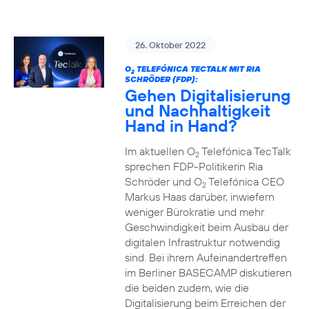
26. Oktober 2022
O
TELEFÓNICA TECTALK MIT RIA
2
SCHRÖDER (FDP):
Gehen Digitalisierung
und Nachhaltigkeit
Hand in Hand?
Im aktuellen O
Telefónica TecTalk
2
sprechen FDP-Politikerin Ria
Schröder und O
Telefónica CEO
2
Markus Haas darüber, inwiefern
weniger Bürokratie und mehr
Geschwindigkeit beim Ausbau der
digitalen Infrastruktur notwendig
sind. Bei ihrem Aufeinandertreffen
im Berliner BASECAMP diskutieren
die beiden zudem, wie die
Digitalisierung beim Erreichen der