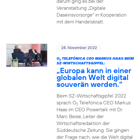
darum ging es bei der
Veranstaltung „Digitale
Daseinsvorsorge“ in Kooperation
mit dem Handelsblatt.
24. November 2022
O
TELEFÓNICA CEO MARKUS HAAS BEIM
2
SZ-WIRTSCHAFTSGIPFEL:
„Europa kann in einer
globalen Welt digital
souverän werden.“
Beim SZ-Wirtschaftsgipfel 2022
sprach O
Telefónica CEO Markus
2
Haas im CEO Powertalk mit Dr.
Marc Beise, Leiter der
Wirtschaftsredaktion der
Süddeutsche Zeitung. Sie gingen
der Frage nach, wie die Welt digital