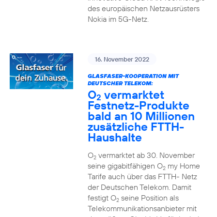
des europäischen Netzausrüsters
Nokia im 5G-Netz.
16. November 2022
GLASFASER-KOOPERATION MIT
DEUTSCHER TELEKOM:
O
vermarktet
2
Festnetz-Produkte
bald an 10 Millionen
zusätzliche FTTH-
Haushalte
O
vermarktet ab 30. November
2
seine gigabitfähigen O
my Home
2
Tarife auch über das FTTH- Netz
der Deutschen Telekom. Damit
festigt O
seine Position als
2
Telekommunikationsanbieter mit