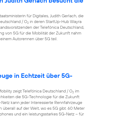
in Judith Gerlach besucht die
atsministerin für Digitales, Judith Gerlach, die
eutschland / O
in deren StartUp-Hub Wayra
2
andsvorsitzenden der Telefónica Deutschland,
g von 5G für die Mobilität der Zukunft nahm
einem Autorennen über 5G teil.
euge in Echtzeit über 5G-
bility zeigt Telefónica Deutschland / O
im
2
keiten die 5G-Technologie für die Zukunft
Netz kann jeder Interessierte Rennfahrzeuge
n überall auf der Welt, wo es 5G gibt. 60 Meter
hones und ein leistungsstarkes 5G-Netz – für