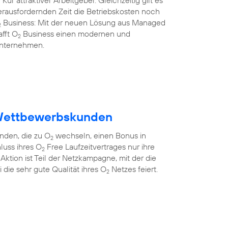
Kür attraktiver Arbeitgeber. Gleichzeitig gilt es
herausfordernden Zeit die Betriebskosten noch
Business: Mit der neuen Lösung aus Managed
2
afft O
Business einen modernen und
2
 Unternehmen.
Wettbewerbskunden
den, die zu O
wechseln, einen Bonus in
2
luss ihres O
Free Laufzeitvertrages nur ihre
2
ktion ist Teil der Netzkampagne, mit der die
die sehr gute Qualität ihres O
Netzes feiert.
2