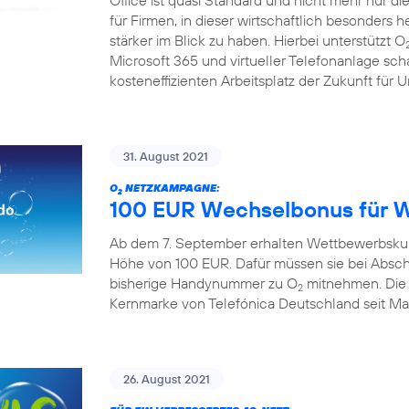
Office ist quasi Standard und nicht mehr nur die 
für Firmen, in dieser wirtschaftlich besonders 
stärker im Blick zu haben. Hierbei unterstützt O
Microsoft 365 und virtueller Telefonanlage sch
kosteneffizienten Arbeitsplatz der Zukunft für
31. August 2021
O
NETZKAMPAGNE:
2
100 EUR Wechselbonus für 
Ab dem 7. September erhalten Wettbewerbskun
Höhe von 100 EUR. Dafür müssen sie bei Absch
bisherige Handynummer zu O
mitnehmen. Die A
2
Kernmarke von Telefónica Deutschland seit Mai 
26. August 2021