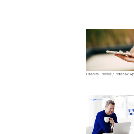
Credits: Pexels / Porapak A