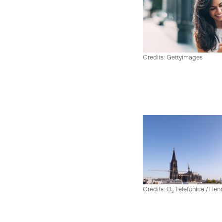
Credits: Gettyimages
Credits: O
Telefónica / He
2