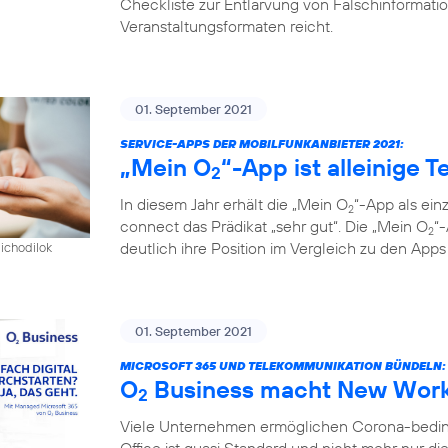
Checkliste zur Entlarvung von Falschinformatio
Veranstaltungsformaten reicht.
01. September 2021
SERVICE-APPS DER MOBILFUNKANBIETER 2021:
„Mein O
“-App ist alleinige 
2
In diesem Jahr erhält die „Mein O
“-App als ein
2
connect das Prädikat „sehr gut“. Die „Mein O
“
2
deutlich ihre Position im Vergleich zu den App
pichodilok
01. September 2021
MICROSOFT 365 UND TELEKOMMUNIKATION BÜNDELN:
O
Business macht New Work 
2
Viele Unternehmen ermöglichen Corona-bedingt