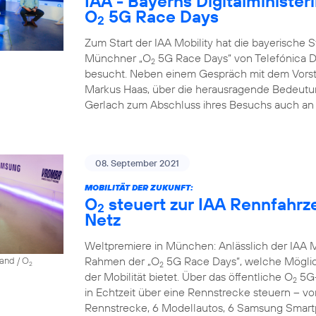
IAA - Bayerns Digitalminister
O
5G Race Days
2
Zum Start der IAA Mobility hat die bayerische Sta
Münchner „O
5G Race Days“ von Telefónica D
2
besucht. Neben einem Gespräch mit dem Vorst
Markus Haas, über die herausragende Bedeutun
Gerlach zum Abschluss ihres Besuchs auch an 
08. September 2021
MOBILITÄT DER ZUKUNFT:
O
steuert zur IAA Rennfahrz
2
Netz
Weltpremiere in München: Anlässlich der IAA Mo
Rahmen der „O
5G Race Days“, welche Möglich
land / O
2
2
der Mobilität bietet. Über das öffentliche O
5G-
2
in Echtzeit über eine Rennstrecke steuern – vo
Rennstrecke, 6 Modellautos, 6 Samsung Smartp