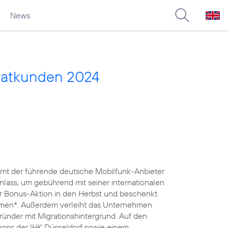
News
vatkunden 2024
nimmt der führende deutsche Mobilfunk-Anbieter
lass, um gebührend mit seiner internationalen
iner Bonus-Aktion in den Herbst und beschenkt
lumen*. Außerdem verleiht das Unternehmen
 Gründer mit Migrationshintergrund. Auf den
ops der IHK Düsseldorf sowie einem