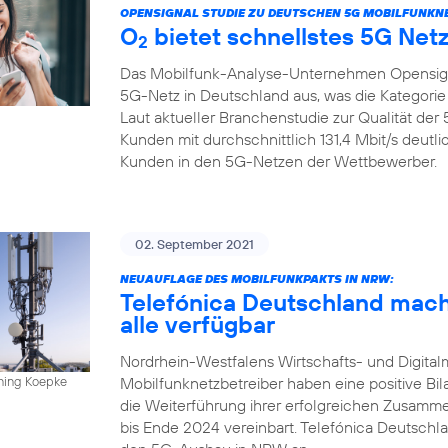
OPENSIGNAL STUDIE ZU DEUTSCHEN 5G MOBILFUNKN
O
bietet schnellstes 5G Net
2
Das Mobilfunk-Analyse-Unternehmen Opensign
5G-Netz in Deutschland aus, was die Kategorie
Laut aktueller Branchenstudie zur Qualität de
Kunden mit durchschnittlich 131,4 Mbit/s deutl
Kunden in den 5G-Netzen der Wettbewerber.
02. September 2021
NEUAUFLAGE DES MOBILFUNKPAKTS IN NRW:
Telefónica Deutschland mach
alle verfügbar
Nordrhein-Westfalens Wirtschafts- und Digitalm
Mobilfunknetzbetreiber haben eine positive Bi
nning Koepke
die Weiterführung ihrer erfolgreichen Zusamm
bis Ende 2024 vereinbart. Telefónica Deutschla