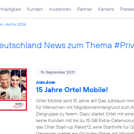
haltigkeit
Kunden
Investoren
Partner
Karriere
Presse
ws
Archiv 2024
Deutschland News zum Thema #Pri
15. September 2021
JUBILÄUM:
15 Jahre Ortel Mobile!
Ortel Mobile wird 15 Jahre alt! Das Jubiläum 
für Menschen mit Migrationshintergrund zum An
Zielgruppe zu feiern: Dazu startet Ortel mit e
seine Kunden mit bis zu 15 GB Extra-Datenvo
das Ortel Start-up Paket*2, eine Starthilfe für
Gewinner wartet ein Gründer-Paket mit Worksh