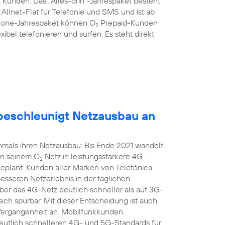
Kunden: Das „Alles-drin“-Jahrespaket besteht
2
llnet-Flat für Telefonie und SMS und ist ab
hone-Jahrespaket können O
Prepaid-Kunden
2
xibel telefonieren und surfen. Es steht direkt
eschleunigt Netzausbau an
mals ihren Netzausbau: Bis Ende 2021 wandelt
in seinem O
Netz in leistungsstärkere 4G-
2
geplant. Kunden aller Marken von Telefónica
seren Netzerlebnis in der täglichen
r das 4G-Netz deutlich schneller als auf 3G-
sich spürbar. Mit dieser Entscheidung ist auch
 Vergangenheit an. Mobilfunkkunden
 deutlich schnelleren 4G- und 5G-Standards für