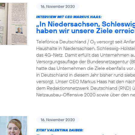
16. November 2020
INTERVIEW MIT CEO MARKUS HAAS:
„In Niedersachsen, Schleswi
haben wir unsere Ziele erreic
Telefónica Deutschland / O
versorgt seit Anf
2
Haushalte in Niedersachsen, Schleswig-Holste
das 4G-Netz. Damit erfüllt das Unternehmen au
Versorgungsauflage der Bundesnetzagentur (B
hatte das Unternehmen die Ziele ebenfalls vor A
in Deutschland in diesem Jahr bisher rund sie
versorgt. Unser CEO Markus Haas hat den näc
dem Redaktionsnetzwerk Deutschland (RND) üb
Netzausbau-Offensive 2020 sowie über den ne
16. November 2020
ZITAT VALENTINA DAIBER: