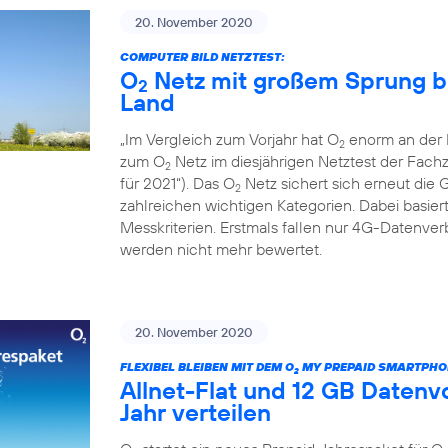
20. November 2020
COMPUTER BILD NETZTEST:
O
Netz mit großem Sprung b
2
Land
„Im Vergleich zum Vorjahr hat O
enorm an der L
2
zum O
Netz im diesjährigen Netztest der Fac
2
für 2021“). Das O
Netz sichert sich erneut die 
2
zahlreichen wichtigen Kategorien. Dabei basiert
Messkriterien. Erstmals fallen nur 4G-Datenv
werden nicht mehr bewertet.
20. November 2020
FLEXIBEL BLEIBEN MIT DEM O
MY PREPAID SMARTPHO
2
Allnet-Flat und 12 GB Daten
Jahr verteilen