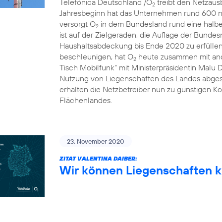
Telefónica Deutschland /O
treibt den Netzausb
2
Jahresbeginn hat das Unternehmen rund 600 n
versorgt O
in dem Bundesland rund eine halbe 
2
ist auf der Zielgeraden, die Auflage der Bunde
Haushaltsabdeckung bis Ende 2020 zu erfülle
beschleunigen, hat O
heute zusammen mit and
2
Tisch Mobilfunk“ mit Ministerpräsidentin Malu 
Nutzung von Liegenschaften des Landes abgesc
erhalten die Netzbetreiber nun zu günstigen Ko
Flächenlandes.
23. November 2020
ZITAT VALENTINA DAIBER:
Wir können Liegenschaften k