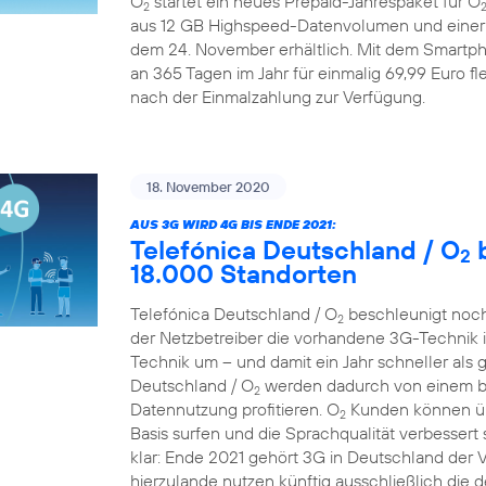
O
startet ein neues Prepaid-Jahrespaket für O
2
aus 12 GB Highspeed-Datenvolumen und einer A
dem 24. November erhältlich. Mit dem Smartp
an 365 Tagen im Jahr für einmalig 69,99 Euro fle
nach der Einmalzahlung zur Verfügung.
18. November 2020
AUS 3G WIRD 4G BIS ENDE 2021:
Telefónica Deutschland / O
b
2
18.000 Standorten
Telefónica Deutschland / O
beschleunigt noch
2
der Netzbetreiber die vorhandene 3G-Technik 
Technik um – und damit ein Jahr schneller als 
Deutschland / O
werden dadurch von einem bes
2
Datennutzung profitieren. O
Kunden können übe
2
Basis surfen und die Sprachqualität verbessert 
klar: Ende 2021 gehört 3G in Deutschland der
hierzulande nutzen künftig ausschließlich die