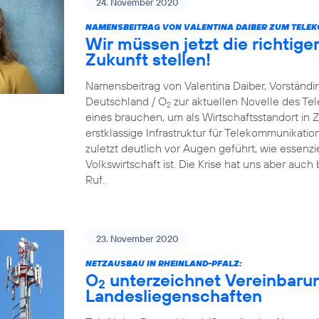
24. November 2020
NAMENSBEITRAG VON VALENTINA DAIBER ZUM TELE
Wir müssen jetzt die richtige
Zukunft stellen!
Namensbeitrag von Valentina Daiber, Vorständin
Deutschland / O
zur aktuellen Novelle des T
2
eines brauchen, um als Wirtschaftsstandort in Zu
erstklassige Infrastruktur für Telekommunikat
zuletzt deutlich vor Augen geführt, wie essenzie
Volkswirtschaft ist. Die Krise hat uns aber auch
Ruf.
23. November 2020
NETZAUSBAU IN RHEINLAND-PFALZ:
O
unterzeichnet Vereinbaru
2
Landesliegenschaften