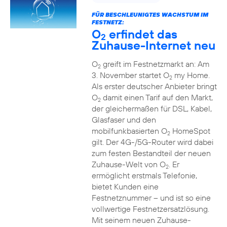
FÜR BESCHLEUNIGTES WACHSTUM IM
FESTNETZ:
O
erfindet das
2
Zuhause-Internet neu
O
greift im Festnetzmarkt an: Am
2
3. November startet O
my Home.
2
Als erster deutscher Anbieter bringt
O
damit einen Tarif auf den Markt,
2
der gleichermaßen für DSL, Kabel,
Glasfaser und den
mobilfunkbasierten O
HomeSpot
2
gilt. Der 4G-/5G-Router wird dabei
zum festen Bestandteil der neuen
Zuhause-Welt von O
. Er
2
ermöglicht erstmals Telefonie,
bietet Kunden eine
Festnetznummer – und ist so eine
vollwertige Festnetzersatzlösung.
Mit seinem neuen Zuhause-