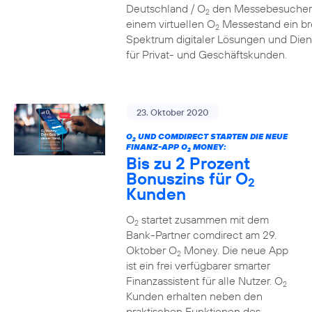
Deutschland / O
den Messebesucher
2
einem virtuellen O
Messestand ein br
2
Spektrum digitaler Lösungen und Dien
für Privat- und Geschäftskunden.
23. Oktober 2020
O
UND COMDIRECT STARTEN DIE NEUE
2
FINANZ-APP O
MONEY:
2
Bis zu 2 Prozent
Bonuszins für O
2
Kunden
O
startet zusammen mit dem
2
Bank-Partner comdirect am 29.
Oktober O
Money. Die neue App
2
ist ein frei verfügbarer smarter
Finanzassistent für alle Nutzer. O
2
Kunden erhalten neben den
praktischen Funktionen des