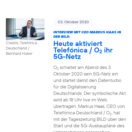
03. Oktober 2020
INTERVIEW MIT CEO MARKUS HAAS IN
DER BILD:
Heute aktiviert
Credits: Telefónica
Telefónica / O
ihr
Deutschland /
2
Bernhard Huber
5G-Netz
O
schaltet am Abend des 3.
2
Oktober 2020 sein 5G-Netz ein
und startet damit den Datenturbo
für die Digitalisierung
Deutschlands. Der symbolische Akt
wird ab 18 Uhr live im Web
übertragen. Markus Haas, CEO von
Telefónica Deutschland / O
, hat
2
mit der Tageszeitung BILD über den
Start und die 5G-Ausbaupläne des