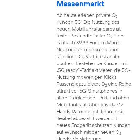
Massenmarkt
Ab heute erleben private O
2
Kunden 5G: Die Nutzung des
neuen Mobilfunkstandards ist
fester Bestandteil aller O
Free
2
Tarife ab 39,99 Euro im Monat.
Neukunden können sie über
sämtliche O
Vertriebskanäle
2
buchen. Bestehende Kunden mit
„5G ready“-Tarif aktivieren die 5G-
Nutzung mit wenigen Klicks.
Passend dazu bietet O
eine Reihe
2
attraktiver 5G-Smartphones in
allen Preisklassen – mit und ohne
Mobilfunktarif. Über das O
My
2
Handy Ratenmodell können sie
flexibel abbezahlt werden. Ihr
neues Endgerät schützen Kunden
auf Wunsch mit der neuen O
2
Handy-Versicherung.