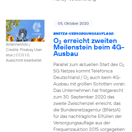
05. Oktober 2020
BNETZA-VERSORGUNGSAUFLAGE:
O
erreicht zweiten
2
Antennenfoto /
Meilenstein beim 4G-
Credits: Pixabay User
Ausbau
stux
|
CC0 1.0,
Ausschnitt bearbeitet
Parallel zum aktuellen Start des O
2
5G Netzes kommt Telefónica
Deutschland / O
auch beim 4G-
2
Ausbau mit großen Schritten voran.
Das Unternehmen hat fristgerecht
zum 30. September 2020 das
zweite Zwischenziel erreicht, das
die Bundesnetzagentur (BNetzA)
für das nachträgliche Erfüllen der
Versorgungsauflage aus der
Frequenzauktion 2015 vorgegeben