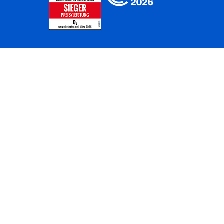
Home
Unternehmen
Netze
Nachhaltigkeit
Kunden
Investoren
Partner
Karriere
Presse
News
Privatkunden
Geschäftskunden
Worldwide
BASECAMP
AGB
Kontakt
ElektroG / BattG
Datenschutz
Hinweisgeberverfahren
Jugendschutz
Barrierefreiheit