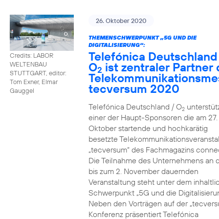
26. Oktober 2020
THEMENSCHWERPUNKT „5G UND DIE
DIGITALISIERUNG“:
Telefónica Deutschland
Credits: LABOR
O
ist zentraler Partner 
WELTENBAU
2
STUTTGART, editor:
Telekommunikationsme
Tom Exner, Elmar
tecversum 2020
Gauggel
Telefónica Deutschland / O
unterstütz
2
einer der Haupt-Sponsoren die am 27.
Oktober startende und hochkarätig
besetzte Telekommunikationsveransta
„tecversum“ des Fachmagazins connec
Die Teilnahme des Unternehmens an 
bis zum 2. November dauernden
Veranstaltung steht unter dem inhaltl
Schwerpunkt „5G und die Digitalisieru
Neben den Vorträgen auf der „tecver
Konferenz präsentiert Telefónica