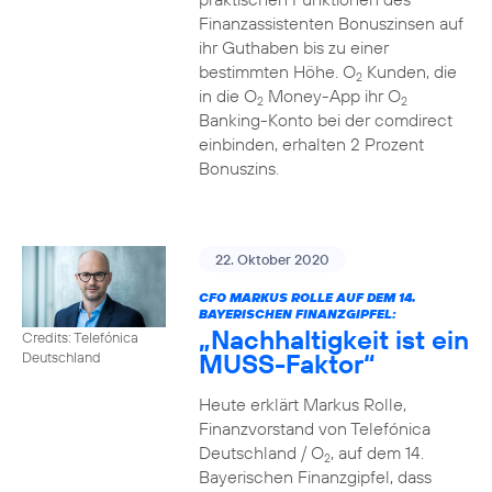
Finanzassistenten Bonuszinsen auf
ihr Guthaben bis zu einer
bestimmten Höhe. O
Kunden, die
2
in die O
Money-App ihr O
2
2
Banking-Konto bei der comdirect
einbinden, erhalten 2 Prozent
Bonuszins.
22. Oktober 2020
CFO MARKUS ROLLE AUF DEM 14.
BAYERISCHEN FINANZGIPFEL:
„Nachhaltigkeit ist ein
Credits: Telefónica
MUSS-Faktor“
Deutschland
Heute erklärt Markus Rolle,
Finanzvorstand von Telefónica
Deutschland / O
, auf dem 14.
2
Bayerischen Finanzgipfel, dass