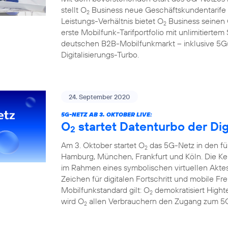
stellt O
Business neue Geschäftskundentarife f
2
Leistungs-Verhältnis bietet O
Business seinen
2
erste Mobilfunk-Tarifportfolio mit unlimitier
deutschen B2B-Mobilfunkmarkt – inklusive 5G(1
Digitalisierungs-Turbo.
24. September 2020
5G-NETZ AB 3. OKTOBER LIVE:
O
startet Datenturbo der Dig
2
Am 3. Oktober startet O
das 5G-Netz in den fü
2
Hamburg, München, Frankfurt und Köln. Die Ke
im Rahmen eines symbolischen virtuellen Aktes
Zeichen für digitalen Fortschritt und mobile F
Mobilfunkstandard gilt: O
demokratisiert Hight
2
wird O
allen Verbrauchern den Zugang zum 5G
2