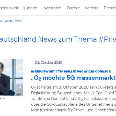
haltigkeit
Kunden
Investoren
Partner
Karriere
Presse
ws
Archiv 2022
Deutschland News zum Thema #Pri
02. Oktober 2020
INTERVIEW MIT CTIO MALLIK RAO IN DER CONNECT:
„O
möchte 5G massenmarkt
2
O
schaltet am 3. Oktober 2020 sein 5G-Netz ei
2
Digitalisierung Deutschlands. Mallik Rao, Chief
Telefónica Deutschland / O
, hat anlässlich de
land
2
über die 5G-Ausbaupläne des Unternehmens so
Mobilfunkstandards für Privat- und Geschäfts