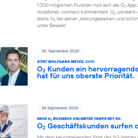
1.000 möglichen Punkten holt sich die O
App z
2
Vodafone). connect kommentiert: O
„versteht 
2
stelle O
bei seiner „leistungsstarken und sch
2
unter Beweis“.
30. September 2020
ZITAT WOLFGANG METZE, CCO:
O
Kunden ein hervorragendes
2
hat für uns oberste Priorität.
29. September 2020
NEUE O
BUSINESS UNLIMITED TARIFE MIT 5G:
2
O
Geschäftskunden surfen o
2
Mit dem bevorstehenden Start des 5G-Netzes 