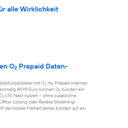
ür alle Wirklichkeit
uen O
Prepaid Daten-
2
obilfunkanbieter mit O
my Prepaid Internet-
2
r einmalig 49,99 Euro können O
Kunden ein
2
 O
LTE-Netz nutzen – ohne zusätzliche
2
Office-Lösung oder flexible Streaming-
f die mobile Freiheit seiner Kunden auf ein