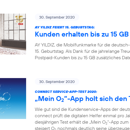
30. September 2020
AY YILDIZ FEIERT 15. GEBURTSTAG:
Kunden erhalten bis zu 15 G
AY YILDIZ, die Mobilfunkmarke für die deutsch-
15. Geburtstag. Als Dank für die jahrelange Tr
Postpaid-Kunden bis zu 15 GB zusätzliches Da
30. September 2020
CONNECT SERVICE-APP-TEST 2020:
„Mein O
”-App holt sich den 
2
Wie gut sind die Kundenservice-Apps der deuts
connect prüft die digitalen Helfer einmal pro Ja
diesjährigen Test erhält die „Mein O
“-App zum d
2
steigert O
nochmals deutlich seine überzeugen
2