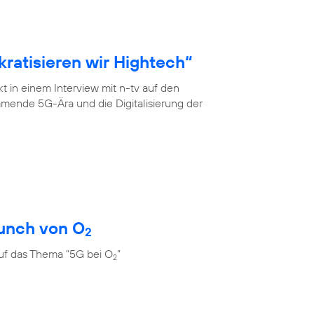
ratisieren wir Hightech“
 in einem Interview mit n-tv auf den
mende 5G-Ära und die Digitalisierung der
unch von O
2
uf das Thema "5G bei O
"
2