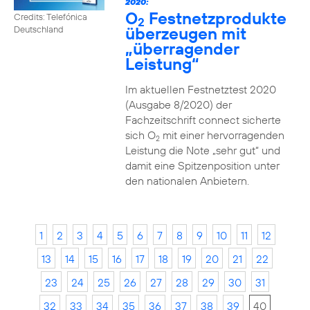
2020:
O
Festnetzprodukte
Credits: Telefónica
2
überzeugen mit
Deutschland
„überragender
Leistung“
Im aktuellen Festnetztest 2020
(Ausgabe 8/2020) der
Fachzeitschrift connect sicherte
sich O
mit einer hervorragenden
2
Leistung die Note „sehr gut“ und
damit eine Spitzenposition unter
den nationalen Anbietern.
1
2
3
4
5
6
7
8
9
10
11
12
13
14
15
16
17
18
19
20
21
22
23
24
25
26
27
28
29
30
31
32
33
34
35
36
37
38
39
40