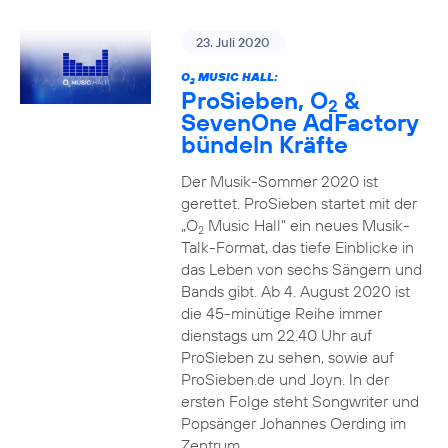
23. Juli 2020
O
MUSIC HALL:
2
ProSieben, O
&
2
SevenOne AdFactory
bündeln Kräfte
Der Musik-Sommer 2020 ist
gerettet. ProSieben startet mit der
„O
Music Hall“ ein neues Musik-
2
Talk-Format, das tiefe Einblicke in
das Leben von sechs Sängern und
Bands gibt. Ab 4. August 2020 ist
die 45-minütige Reihe immer
dienstags um 22.40 Uhr auf
ProSieben zu sehen, sowie auf
ProSieben.de und Joyn. In der
ersten Folge steht Songwriter und
Popsänger Johannes Oerding im
Zentrum.