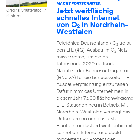
2
MACHT FORTSCHRITTE:
Jetzt weitflächig
Credits: Shutterstock /
schnelles Internet
nitpicker
von O
in Nordrhein-
2
Westfalen
Telefónica Deutschland / O
treibt
2
den LTE (4G)-Ausbau im O
Netz
2
massiv voran, um die bis
Jahresende 2020 geltende
Nachfrist der Bundesnetzagentur
(BNetzA) für die bundesweite LTE-
Ausbauverpflichtung einzuhalten.
Dafür nimmt das Unternehmen in
diesem Jahr 7.600 flächenwirksame
LTE-Stationen neu in Betrieb. Mit
Nordrhein-Westfalen versorgt das
Unternehmen nun das erste
Flächenbundesland weitflächig mit
schnellem Internet und deckt
mindestens 97 Prozent der