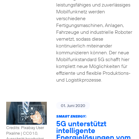
leistungsfähiges und zuverlässiges
Mobilfunknetz werden
verschiedene
Fertigungsmaschinen, Anlagen,
Fahrzeuge und industrielle Roboter
vernetzt, sodass diese
kontinuierlich miteinander
kommunizieren können. Der neue
Mobilfunkstandard 5G schafft hier
komplett neue Möglichkeiten für
effiziente und flexible Produktions-
und Logistikprozesse.
01. Juni 2020
SMART ENERGY:
5G unterstützt
Credits: Pixabay User
intelligente
Pixaline
|
CC0 1.0,
Energielösungen vom
Ausschnitt bearbeitet