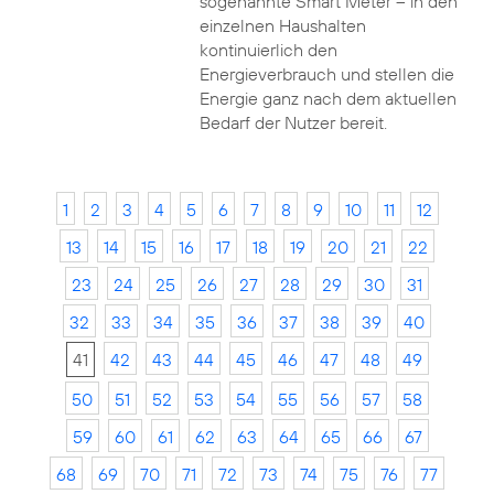
sogenannte Smart Meter – in den
einzelnen Haushalten
kontinuierlich den
Energieverbrauch und stellen die
Energie ganz nach dem aktuellen
Bedarf der Nutzer bereit.
1
2
3
4
5
6
7
8
9
10
11
12
13
14
15
16
17
18
19
20
21
22
23
24
25
26
27
28
29
30
31
32
33
34
35
36
37
38
39
40
41
42
43
44
45
46
47
48
49
50
51
52
53
54
55
56
57
58
59
60
61
62
63
64
65
66
67
68
69
70
71
72
73
74
75
76
77