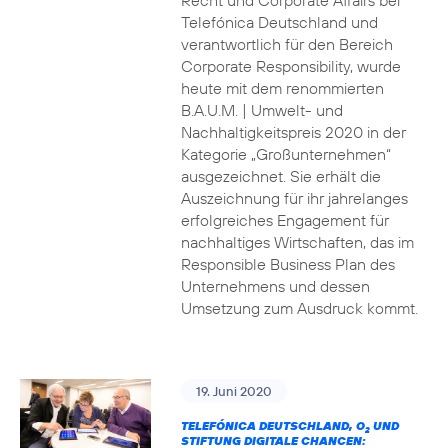
Recht und Corporate Affairs bei
Telefónica Deutschland und
verantwortlich für den Bereich
Corporate Responsibility, wurde
heute mit dem renommierten
B.A.U.M. | Umwelt- und
Nachhaltigkeitspreis 2020 in der
Kategorie „Großunternehmen“
ausgezeichnet. Sie erhält die
Auszeichnung für ihr jahrelanges
erfolgreiches Engagement für
nachhaltiges Wirtschaften, das im
Responsible Business Plan des
Unternehmens und dessen
Umsetzung zum Ausdruck kommt.
19. Juni 2020
TELEFÓNICA DEUTSCHLAND, O
UND
2
STIFTUNG DIGITALE CHANCEN: