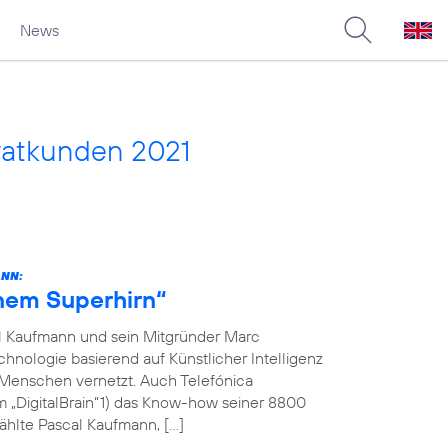
News
vatkunden 2021
ANN:
inem Superhirn“
l Kaufmann und sein Mitgründer Marc
hnologie basierend auf Künstlicher Intelligenz
 Menschen vernetzt. Auch Telefónica
m „DigitalBrain“1) das Know-how seiner 8800
ählte Pascal Kaufmann, […]