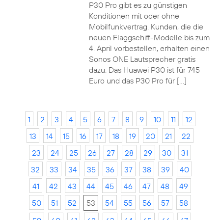
P30 Pro gibt es zu günstigen
Konditionen mit oder ohne
Mobilfunkvertrag. Kunden, die die
neuen Flaggschiff-Modelle bis zum
4. April vorbestellen, erhalten einen
Sonos ONE Lautsprecher gratis
dazu. Das Huawei P30 ist für 745
Euro und das P30 Pro für […]
1
2
3
4
5
6
7
8
9
10
11
12
13
14
15
16
17
18
19
20
21
22
23
24
25
26
27
28
29
30
31
32
33
34
35
36
37
38
39
40
41
42
43
44
45
46
47
48
49
50
51
52
53
54
55
56
57
58