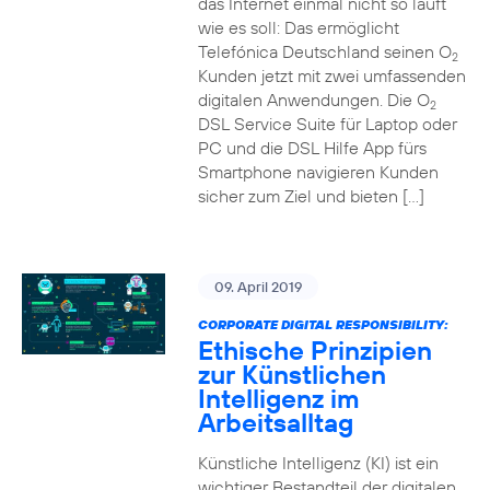
das Internet einmal nicht so läuft
wie es soll: Das ermöglicht
Telefónica Deutschland seinen O
2
Kunden jetzt mit zwei umfassenden
digitalen Anwendungen. Die O
2
DSL Service Suite für Laptop oder
PC und die DSL Hilfe App fürs
Smartphone navigieren Kunden
sicher zum Ziel und bieten […]
09. April 2019
CORPORATE DIGITAL RESPONSIBILITY:
Ethische Prinzipien
zur Künstlichen
Intelligenz im
Arbeitsalltag
Künstliche Intelligenz (KI) ist ein
wichtiger Bestandteil der digitalen