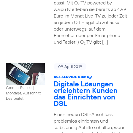
passt: Mit O
TV powered by
2
waipu.tv erleben sie bereits ab 4,99
Euro im Monat Live-TV zu jeder Zeit
an jedem Ort – egal ob zuhause
oder unterwegs, auf dem
Fernseher oder per Smartphone
und Tablet.1) O
TV gibt […]
2
09. April 2019
DSL SERVICE VON O
:
2
Digitale Lösungen
Credits: Placeit
|
erleichtern Kunden
Montage, Ausschnitt
das Einrichten von
bearbeitet
DSL
Einen neuen DSL-Anschluss
problemlos einrichten und
selbständig Abhilfe schaffen, wenn