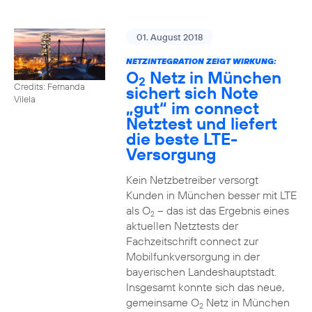
01. August 2018
NETZINTEGRATION ZEIGT WIRKUNG:
O
Netz in München
2
Credits: Fernanda
sichert sich Note
Vilela
„gut“ im connect
Netztest und liefert
die beste LTE-
Versorgung
Kein Netzbetreiber versorgt
Kunden in München besser mit LTE
als O
– das ist das Ergebnis eines
2
aktuellen Netztests der
Fachzeitschrift connect zur
Mobilfunkversorgung in der
bayerischen Landeshauptstadt.
Insgesamt konnte sich das neue,
gemeinsame O
Netz in München
2