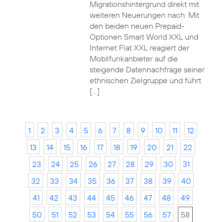
Migrationshintergrund direkt mit
weiteren Neuerungen nach. Mit
den beiden neuen Prepaid-
Optionen Smart World XXL und
Internet Flat XXL reagiert der
Mobilfunkanbieter auf die
steigende Datennachfrage seiner
ethnischen Zielgruppe und führt
[…]
1
2
3
4
5
6
7
8
9
10
11
12
13
14
15
16
17
18
19
20
21
22
23
24
25
26
27
28
29
30
31
32
33
34
35
36
37
38
39
40
41
42
43
44
45
46
47
48
49
50
51
52
53
54
55
56
57
58