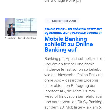
die wichtige Rolle […]
11. September 2018
STUDIE ZEIGT – TELEFÓNICA SETZT MIT
O
BANKING AUF TREND DER ZUKUNFT:
2
Mobile Banking
Credits: Henrik Andree
schließt zu Online
Banking auf
Banking per App ist schnell, zeitlich
und örtlich flexibel und damit
mittlerweile fast schon so beliebt
wie das klassische Online Banking
ohne App – das ist das Ergebnis
einer aktuellen Befragung der
Innofact AG, die Marc Mumm,
Head of Innovation bei Telefonica
und verantwortlich für O
Banking,
2
auf dem 28. Mobilisten-Talk am 6.