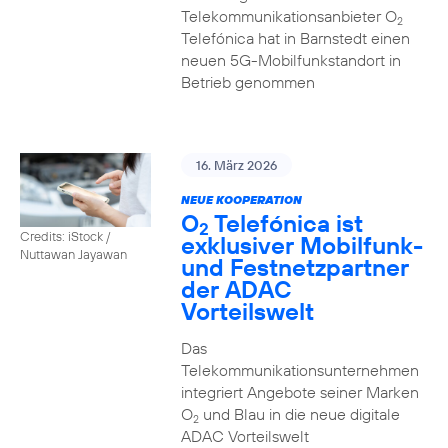
Telekommunikationsanbieter O
2
Telefónica hat in Barnstedt einen
neuen 5G-Mobilfunkstandort in
Betrieb genommen
16. März 2026
NEUE KOOPERATION
O
Telefónica ist
2
Credits: iStock /
exklusiver Mobilfunk-
Nuttawan Jayawan
und Festnetzpartner
der ADAC
Vorteilswelt
Das
Telekommunikationsunternehmen
integriert Angebote seiner Marken
O
und Blau in die neue digitale
2
ADAC Vorteilswelt