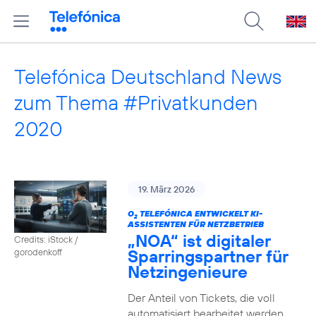
Telefónica Deutschland News
zum Thema #Privatkunden
2020
19. März 2026
O
TELEFÓNICA ENTWICKELT KI-
2
ASSISTENTEN FÜR NETZBETRIEB
„NOA“ ist digitaler
Credits: iStock /
Sparringspartner für
gorodenkoff
Netzingenieure
Der Anteil von Tickets, die voll
automatisiert bearbeitet werden