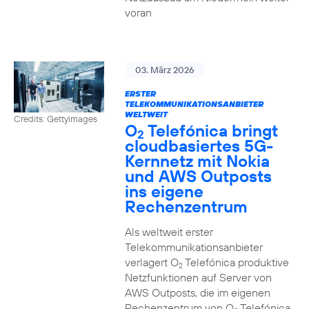
voran
03. März 2026
ERSTER
TELEKOMMUNIKATIONSANBIETER
WELTWEIT
Credits: Gettyimages
O
Telefónica bringt
2
cloudbasiertes 5G-
Kernnetz mit Nokia
und AWS Outposts
ins eigene
Rechenzentrum
Als weltweit erster
Telekommunikationsanbieter
verlagert O
Telefónica produktive
2
Netzfunktionen auf Server von
AWS Outposts, die im eigenen
Rechenzentrum von O
Telefónica