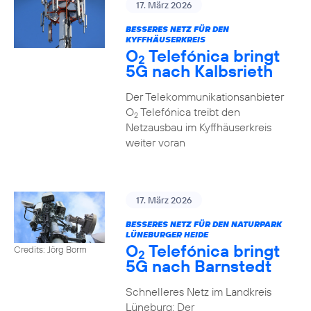
17. März 2026
BESSERES NETZ FÜR DEN
KYFFHÄUSERKREIS
O
Telefónica bringt
2
5G nach Kalbsrieth
Der Telekommunikationsanbieter
O
Telefónica treibt den
2
Netzausbau im Kyffhäuserkreis
weiter voran
17. März 2026
BESSERES NETZ FÜR DEN NATURPARK
LÜNEBURGER HEIDE
O
Telefónica bringt
Credits: Jörg Borm
2
5G nach Barnstedt
Schnelleres Netz im Landkreis
Lüneburg: Der