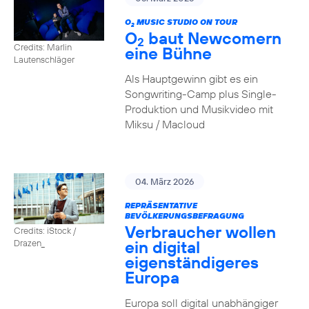
O
MUSIC STUDIO ON TOUR
2
O
baut Newcomern
2
Credits: Marlin
eine Bühne
Lautenschläger
Als Hauptgewinn gibt es ein
Songwriting-Camp plus Single-
Produktion und Musikvideo mit
Miksu / Macloud
04. März 2026
REPRÄSENTATIVE
BEVÖLKERUNGSBEFRAGUNG
Verbraucher wollen
Credits: iStock /
ein digital
Drazen_
eigenständigeres
Europa
Europa soll digital unabhängiger