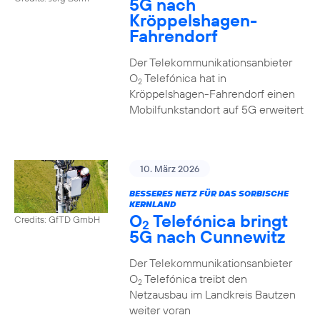
5G nach
Kröppelshagen-
Fahrendorf
Der Telekommunikationsanbieter
O
Telefónica hat in
2
Kröppelshagen-Fahrendorf einen
Mobilfunkstandort auf 5G erweitert
10. März 2026
BESSERES NETZ FÜR DAS SORBISCHE
KERNLAND
O
Telefónica bringt
Credits: GfTD GmbH
2
5G nach Cunnewitz
Der Telekommunikationsanbieter
O
Telefónica treibt den
2
Netzausbau im Landkreis Bautzen
weiter voran