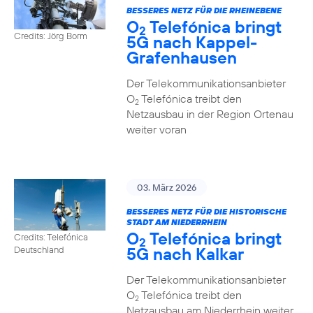
BESSERES NETZ FÜR DIE RHEINEBENE
O
Telefónica bringt
2
Credits: Jörg Borm
5G nach Kappel-
Grafenhausen
Der Telekommunikationsanbieter
O
Telefónica treibt den
2
Netzausbau in der Region Ortenau
weiter voran
03. März 2026
BESSERES NETZ FÜR DIE HISTORISCHE
STADT AM NIEDERRHEIN
O
Telefónica bringt
Credits: Telefónica
2
5G nach Kalkar
Deutschland
Der Telekommunikationsanbieter
O
Telefónica treibt den
2
Netzausbau am Niederrhein weiter