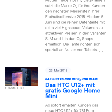
Mit den neuen O
my Data-Tarifen
2
setzt die Marke O
für ihre Kunden
2
den nächsten Meilenstein ihrer
Freiheitsoffensive 2018. Ab dem 5.
Juni sind die reinen Datentarife mit
extra viel Highspeed-Volumen zu
attraktiven Preisen in den Varianten
S, M und L in den O
Shops
2
erhältlich. Die Tarife richten sich
speziell an Nutzer von Tablets, […]
23. Mai 2018
DAS GIBT ES NUR BEI O
UND BLAU:
2
Das HTC U12+ mit
Credits: HTC
gratis Google Home
Mini
Ab sofort erhalten Kunden das
neue HTC U12+ für 781 Euro –