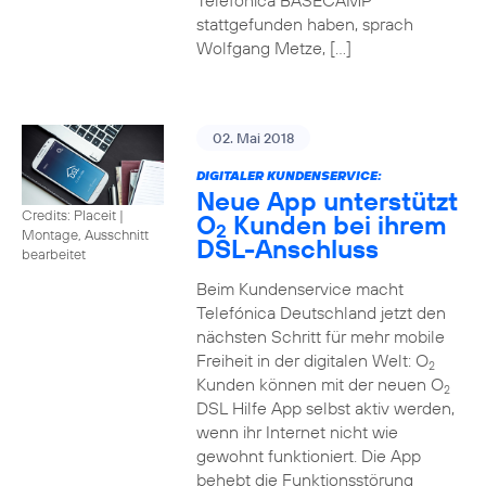
Telefónica BASECAMP
stattgefunden haben, sprach
Wolfgang Metze, […]
02. Mai 2018
DIGITALER KUNDENSERVICE:
Neue App unterstützt
Credits: Placeit
|
O
Kunden bei ihrem
2
Montage, Ausschnitt
DSL-Anschluss
bearbeitet
Beim Kundenservice macht
Telefónica Deutschland jetzt den
nächsten Schritt für mehr mobile
Freiheit in der digitalen Welt: O
2
Kunden können mit der neuen O
2
DSL Hilfe App selbst aktiv werden,
wenn ihr Internet nicht wie
gewohnt funktioniert. Die App
behebt die Funktionsstörung