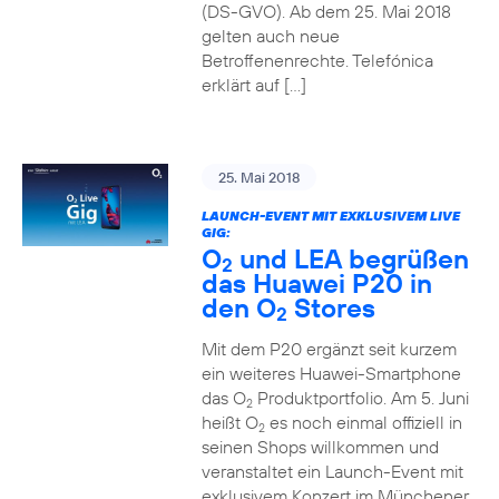
(DS-GVO). Ab dem 25. Mai 2018
gelten auch neue
Betroffenenrechte. Telefónica
erklärt auf […]
25. Mai 2018
LAUNCH-EVENT MIT EXKLUSIVEM LIVE
GIG:
O
und LEA begrüßen
2
das Huawei P20 in
den O
Stores
2
Mit dem P20 ergänzt seit kurzem
ein weiteres Huawei-Smartphone
das O
Produktportfolio. Am 5. Juni
2
heißt O
es noch einmal offiziell in
2
seinen Shops willkommen und
veranstaltet ein Launch-Event mit
exklusivem Konzert im Münchener