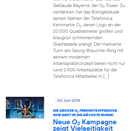
Gebäude Bayerns: der O
Tower. Zu
2
verdanken hat das Bürogebäude
seinen Namen der Telefónica
Kernmarke O
, deren Logo an der
2
20.000 Quadratmeter großen und
blaugrün schimmernden
Glasfassade prangt. Der markante
Turm am Georg-Brauchle-Ring mit
seinem modernen
Arbeitsplatzkonzept bietet nicht nur
rund 2.400 Arbeitsplätze für die
Telefónica Mitarbeiter in […]
05. Juni 2018
DIE GROSSE O
FREIHEITSOFFENSIVE
2
2018 GEHT IN DIE NÄCHSTE RUNDE:
Neue O
Kampagne
2
zeigt Vielseitigkeit