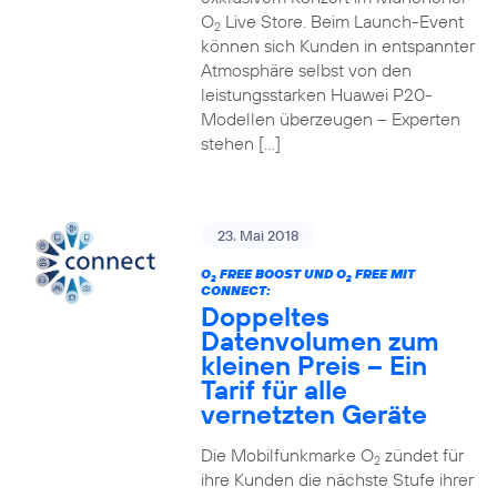
O
Live Store. Beim Launch-Event
2
können sich Kunden in entspannter
Atmosphäre selbst von den
leistungsstarken Huawei P20-
Modellen überzeugen – Experten
stehen […]
23. Mai 2018
O
FREE BOOST UND O
FREE MIT
2
2
CONNECT:
Doppeltes
Datenvolumen zum
kleinen Preis – Ein
Tarif für alle
vernetzten Geräte
Die Mobilfunkmarke O
zündet für
2
ihre Kunden die nächste Stufe ihrer