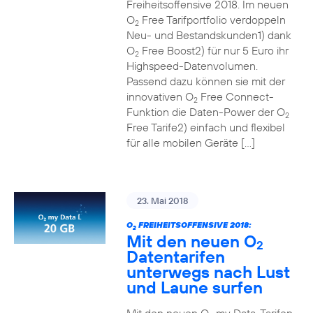
Freiheitsoffensive 2018. Im neuen
O
Free Tarifportfolio verdoppeln
2
Neu- und Bestandskunden1) dank
O
Free Boost2) für nur 5 Euro ihr
2
Highspeed-Datenvolumen.
Passend dazu können sie mit der
innovativen O
Free Connect-
2
Funktion die Daten-Power der O
2
Free Tarife2) einfach und flexibel
für alle mobilen Geräte […]
23. Mai 2018
O
FREIHEITSOFFENSIVE 2018:
2
Mit den neuen O
2
Datentarifen
unterwegs nach Lust
und Laune surfen