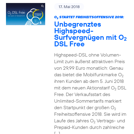
17. Mai 2018
O
STARTET FREIHEITSOFFENSIVE 2018:
2
Unbegrenztes
Highspeed-
Surfvergnügen mit O
2
DSL Free
Highspeed-DSL ohne Volumen-
Limit zum äußerst attraktiven Preis
von 29,99 Euro monatlich: Genau
das bietet die Mobilfunkmarke O
2
ihren Kunden ab dem 5. Juni 2018
mit dem neuen Aktionstarif O
DSL
2
Free. Der Verkaufsstart des
Unlimited-Sommertarifs markiert
den Startpunkt der großen O
2
Freiheitsoffensive 2018. Sie wird im
Laufe des Jahres O
Vertrags- und
2
Prepaid-Kunden durch zahlreiche
[…]