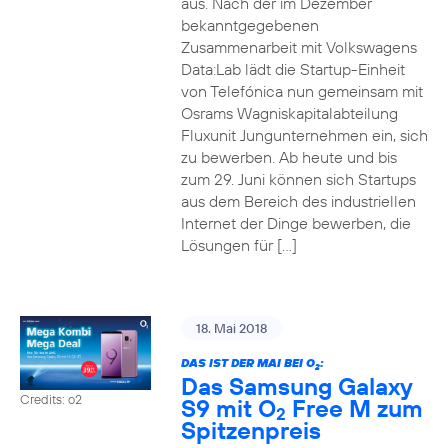
aus. Nach der im Dezember
bekanntgegebenen
Zusammenarbeit mit Volkswagens
Data:Lab lädt die Startup-Einheit
von Telefónica nun gemeinsam mit
Osrams Wagniskapitalabteilung
Fluxunit Jungunternehmen ein, sich
zu bewerben. Ab heute und bis
zum 29. Juni können sich Startups
aus dem Bereich des industriellen
Internet der Dinge bewerben, die
Lösungen für […]
18. Mai 2018
DAS IST DER MAI BEI O
:
2
Das Samsung Galaxy
Credits: o2
S9 mit O
Free M zum
2
Spitzenpreis