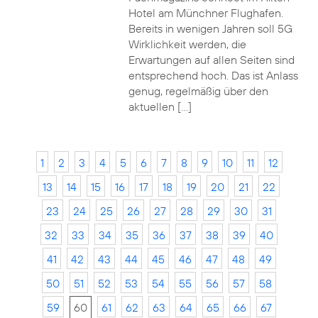
Hotel am Münchner Flughafen.
Bereits in wenigen Jahren soll 5G
Wirklichkeit werden, die
Erwartungen auf allen Seiten sind
entsprechend hoch. Das ist Anlass
genug, regelmäßig über den
aktuellen […]
1
2
3
4
5
6
7
8
9
10
11
12
13
14
15
16
17
18
19
20
21
22
23
24
25
26
27
28
29
30
31
32
33
34
35
36
37
38
39
40
41
42
43
44
45
46
47
48
49
50
51
52
53
54
55
56
57
58
59
60
61
62
63
64
65
66
67