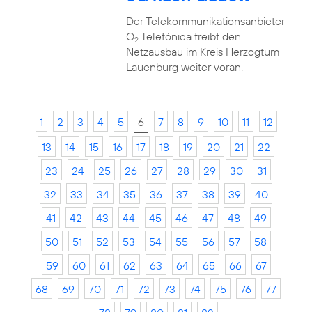
Der Telekommunikationsanbieter
O
Telefónica treibt den
2
Netzausbau im Kreis Herzogtum
Lauenburg weiter voran.
1
2
3
4
5
6
7
8
9
10
11
12
13
14
15
16
17
18
19
20
21
22
23
24
25
26
27
28
29
30
31
32
33
34
35
36
37
38
39
40
41
42
43
44
45
46
47
48
49
50
51
52
53
54
55
56
57
58
59
60
61
62
63
64
65
66
67
68
69
70
71
72
73
74
75
76
77