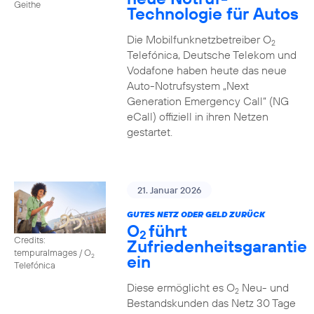
Geithe
Technologie für Autos
Die Mobilfunknetzbetreiber O
2
Telefónica, Deutsche Telekom und
Vodafone haben heute das neue
Auto-Notrufsystem „Next
Generation Emergency Call“ (NG
eCall) offiziell in ihren Netzen
gestartet.
21. Januar 2026
GUTES NETZ ODER GELD ZURÜCK
O
führt
2
Credits:
Zufriedenheitsgarantie
tempuraImages / O
ein
2
Telefónica
Diese ermöglicht es O
Neu- und
2
Bestandskunden das Netz 30 Tage