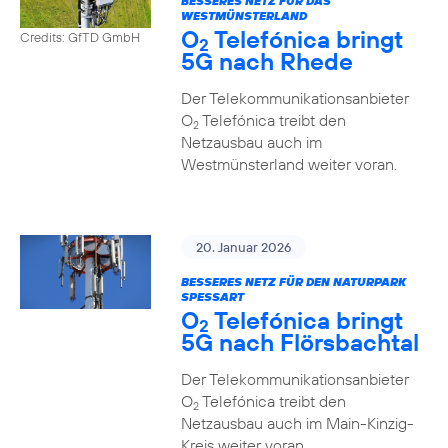
BESSERES NETZ FÜR DAS
WESTMÜNSTERLAND
O
Telefónica bringt
Credits: GfTD GmbH
2
5G nach Rhede
Der Telekommunikationsanbieter
O
Telefónica treibt den
2
Netzausbau auch im
Westmünsterland weiter voran.
20. Januar 2026
BESSERES NETZ FÜR DEN NATURPARK
SPESSART
O
Telefónica bringt
2
5G nach Flörsbachtal
Der Telekommunikationsanbieter
O
Telefónica treibt den
2
Netzausbau auch im Main-Kinzig-
Kreis weiter voran.