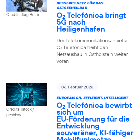
BESSERES NETZ FÜR DAS
OSTSEEHEILBAD
O
Telefónica bringt
Credits: Jörg Borm
2
5G nach
Heiligenhafen
Der Telekommunikationsanbieter
O
Telefónica treibt den
2
Netzausbau in Ostholstein weiter
voran
06. Februar 2026
EUROPÄISCH, EFFIZIENT, INTELLIGENT
O
Telefónica bewirbt
2
Credits: istock /
sich um
peshkov
EU‑Förderung für die
Entwicklung
souveräner, KI‑fähiger
Mobilfunknetze