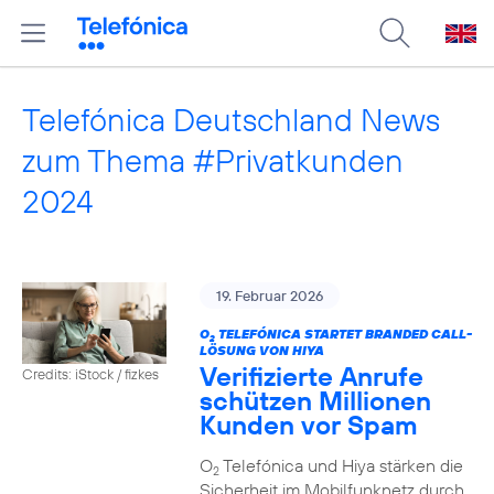
Telefónica Deutschland News
zum Thema #Privatkunden
2024
19. Februar 2026
O
TELEFÓNICA STARTET BRANDED CALL-
2
LÖSUNG VON HIYA
Verifizierte Anrufe
Credits: iStock / fizkes
schützen Millionen
Kunden vor Spam
O
Telefónica und Hiya stärken die
2
Sicherheit im Mobilfunknetz durch