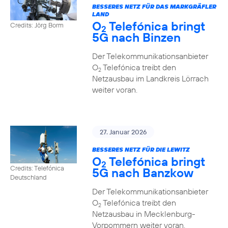
BESSERES NETZ FÜR DAS MARKGRÄFLER
LAND
O
Telefónica bringt
Credits: Jörg Borm
2
5G nach Binzen
Der Telekommunikationsanbieter
O
Telefónica treibt den
2
Netzausbau im Landkreis Lörrach
weiter voran.
27. Januar 2026
BESSERES NETZ FÜR DIE LEWITZ
O
Telefónica bringt
2
Credits: Telefónica
5G nach Banzkow
Deutschland
Der Telekommunikationsanbieter
O
Telefónica treibt den
2
Netzausbau in Mecklenburg-
Vorpommern weiter voran.