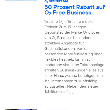
O
GEBURTSTAG:
2
50 Prozent Rabatt auf
O
Free Business
2
15 Jahre O
– 15 Jahre mobile
2
Freiheit: Zum 15-jährigen
Geburtstag der Marke O
gibt es
2
von O
Business besonders
2
attraktive Angebote für
Geschäftskunden. Von der
passenden Mobilfunklösung über
flexibles Festnetz bis hin zur
modernen virtuellen Telefonanlage
erhalten Businesskunden alles aus
einer Hand, was sie benötigen, um
ihr Unternehmen zukunftsfähig
aufzustellen. Neben dem neuen
Jubiläumstarif […]