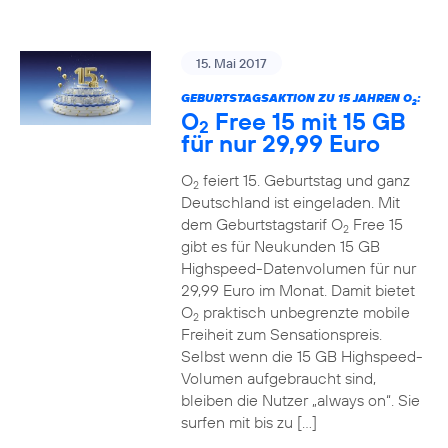
15. Mai 2017
GEBURTSTAGSAKTION ZU 15 JAHREN O
:
2
O
Free 15 mit 15 GB
2
für nur 29,99 Euro
O
feiert 15. Geburtstag und ganz
2
Deutschland ist eingeladen. Mit
dem Geburtstagstarif O
Free 15
2
gibt es für Neukunden 15 GB
Highspeed-Datenvolumen für nur
29,99 Euro im Monat. Damit bietet
O
praktisch unbegrenzte mobile
2
Freiheit zum Sensationspreis.
Selbst wenn die 15 GB Highspeed-
Volumen aufgebraucht sind,
bleiben die Nutzer „always on“. Sie
surfen mit bis zu […]