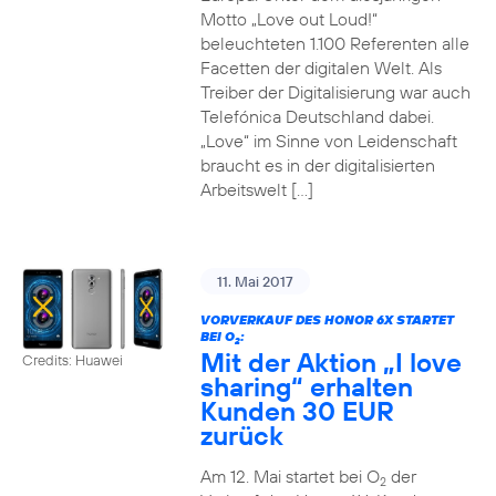
Motto „Love out Loud!“
beleuchteten 1.100 Referenten alle
Facetten der digitalen Welt. Als
Treiber der Digitalisierung war auch
Telefónica Deutschland dabei.
„Love“ im Sinne von Leidenschaft
braucht es in der digitalisierten
Arbeitswelt […]
11. Mai 2017
VORVERKAUF DES HONOR 6X STARTET
BEI O
:
2
Mit der Aktion „I love
Credits: Huawei
sharing“ erhalten
Kunden 30 EUR
zurück
Am 12. Mai startet bei O
der
2