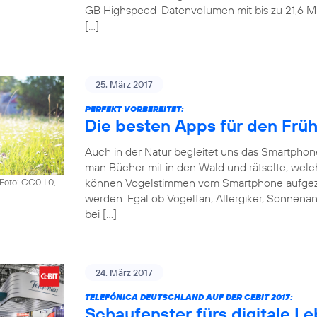
GB Highspeed-Datenvolumen mit bis zu 21,6 Mbit
[…]
25. März 2017
PERFEKT VORBEREITET:
Die besten Apps für den Frü
Auch in der Natur begleitet uns das Smartpho
man Bücher mit in den Wald und rätselte, welch
können Vogelstimmen vom Smartphone aufgezeic
Foto: CC0 1.0,
werden. Egal ob Vogelfan, Allergiker, Sonnena
bei […]
24. März 2017
TELEFÓNICA DEUTSCHLAND AUF DER CEBIT 2017:
Schaufenster fürs digitale L