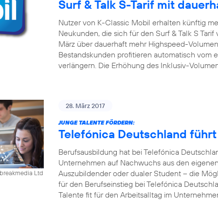
Surf & Talk S-Tarif mit daue
Nutzer von K-Classic Mobil erhalten künftig m
Neukunden, die sich für den Surf & Talk S Tari
März über dauerhaft mehr Highspeed-Volumen 
Bestandskunden profitieren automatisch vom er
verlängern. Die Erhöhung des Inklusiv-Volumen
28. März 2017
JUNGE TALENTE FÖRDERN:
Telefónica Deutschland führ
Berufsausbildung hat bei Telefónica Deutschla
Unternehmen auf Nachwuchs aus den eigenen R
Auszubildender oder dualer Student – die Mögl
ebreakmedia Ltd
für den Berufseinstieg bei Telefónica Deutschla
Talente fit für den Arbeitsalltag im Unternehm