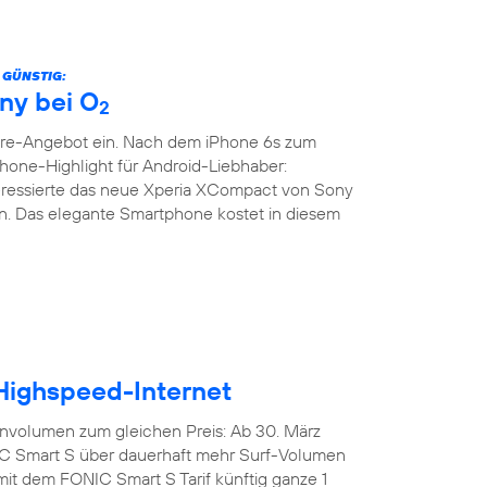
 GÜNSTIG:
ny bei O
2
are-Angebot ein. Nach dem iPhone 6s zum
phone-Highlight für Android-Liebhaber:
teressierte das neue Xperia XCompact von Sony
. Das elegante Smartphone kostet in diesem
 Highspeed-Internet
nvolumen zum gleichen Preis: Ab 30. März
IC Smart S über dauerhaft mehr Surf-Volumen
mit dem FONIC Smart S Tarif künftig ganze 1