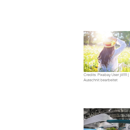
Credits: Pixabay User jill111
|
Ausschnit bearbeitet