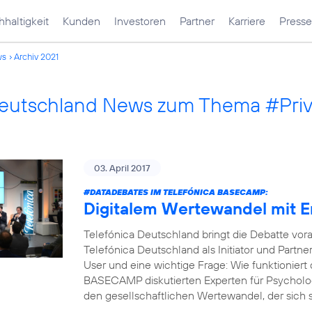
haltigkeit
Kunden
Investoren
Partner
Karriere
Presse
ws
Archiv 2021
Deutschland News zum Thema #Pri
03. April 2017
#DATADEBATES
IM TELEFÓNICA BASECAMP:
Digitalem Wertewandel mit 
Telefónica Deutschland bringt die Debatte vor
Telefónica Deutschland als Initiator und Part
User und eine wichtige Frage: Wie funktioniert 
BASECAMP diskutierten Experten für Psycholog
den gesellschaftlichen Wertewandel, der sich s