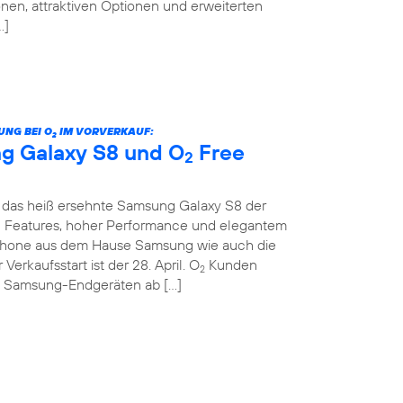
nen, attraktiven Optionen und erweiterten
…]
UNG BEI O
IM VORVERKAUF:
2
g Galaxy S8 und O
Free
2
das heiß ersehnte Samsung Galaxy S8 der
en Features, hoher Performance und elegantem
hone aus dem Hause Samsung wie auch die
 Verkaufsstart ist der 28. April. O
Kunden
2
n Samsung-Endgeräten ab […]