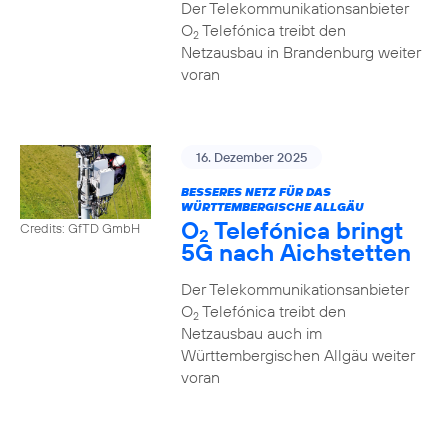
Der Telekommunikationsanbieter
O
Telefónica treibt den
2
Netzausbau in Brandenburg weiter
voran
16. Dezember 2025
BESSERES NETZ FÜR DAS
WÜRTTEMBERGISCHE ALLGÄU
O
Telefónica bringt
Credits: GfTD GmbH
2
5G nach Aichstetten
Der Telekommunikationsanbieter
O
Telefónica treibt den
2
Netzausbau auch im
Württembergischen Allgäu weiter
voran