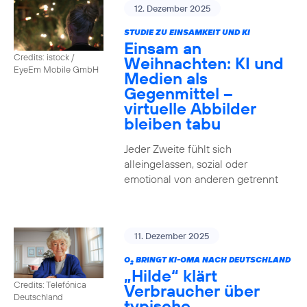
12. Dezember 2025
STUDIE ZU EINSAMKEIT UND KI
Einsam an
Credits: istock /
Weihnachten: KI und
EyeEm Mobile GmbH
Medien als
Gegenmittel –
virtuelle Abbilder
bleiben tabu
Jeder Zweite fühlt sich
alleingelassen, sozial oder
emotional von anderen getrennt
11. Dezember 2025
O
BRINGT KI-OMA NACH DEUTSCHLAND
2
„Hilde“ klärt
Credits: Telefónica
Verbraucher über
Deutschland
typische