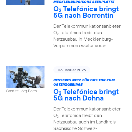
MECKLENBURGISCHE SEENPLATTE
O
Telefónica bringt
2
5G nach Borrentin
Der Telekommunikationsanbieter
O
Telefónica treibt den
2
Netzausbau in Mecklenburg-
Vorpommern weiter voran.
06. Januar 2026
BESSERES NETZ FÜR DAS TOR ZUM
OSTERZGEBIRGE
O
Telefónica bringt
Credits: Jörg Borm
2
5G nach Dohna
Der Telekommunikationsanbieter
O
Telefónica treibt den
2
Netzausbau auch im Landkreis
Sächsische Schweiz-