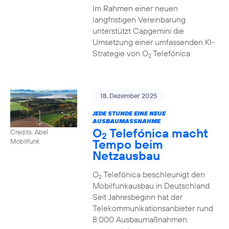
Im Rahmen einer neuen
langfristigen Vereinbarung
unterstützt Capgemini die
Umsetzung einer umfassenden KI-
Strategie von O
Telefónica
2
18. Dezember 2025
JEDE STUNDE EINE NEUE
AUSBAUMASSNAHME
O
Telefónica macht
Credits: Abel
2
Tempo beim
Mobilfunk
Netzausbau
O
Telefónica beschleunigt den
2
Mobilfunkausbau in Deutschland.
Seit Jahresbeginn hat der
Telekommunikationsanbieter rund
8.000 Ausbaumaßnahmen