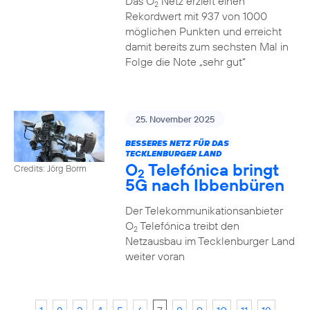
Das O
Netz erzielt einen
2
Rekordwert mit 937 von 1000
möglichen Punkten und erreicht
damit bereits zum sechsten Mal in
Folge die Note „sehr gut“
25. November 2025
BESSERES NETZ FÜR DAS
TECKLENBURGER LAND
O
Telefónica bringt
Credits: Jörg Borm
2
5G nach Ibbenbüren
Der Telekommunikationsanbieter
O
Telefónica treibt den
2
Netzausbau im Tecklenburger Land
weiter voran