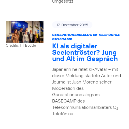
umgesetzt
17. Dezember 2025
GENERATIONENDIALOG IM TELEFÓNICA
BASECAMP
KI als digitaler
Credits: Till Budde
Seelentröster? Jung
und Alt im Gespräch
Japanerin heiratet KI-Avatar – mit
dieser Meldung startete Autor und
Journalist Juan Moreno seiner
Moderation des
Generationendialogs im
BASECAMP des
Telekommunikationsanbieters O
2
Telefónica.