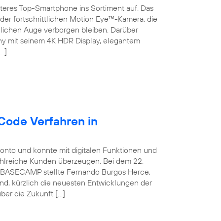
teres Top-Smartphone ins Sortiment auf. Das
der fortschrittlichen Motion Eye™-Kamera, die
chen Auge verborgen bleiben. Darüber
ny mit seinem 4K HDR Display, elegantem
…]
Code Verfahren in
konto und konnte mit digitalen Funktionen und
ahlreiche Kunden überzeugen. Bei dem 22.
ca BASECAMP stellte Fernando Burgos Herce,
and, kürzlich die neuesten Entwicklungen der
ber die Zukunft […]