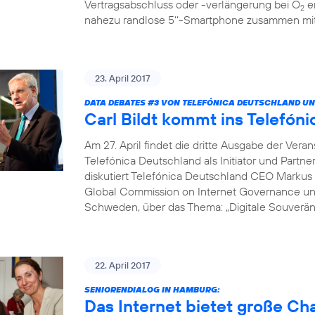
Vertragsabschluss oder -verlängerung bei O
er
2
nahezu randlose 5‘‘-Smartphone zusammen mit 
23. April 2017
DATA DEBATES
#3
VON TELEFÓNICA DEUTSCHLAND UN
Carl Bildt kommt ins Telef
Am 27. April findet die dritte Ausgabe der Vera
Telefónica Deutschland als Initiator und Partne
diskutiert Telefónica Deutschland CEO Markus 
Global Commission on Internet Governance un
Schweden, über das Thema: „Digitale Souveränit
22. April 2017
SENIORENDIALOG IN HAMBURG:
Das Internet bietet große C