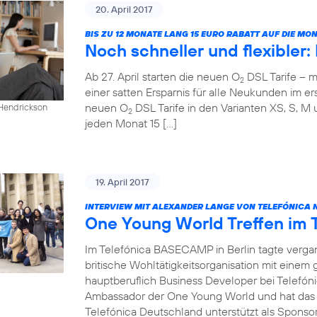
20. April 2017
BIS ZU 12 MONATE LANG 15 EURO RABATT AUF DIE M
Noch schneller und flexibler
Ab 27. April starten die neuen O
DSL Tarife – m
2
einer satten Ersparnis für alle Neukunden im ers
neuen O
DSL Tarife in den Varianten XS, S, M 
 Hendrickson
2
jeden Monat 15 […]
19. April 2017
INTERVIEW MIT ALEXANDER LANGE VON TELEFÓNICA 
One Young World Treffen im
Im Telefónica BASECAMP in Berlin tagte verg
britische Wohltätigkeitsorganisation mit einem
hauptberuflich Business Developer bei Telefóni
Ambassador der One Young World und hat das T
Telefónica Deutschland unterstützt als Sponsor 