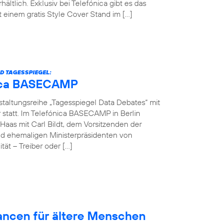
hältlich. Exklusiv bei Telefónica gibt es das
einem gratis Style Cover Stand im […]
D TAGESSPIEGEL:
ónica BASECAMP
nstaltungsreihe „Tagesspiegel Data Debates“ mit
r statt. Im Telefónica BASECAMP in Berlin
Haas mit Carl Bildt, dem Vorsitzenden der
d ehemaligen Ministerpräsidenten von
ät – Treiber oder […]
hancen für ältere Menschen