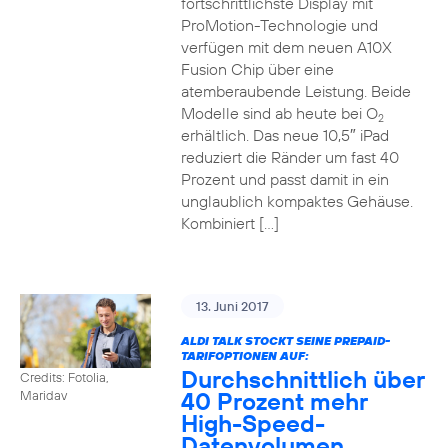
fortschrittlichste Display mit
ProMotion-Technologie und
verfügen mit dem neuen A10X
Fusion Chip über eine
atemberaubende Leistung. Beide
Modelle sind ab heute bei O
2
erhältlich. Das neue 10,5″ iPad
reduziert die Ränder um fast 40
Prozent und passt damit in ein
unglaublich kompaktes Gehäuse.
Kombiniert […]
13. Juni 2017
ALDI TALK STOCKT SEINE PREPAID-
TARIFOPTIONEN AUF:
Durchschnittlich über
Credits: Fotolia,
40 Prozent mehr
Maridav
High-Speed-
Datenvolumen