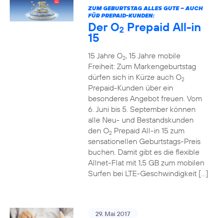
ZUM GEBURTSTAG ALLES GUTE – AUCH
FÜR PREPAID-KUNDEN:
Der O
Prepaid All-in
2
15
15 Jahre O
, 15 Jahre mobile
2
Freiheit: Zum Markengeburtstag
dürfen sich in Kürze auch O
2
Prepaid-Kunden über ein
besonderes Angebot freuen. Vom
6. Juni bis 5. September können
alle Neu- und Bestandskunden
den O
Prepaid All-in 15 zum
2
sensationellen Geburtstags-Preis
buchen. Damit gibt es die flexible
Allnet-Flat mit 1,5 GB zum mobilen
Surfen bei LTE-Geschwindigkeit […]
29. Mai 2017