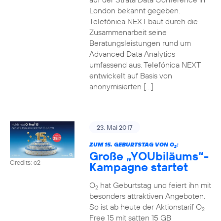
London bekannt gegeben.
Telefónica NEXT baut durch die
Zusammenarbeit seine
Beratungsleistungen rund um
Advanced Data Analytics
umfassend aus. Telefónica NEXT
entwickelt auf Basis von
anonymisierten […]
23. Mai 2017
ZUM 15. GEBURTSTAG VON O
:
2
Große „YOUbiläums“-
Credits: o2
Kampagne startet
O
hat Geburtstag und feiert ihn mit
2
besonders attraktiven Angeboten.
So ist ab heute der Aktionstarif O
2
Free 15 mit satten 15 GB