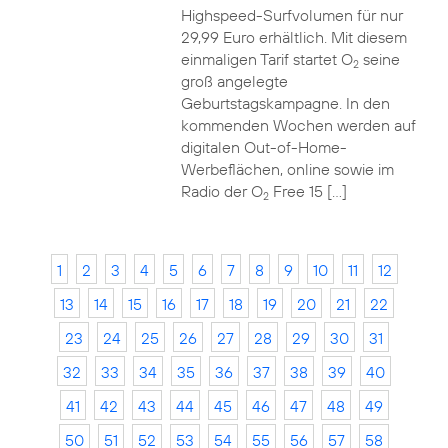
Highspeed-Surfvolumen für nur
29,99 Euro erhältlich. Mit diesem
einmaligen Tarif startet O
seine
2
groß angelegte
Geburtstagskampagne. In den
kommenden Wochen werden auf
digitalen Out-of-Home-
Werbeflächen, online sowie im
Radio der O
Free 15 […]
2
1
2
3
4
5
6
7
8
9
10
11
12
13
14
15
16
17
18
19
20
21
22
23
24
25
26
27
28
29
30
31
32
33
34
35
36
37
38
39
40
41
42
43
44
45
46
47
48
49
50
51
52
53
54
55
56
57
58