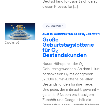
Deutschland fokussiert sich darauf,
diesen Prozess für […]
29. Mai 2017
ZUM 15. GEBURTSTAG SAGT O
„DANKE“:
2
Große
Credits: o2
Geburtstagslotterie
für O
2
Bestandskunden
Neuer Höhepunkt der O
2
Geburtstagswochen: Ab dem 1. Juni
bedankt sich O
mit der großen
2
„YOUbiläums“-Lotterie bei allen
Bestandskunden für ihre Treue.
Und jeder, der mitmacht, gewinnt –
garantiert! Neben erstklassigem
Zubehör und Gadgets hält die
Bestandskunden-Lotterie für jeden