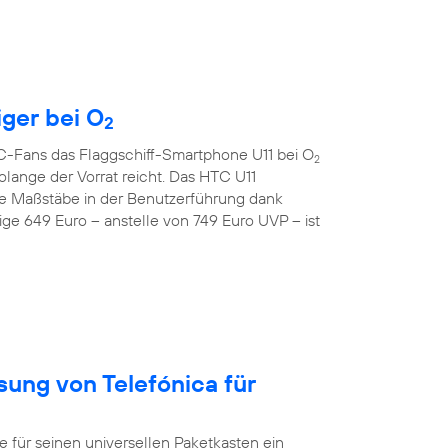
iger bei O
2
TC-Fans das Flaggschiff-Smartphone U11 bei O
2
lange der Vorrat reicht. Das HTC U11
e Maßstäbe in der Benutzerführung dank
ge 649 Euro – anstelle von 749 Euro UVP – ist
sung von Telefónica für
ür seinen universellen Paketkasten ein