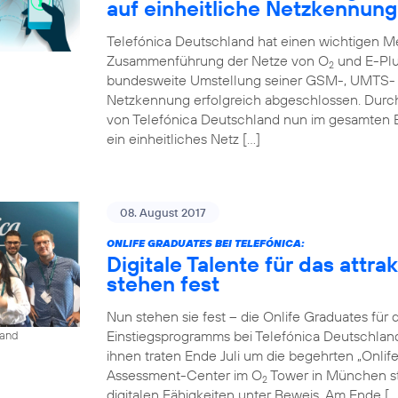
auf einheitliche Netzkennung
Telefónica Deutschland hat einen wichtigen Me
Zusammenführung der Netze von O
und E-Plu
2
bundesweite Umstellung seiner GSM-, UMTS- u
Netzkennung erfolgreich abgeschlossen. Durc
von Telefónica Deutschland nun im gesamten 
ein einheitliches Netz […]
08. August 2017
ONLIFE GRADUATES BEI TELEFÓNICA:
Digitale Talente für das attr
stehen fest
Nun stehen sie fest – die Onlife Graduates für 
Einstiegsprogramms bei Telefónica Deutschlan
land
ihnen traten Ende Juli um die begehrten „Onli
Assessment-Center im O
Tower in München st
2
digitalen Fähigkeiten unter Beweis. Am Ende […