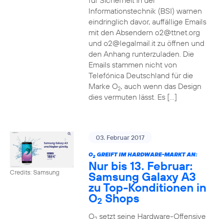
für Sicherheit in der
Informationstechnik (BSI) warnen
eindringlich davor, auffällige Emails
mit den Absendern o2@ttnet.org
und o2@legalmail.it zu öffnen und
den Anhang runterzuladen. Die
Emails stammen nicht von
Telefónica Deutschland für die
Marke O
, auch wenn das Design
2
dies vermuten lässt. Es […]
03. Februar 2017
O
GREIFT IM HARDWARE-MARKT AN:
2
Nur bis 13. Februar:
Credits: Samsung
Samsung Galaxy A3
zu Top-Konditionen in
O
Shops
2
O
setzt seine Hardware-Offensive
2