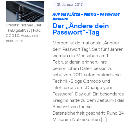
31. Januar 2017
AUF DIE PLÄTZE – FERTIG – PASSWORT
ÄNDERN:
Der „Ändere dein
Credits: Pixabay User
Passwort“-Tag
TheDigitalWay
|
Foto:
CC0 1.0, Ausschnitt
bearbeitet
Morgen ist der nationale „Ändere
dein Passwort Tag“. Seit fünf Jahren
werden die Menschen am 1.
Februar daran erinnert, ihre
persönlichen Daten besser zu
schützen. 2012 riefen erstmals die
Technik-Blogs Gizmodo und
Lifehacker zum „Change your
Password“-Day auf. Ein besonderes
Ereignis hatte zu dem Zeitpunkt das
Bewusstsein für die
Datensicherheit geschärft: Rund 24
Millionen Nutzerkonten […]