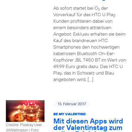
Ab sofort startet bei O
der
2
Vorverkauf für das HTC U Play.
Kunden profitieren dabei von
einem besonders attraktiven
Angebot: Exklusiv erhalten sie beim
Kauf des brandneuen HTC
Smartphones den hochwertigen
kabellosen Bluetooth On-Ear-
Kopfhörer JBL T450 BT im Wert von
49,99 Euro gratis dazu. Das HTC U
Play, das in Schwarz und Blau
angeboten wird, […]
13. Februar 2017
BE MY VALENTINE:
Mit diesen Apps wird
Credits: Pixabay User
der Valentinstag zum
JillWellington
|
Foto: