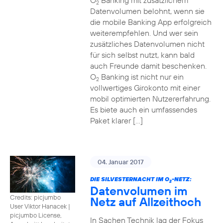
O
Banking mit zusätzlichem
2
Datenvolumen belohnt, wenn sie
die mobile Banking App erfolgreich
weiterempfehlen. Und wer sein
zusätzliches Datenvolumen nicht
für sich selbst nutzt, kann bald
auch Freunde damit beschenken.
O
Banking ist nicht nur ein
2
vollwertiges Girokonto mit einer
mobil optimierten Nutzererfahrung.
Es biete auch ein umfassendes
Paket klarer […]
04. Januar 2017
DIE SILVESTERNACHT IM O
-NETZ:
2
Datenvolumen im
Credits: picjumbo
Netz auf Allzeithoch
User Viktor Hanacek
|
picjumbo License,
In Sachen Technik lag der Fokus