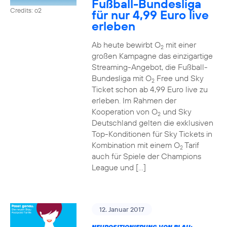
Fußball-Bundesliga
Credits: o2
für nur 4,99 Euro live
erleben
Ab heute bewirbt O
mit einer
2
großen Kampagne das einzigartige
Streaming-Angebot, die Fußball-
Bundesliga mit O
Free und Sky
2
Ticket schon ab 4,99 Euro live zu
erleben. Im Rahmen der
Kooperation von O
und Sky
2
Deutschland gelten die exklusiven
Top-Konditionen für Sky Tickets in
Kombination mit einem O
Tarif
2
auch für Spiele der Champions
League und […]
12. Januar 2017
NEUPOSITIONIERUNG VON BLAU: