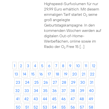
Highspeed-Surfvolumen für nur
29,99 Euro erhältlich. Mit diesem
einmaligen Tarif startet O
seine
2
groß angelegte
Geburtstagskampagne. In den
kommenden Wochen werden auf
digitalen Out-of-Home-
Werbeflächen, online sowie im
Radio der O
Free 15 […]
2
1
2
3
4
5
6
7
8
9
10
11
12
13
14
15
16
17
18
19
20
21
22
23
24
25
26
27
28
29
30
31
32
33
34
35
36
37
38
39
40
41
42
43
44
45
46
47
48
49
50
51
52
53
54
55
56
57
58