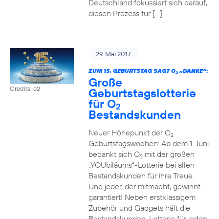
Deutschland fokussiert sich darauf,
diesen Prozess für […]
29. Mai 2017
ZUM 15. GEBURTSTAG SAGT O
„DANKE“:
2
Große
Credits: o2
Geburtstagslotterie
für O
2
Bestandskunden
Neuer Höhepunkt der O
2
Geburtstagswochen: Ab dem 1. Juni
bedankt sich O
mit der großen
2
„YOUbiläums“-Lotterie bei allen
Bestandskunden für ihre Treue.
Und jeder, der mitmacht, gewinnt –
garantiert! Neben erstklassigem
Zubehör und Gadgets hält die
Bestandskunden-Lotterie für jeden