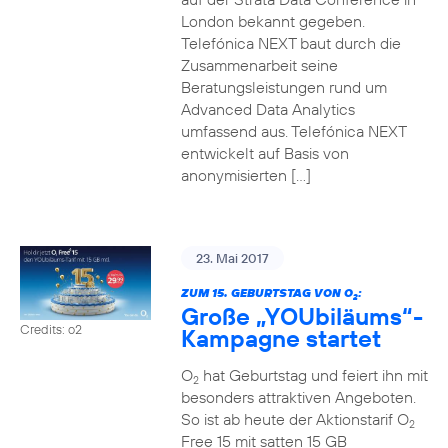
London bekannt gegeben.
Telefónica NEXT baut durch die
Zusammenarbeit seine
Beratungsleistungen rund um
Advanced Data Analytics
umfassend aus. Telefónica NEXT
entwickelt auf Basis von
anonymisierten […]
23. Mai 2017
ZUM 15. GEBURTSTAG VON O
:
2
Große „YOUbiläums“-
Credits: o2
Kampagne startet
O
hat Geburtstag und feiert ihn mit
2
besonders attraktiven Angeboten.
So ist ab heute der Aktionstarif O
2
Free 15 mit satten 15 GB