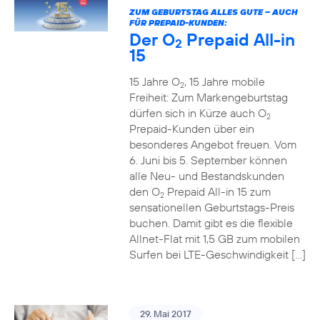
ZUM GEBURTSTAG ALLES GUTE – AUCH
FÜR PREPAID-KUNDEN:
Der O
Prepaid All-in
2
15
15 Jahre O
, 15 Jahre mobile
2
Freiheit: Zum Markengeburtstag
dürfen sich in Kürze auch O
2
Prepaid-Kunden über ein
besonderes Angebot freuen. Vom
6. Juni bis 5. September können
alle Neu- und Bestandskunden
den O
Prepaid All-in 15 zum
2
sensationellen Geburtstags-Preis
buchen. Damit gibt es die flexible
Allnet-Flat mit 1,5 GB zum mobilen
Surfen bei LTE-Geschwindigkeit […]
29. Mai 2017