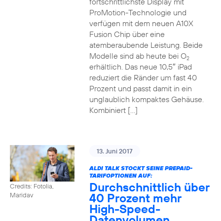
fortschrittlichste Display mit
ProMotion-Technologie und
verfügen mit dem neuen A10X
Fusion Chip über eine
atemberaubende Leistung. Beide
Modelle sind ab heute bei O
2
erhältlich. Das neue 10,5″ iPad
reduziert die Ränder um fast 40
Prozent und passt damit in ein
unglaublich kompaktes Gehäuse.
Kombiniert […]
13. Juni 2017
ALDI TALK STOCKT SEINE PREPAID-
TARIFOPTIONEN AUF:
Durchschnittlich über
Credits: Fotolia,
40 Prozent mehr
Maridav
High-Speed-
Datenvolumen