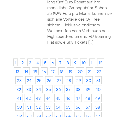
lang fünf Euro Rabatt auf ihre
monatliche Grundgebühr. Schon
ab 19,99 Euro pro Monat können sie
sich alle Vorteile des O
Free
2
sichern – inklusive endlosem
Weitersurfen nach Verbrauch des
Highspeed-Volumens, EU Roaming
Flat sowie Sky Tickets […]
1
2
3
4
5
6
7
8
9
10
11
12
13
14
15
16
17
18
19
20
21
22
23
24
25
26
27
28
29
30
31
32
33
34
35
36
37
38
39
40
41
42
43
44
45
46
47
48
49
50
51
52
53
54
55
56
57
58
59
60
61
62
63
64
65
66
67