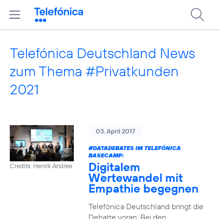
Telefónica Deutschland News
zum Thema #Privatkunden
2021
03. April 2017
#DATADEBATES
IM TELEFÓNICA
BASECAMP:
Digitalem
Credits: Henrik Andree
Wertewandel mit
Empathie begegnen
Telefónica Deutschland bringt die
Debatte voran. Bei den