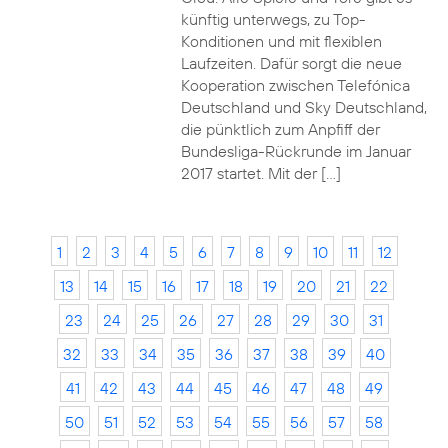
künftig unterwegs, zu Top-
Konditionen und mit flexiblen
Laufzeiten. Dafür sorgt die neue
Kooperation zwischen Telefónica
Deutschland und Sky Deutschland,
die pünktlich zum Anpfiff der
Bundesliga-Rückrunde im Januar
2017 startet. Mit der […]
1
2
3
4
5
6
7
8
9
10
11
12
13
14
15
16
17
18
19
20
21
22
23
24
25
26
27
28
29
30
31
32
33
34
35
36
37
38
39
40
41
42
43
44
45
46
47
48
49
50
51
52
53
54
55
56
57
58