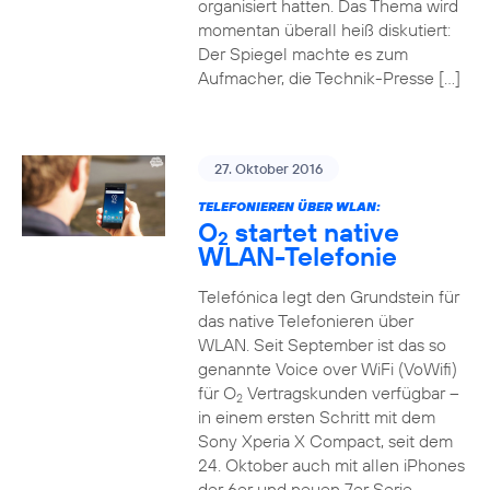
organisiert hatten. Das Thema wird
momentan überall heiß diskutiert:
Der Spiegel machte es zum
Aufmacher, die Technik-Presse […]
27. Oktober 2016
TELEFONIEREN ÜBER WLAN:
O
startet native
2
WLAN-Telefonie
Telefónica legt den Grundstein für
das native Telefonieren über
WLAN. Seit September ist das so
genannte Voice over WiFi (VoWifi)
für O
Vertragskunden verfügbar –
2
in einem ersten Schritt mit dem
Sony Xperia X Compact, seit dem
24. Oktober auch mit allen iPhones
der 6er und neuen 7er Serie.