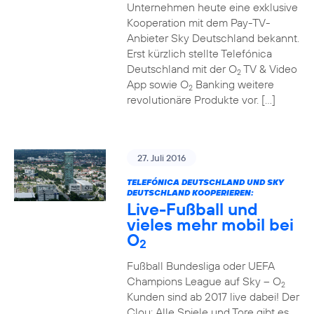
Unternehmen heute eine exklusive
Kooperation mit dem Pay-TV-
Anbieter Sky Deutschland bekannt.
Erst kürzlich stellte Telefónica
Deutschland mit der O
TV & Video
2
App sowie O
Banking weitere
2
revolutionäre Produkte vor. […]
27. Juli 2016
TELEFÓNICA DEUTSCHLAND UND SKY
DEUTSCHLAND KOOPERIEREN:
Live-Fußball und
vieles mehr mobil bei
O
2
Fußball Bundesliga oder UEFA
Champions League auf Sky – O
2
Kunden sind ab 2017 live dabei! Der
Clou: Alle Spiele und Tore gibt es