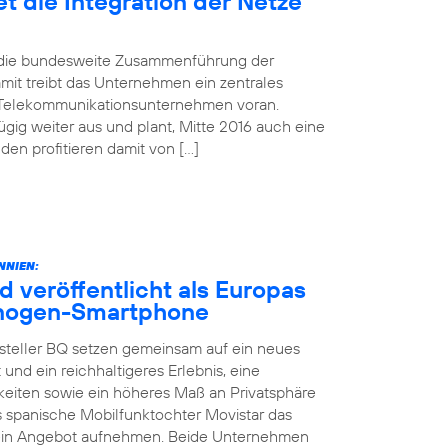
t die Integration der Netze
d die bundesweite Zusammenführung der
mit treibt das Unternehmen ein zentrales
 Telekommunikationsunternehmen voran.
gig weiter aus und plant, Mitte 2016 auch eine
n profitieren damit von […]
NNIEN:
d veröffentlicht als Europas
yanogen-Smartphone
steller BQ setzen gemeinsam auf ein neues
 und ein reichhaltigeres Erlebnis, eine
keiten sowie ein höheres Maß an Privatsphäre
as spanische Mobilfunktochter Movistar das
sein Angebot aufnehmen. Beide Unternehmen