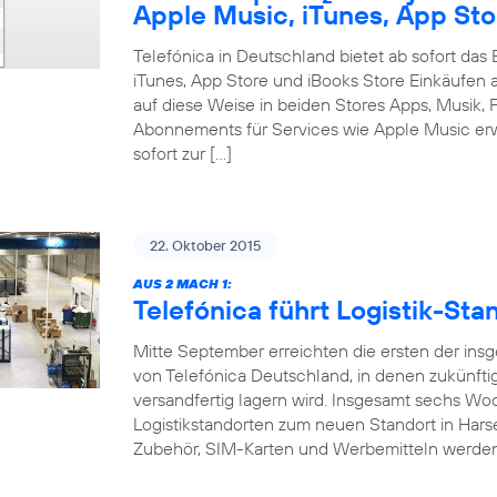
Apple Music, iTunes, App Sto
Telefónica in Deutschland bietet ab sofort da
iTunes, App Store und iBooks Store Einkäufen 
auf diese Weise in beiden Stores Apps, Musik, F
Abonnements für Services wie Apple Music erw
sofort zur […]
22. Oktober 2015
AUS 2 MACH 1:
Telefónica führt Logistik-S
Mitte September erreichten die ersten der ins
von Telefónica Deutschland, in denen zukünft
versandfertig lagern wird. Insgesamt sechs W
Logistikstandorten zum neuen Standort in Hars
Zubehör, SIM-Karten und Werbemitteln werde