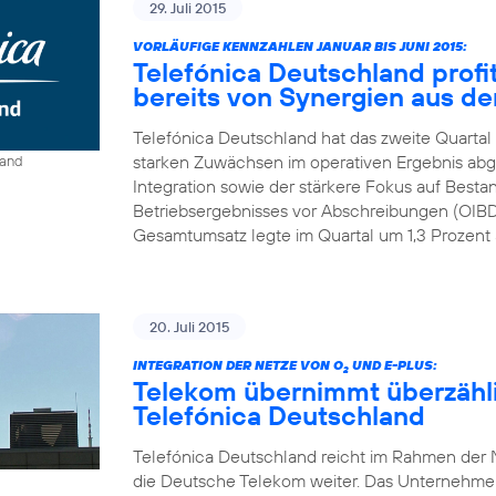
29. Juli 2015
VORLÄUFIGE KENNZAHLEN JANUAR BIS JUNI 2015:
Telefónica Deutschland profit
bereits von Synergien aus der
Telefónica Deutschland hat das zweite Quartal
starken Zuwächsen im operativen Ergebnis abge
land
Integration sowie der stärkere Fokus auf Best
Betriebsergebnisses vor Abschreibungen (OIBDA
Gesamtumsatz legte im Quartal um 1,3 Prozent a
20. Juli 2015
INTEGRATION DER NETZE VON O
UND E-PLUS:
2
Telekom übernimmt überzähl
Telefónica Deutschland
Telefónica Deutschland reicht im Rahmen der N
die Deutsche Telekom weiter. Das Unternehmen r