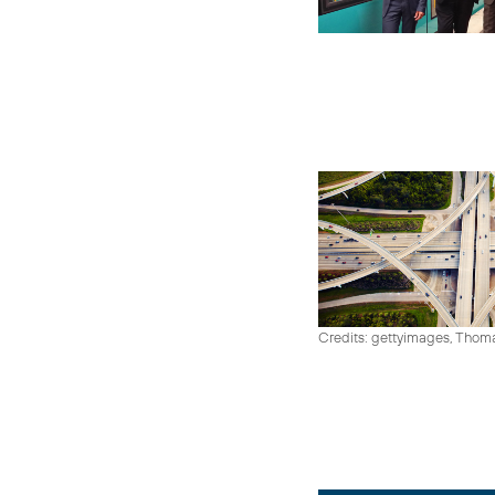
Credits: gettyimages, Thom