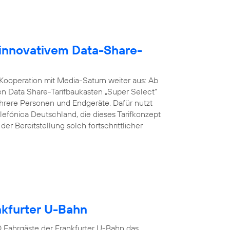
 innovativem Data-Share-
 Kooperation mit Media-Saturn weiter aus: Ab
n Data Share-Tarifbaukasten „Super Select“
ere Personen und Endgeräte. Dafür nutzt
lefónica Deutschland, die dieses Tarifkonzept
er Bereitstellung solch fortschrittlicher
ankfurter U-Bahn
00 Fahrgäste der Frankfurter U-Bahn das