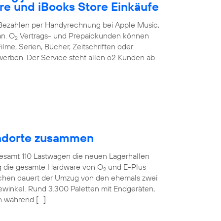
re und iBooks Store Einkäufe
s Bezahlen per Handyrechnung bei Apple Music,
an. O
Vertrags- und Prepaidkunden können
2
ilme, Serien, Bücher, Zeitschriften oder
erben. Der Service steht allen o2 Kunden ab
tandorte zusammen
gesamt 110 Lastwagen die neuen Lagerhallen
ig die gesamte Hardware von O
und E-Plus
2
ochen dauert der Umzug von den ehemals zwei
ewinkel. Rund 3.300 Paletten mit Endgeräten,
n während […]