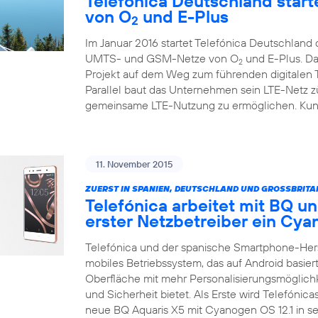
Telefónica Deutschland starte
von O
und E-Plus
2
Im Januar 2016 startet Telefónica Deutschlan
UMTS- und GSM-Netze von O
und E-Plus. Da
2
Projekt auf dem Weg zum führenden digitalen
Parallel baut das Unternehmen sein LTE-Netz zü
gemeinsame LTE-Nutzung zu ermöglichen. Kunde
11. November 2015
ZUERST IN SPANIEN, DEUTSCHLAND UND GROSSBRITA
Telefónica arbeitet mit BQ un
erster Netzbetreiber ein C
Telefónica und der spanische Smartphone-Her
mobiles Betriebssystem, das auf Android basiert
Oberfläche mit mehr Personalisierungsmöglich
und Sicherheit bietet. Als Erste wird Telefónic
neue BQ Aquaris X5 mit Cyanogen OS 12.1 in 