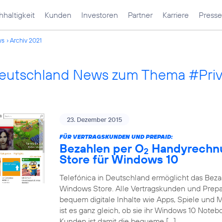
haltigkeit
Kunden
Investoren
Partner
Karriere
Presse
ws
Archiv 2021
Deutschland News zum Thema #Pri
23. Dezember 2015
FÜR VERTRAGSKUNDEN UND PREPAID:
Bezahlen per O
Handyrechnu
2
Store für Windows 10
Telefónica in Deutschland ermöglicht das Bez
Windows Store. Alle Vertragskunden und Prep
bequem digitale Inhalte wie Apps, Spiele und
ist es ganz gleich, ob sie ihr Windows 10 Note
Kunden ist damit die bequeme […]