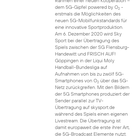
Rahmen einer neuen Kooperation –
dem 5G-Gipfel powered by O
-
2
erstmals die Möglichkeiten des
neuen 5G-Mobilfunkstandards für
eine innovative Sportproduktion.
Am 6. Dezember 2020 wird Sky
Sport bei der Übertragung des
Spiels zwischen der SG Flensburg-
Handewitt und FRISCH AUF!
Göppingen in der Liqui Moly
Handball-Bundesliga auf
Aufnahmen von bis zu zwölf 5G-
Smartphones von O
über das 5G-
2
Netz zurückgreifen. Mit den Bildern
der 5G Smartphones produziert der
Sender parallel zur TV-
Übertragung auf skysport.de
während des Spiels einen eigenen
Livestream. Die Übertragung ist
damit europaweit die erste ihrer Art,
die 5G-Broadcast Elemente nutzt.