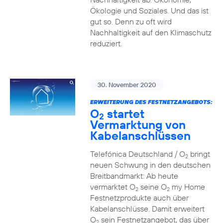
Ökologie und Soziales. Und das ist
gut so. Denn zu oft wird
Nachhaltigkeit auf den Klimaschutz
reduziert.
30. November 2020
ERWEITERUNG DES FESTNETZANGEBOTS:
O
startet
2
Vermarktung von
Kabelanschlüssen
Telefónica Deutschland / O
bringt
2
neuen Schwung in den deutschen
Breitbandmarkt: Ab heute
vermarktet O
seine O
my Home
2
2
Festnetzprodukte auch über
Kabelanschlüsse. Damit erweitert
O
sein Festnetzangebot, das über
2