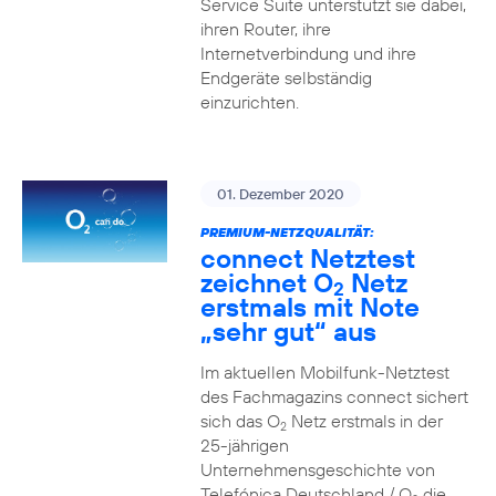
Service Suite unterstützt sie dabei,
ihren Router, ihre
Internetverbindung und ihre
Endgeräte selbständig
einzurichten.
01. Dezember 2020
PREMIUM-NETZQUALITÄT:
connect Netztest
zeichnet O
Netz
2
erstmals mit Note
„sehr gut“ aus
Im aktuellen Mobilfunk-Netztest
des Fachmagazins connect sichert
sich das O
Netz erstmals in der
2
25-jährigen
Unternehmensgeschichte von
Telefónica Deutschland / O
die