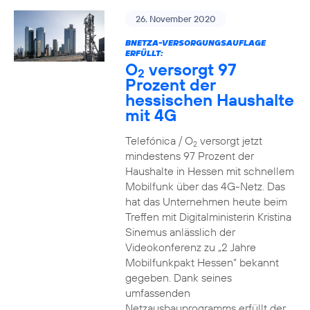
26. November 2020
BNETZA-VERSORGUNGSAUFLAGE
ERFÜLLT:
O
versorgt 97
2
Prozent der
hessischen Haushalte
mit 4G
Telefónica / O
versorgt jetzt
2
mindestens 97 Prozent der
Haushalte in Hessen mit schnellem
Mobilfunk über das 4G-Netz. Das
hat das Unternehmen heute beim
Treffen mit Digitalministerin Kristina
Sinemus anlässlich der
Videokonferenz zu „2 Jahre
Mobilfunkpakt Hessen“ bekannt
gegeben. Dank seines
umfassenden
Netzausbauprogramms erfüllt der