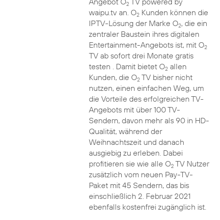
Angebot O
TV powered by
2
waipu.tv an. O
Kunden können die
2
IPTV-Lösung der Marke O
, die ein
2
zentraler Baustein ihres digitalen
Entertainment-Angebots ist, mit O
2
TV ab sofort drei Monate gratis
testen . Damit bietet O
allen
2
Kunden, die O
TV bisher nicht
2
nutzen, einen einfachen Weg, um
die Vorteile des erfolgreichen TV-
Angebots mit über 100 TV-
Sendern, davon mehr als 90 in HD-
Qualität, während der
Weihnachtszeit und danach
ausgiebig zu erleben. Dabei
profitieren sie wie alle O
TV Nutzer
2
zusätzlich vom neuen Pay-TV-
Paket mit 45 Sendern, das bis
einschließlich 2. Februar 2021
ebenfalls kostenfrei zugänglich ist.