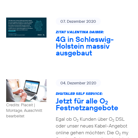
07. Dezember 2020
ZITAT VALENTINA DAIBER:
4G in Schleswig-
Holstein massiv
ausgebaut
04. Dezember 2020
DIGITALER SELF SERVICE:
Jetzt für alle O
2
Credits: Placeit
|
Festnetzangebote
Montage, Ausschnitt
bearbeitet
Egal ob O
Kunden über O
DSL
2
2
oder unser neues Kabel-Angebot
online gehen möchten: Die O
my
2