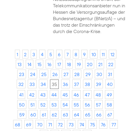
Telekommunikationsanbieter nun in
Hessen die Versorgungsauflage der
Bundesnetzagentur (BNetzA) – und
das trotz der Einschränkungen
durch die Corona-Krise.
1
2
3
4
5
6
7
8
9
10
11
12
13
14
15
16
17
18
19
20
21
22
23
24
25
26
27
28
29
30
31
32
33
34
35
36
37
38
39
40
41
42
43
44
45
46
47
48
49
50
51
52
53
54
55
56
57
58
59
60
61
62
63
64
65
66
67
68
69
70
71
72
73
74
75
76
77