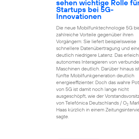
sehen wichtige Rolle fü
Startups bei 5G-
Innovationen
Die neue Mobilfunktechnologie 5G bi
zahlreiche Vorteile gegenüber ihren
Vorgängern: Sie liefert beispielsweise
schnellere Datenübertragung und ein
deutlich niedrigere Latenz. Das erleich
autonomes Interagieren von verbund
Maschinen deutlich. Darüber hinaus ist
fünfte Mobilfunkgeneration deutlich
energieeffizienter. Doch das wahre Pot
von 5G ist damit noch lange nicht
ausgeschöpft, wie der Vorstandsvorsi
von Telefónica Deutschlands / O
Mar
2
Haas kürzlich in einem Zeitungsinterv
sagte.