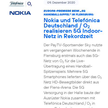
09. Dezember 2020
EUROPA-PREMIERE BEIM „5G
HANDBALLGIPFEL“ IN FLENSBURG:
Nokia und Telefónica
Deutschland / O
2
realisieren 5G Indoor-
Netz in Rekordzeit
Der PayTV-Sportsender Sky nutzte
am vergangenen Wochenende in
Flensburg erstmals auch das 5G-
Netz von O
für die Live-
2
Übertragung eines Handball-
Spitzenspiels. Mehrere 5G
Smartphones lieferten über das O
2
Netz HD-Bewegtbilder direkt aus
der Flens-Arena. Die 5G
Versorgung in der Halle baute der
Ausrüster Nokia zusammen mit
Telefónica Deutschland / O
in
2