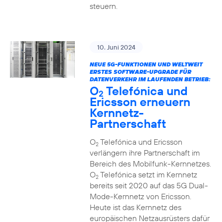
steuern.
10. Juni 2024
NEUE 5G-FUNKTIONEN UND WELTWEIT
ERSTES SOFTWARE-UPGRADE FÜR
DATENVERKEHR IM LAUFENDEN BETRIEB:
O
Telefónica und
2
Ericsson erneuern
Kernnetz-
Partnerschaft
O
Telefónica und Ericsson
2
verlängern ihre Partnerschaft im
Bereich des Mobilfunk-Kernnetzes.
O
Telefónica setzt im Kernnetz
2
bereits seit 2020 auf das 5G Dual-
Mode-Kernnetz von Ericsson.
Heute ist das Kernnetz des
europäischen Netzausrüsters dafür