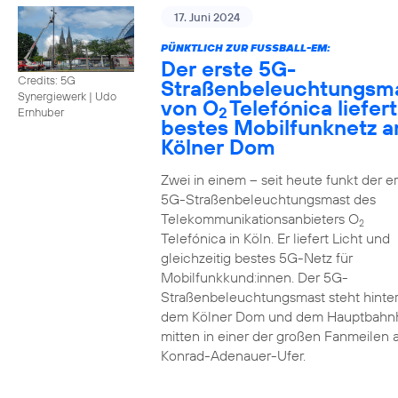
17. Juni 2024
PÜNKTLICH ZUR FUSSBALL-EM:
Der erste 5G-
Credits: 5G
Straßenbeleuchtungsm
Synergiewerk | Udo
von O
Telefónica liefert
2
Ernhuber
bestes Mobilfunknetz 
Kölner Dom
Zwei in einem – seit heute funkt der er
5G-Straßenbeleuchtungsmast des
Telekommunikationsanbieters O
2
Telefónica in Köln. Er liefert Licht und
gleichzeitig bestes 5G-Netz für
Mobilfunkkund:innen. Der 5G-
Straßenbeleuchtungsmast steht hinte
dem Kölner Dom und dem Hauptbahn
mitten in einer der großen Fanmeilen
Konrad-Adenauer-Ufer.