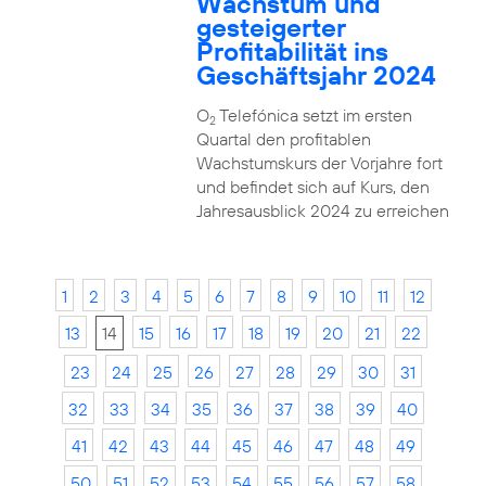
Wachstum und
gesteigerter
Profitabilität ins
Geschäftsjahr 2024
O
Telefónica setzt im ersten
2
Quartal den profitablen
Wachstumskurs der Vorjahre fort
und befindet sich auf Kurs, den
Jahresausblick 2024 zu erreichen
1
2
3
4
5
6
7
8
9
10
11
12
13
14
15
16
17
18
19
20
21
22
23
24
25
26
27
28
29
30
31
32
33
34
35
36
37
38
39
40
41
42
43
44
45
46
47
48
49
50
51
52
53
54
55
56
57
58