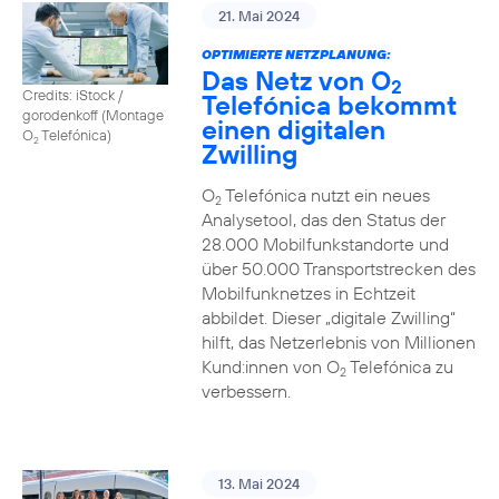
21. Mai 2024
OPTIMIERTE NETZPLANUNG:
Das Netz von O
2
Credits: iStock /
Telefónica bekommt
gorodenkoff (Montage
einen digitalen
O
Telefónica)
2
Zwilling
O
Telefónica nutzt ein neues
2
Analysetool, das den Status der
28.000 Mobilfunkstandorte und
über 50.000 Transportstrecken des
Mobilfunknetzes in Echtzeit
abbildet. Dieser „digitale Zwilling“
hilft, das Netzerlebnis von Millionen
Kund:innen von O
Telefónica zu
2
verbessern.
13. Mai 2024