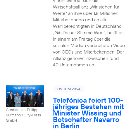
9. Juni wendet sich die
Wirtschaftsallianz „Wir stehen für
Werte“ an ihre über 1,8 Millionen
Mitarbeitenden und an alle
Wahlberechtigten in Deutschland.
„Gib Deiner Stimme Wert“, heißt es
in einem am Freitag über die
sozialen Medien verbreiteten Video
von CEOs und Mitarbeitenden. Der
Allianz gehören inzwischen rund
40 Unternehmen an.
05. Juni 2024
Telefónica feiert 100-
jähriges Bestehen mit
Credits: Jan-Philipp
Minister Wissing und
Burmann / City-Press
Botschafter Navarro
GmbH
in Berlin