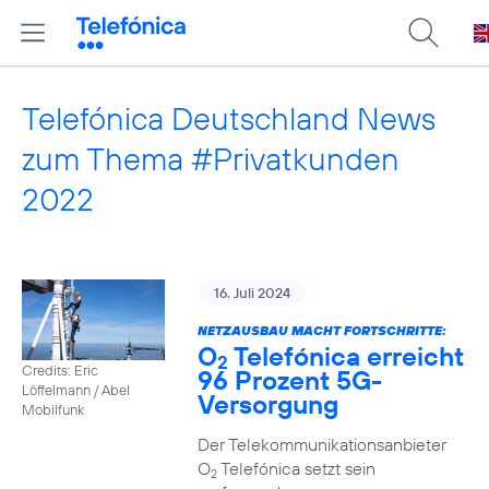
Telefónica Deutschland News
zum Thema #Privatkunden
2022
16. Juli 2024
NETZAUSBAU MACHT FORTSCHRITTE:
O
Telefónica erreicht
2
Credits: Eric
96 Prozent 5G-
Löffelmann / Abel
Versorgung
Mobilfunk
Der Telekommunikationsanbieter
O
Telefónica setzt sein
2