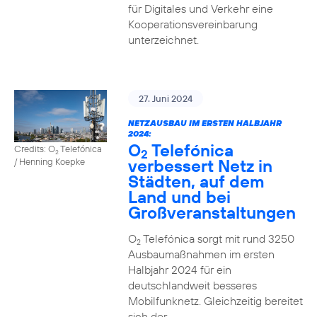
für Digitales und Verkehr eine
Kooperationsvereinbarung
unterzeichnet.
27. Juni 2024
NETZAUSBAU IM ERSTEN HALBJAHR
2024:
O
Telefónica
Credits: O
Telefónica
2
2
verbessert Netz in
/ Henning Koepke
Städten, auf dem
Land und bei
Großveranstaltungen
O
Telefónica sorgt mit rund 3250
2
Ausbaumaßnahmen im ersten
Halbjahr 2024 für ein
deutschlandweit besseres
Mobilfunknetz. Gleichzeitig bereitet
sich der