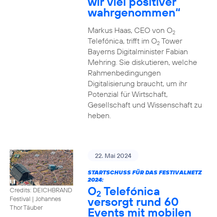
wir viel positiver
wahrgenommen“
Markus Haas, CEO von O
2
Telefónica, trifft im O
Tower
2
Bayerns Digitalminister Fabian
Mehring. Sie diskutieren, welche
Rahmenbedingungen
Digitalisierung braucht, um ihr
Potenzial für Wirtschaft,
Gesellschaft und Wissenschaft zu
heben.
22. Mai 2024
STARTSCHUSS FÜR DAS FESTIVALNETZ
2024:
O
Telefónica
Credits: DEICHBRAND
2
versorgt rund 60
Festival | Johannes
Thor Täuber
Events mit mobilen