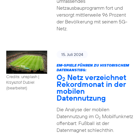
umfassendes
Netzausbauprogramm fort und
versorgt mittlerweile 96 Prozent
der Bevölkerung mit seinem 5G-
Netz.
15. Juli 2024
EM-SPIELE FÜHREN ZU HISTORISCHEM
DATENANSTIEG:
O
Netz verzeichnet
Credits: unsplash
|
2
Rekordmonat in der
Krzysztof Dubiel
(bearbeitet)
mobilen
Datennutzung
Die Analyse der mobilen
Datennutzung im O
Mobilfunknetz
2
offenbart: Fußball ist der
Datenmagnet schlechthin.