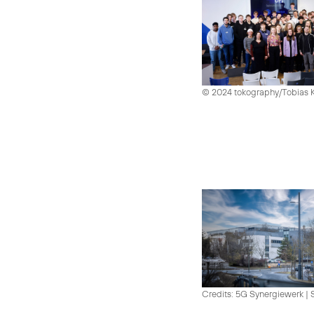
© 2024 tokography/Tobias 
Credits: 5G Synergiewerk | 