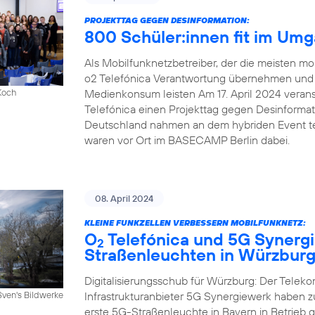
PROJEKTTAG GEGEN DESINFORMATION:
800 Schüler:innen fit im Um
Als Mobilfunknetzbetreiber, der die meisten mob
o2 Telefónica Verantwortung übernehmen und e
Medienkonsum leisten Am 17. April 2024 veranst
Koch
Telefónica einen Projekttag gegen Desinforma
Deutschland nahmen an dem hybriden Event tei
waren vor Ort im BASECAMP Berlin dabei.
08. April 2024
KLEINE FUNKZELLEN VERBESSERN MOBILFUNKNETZ:
O
Telefónica und 5G Synergi
2
Straßenleuchten in Würzbur
Digitalisierungsschub für Würzburg: Der Telek
Infrastrukturanbieter 5G Synergiewerk haben
Sven's Bildwerke
erste 5G-Straßenleuchte in Bayern in Betrieb