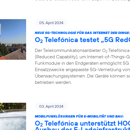
05. April 2024
NEUE 5G-TECHNOLOGIE FÜR DAS INTERNET DER DINGE:
O
Telefónica testet „5G Re
2
Der Telekommunikationsanbieter O
Telefónica
2
(Reduced Capability), um Internet-of-Things-G
Funkmodule in den Endgeräten ermöglicht 5G R
Einsatzzwecke angepasste 5G-Vernetzung von 
Überwachungssystemen. Die Geräte können so gü
betrieben werden.
03. April 2024
MOBILFUNKLÖSUNGEN FÜR E-MOBILITÄT UND BAU:
O
Telefónica unterstützt H
2
Ausbau der E-Ladeinfrastruk