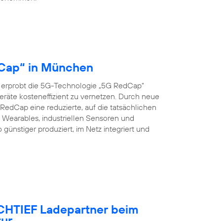
dCap“ in München
 erprobt die 5G-Technologie „5G RedCap“
eräte kosteneffizient zu vernetzen. Durch neue
edCap eine reduzierte, auf die tatsächlichen
Wearables, industriellen Sensoren und
nstiger produziert, im Netz integriert und
OCHTIEF Ladepartner beim
tur