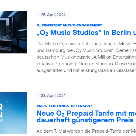
25. April 2024
O
ERWEITERT MUSIK-ENGAGEMENT:
2
„O
Music Studios“ in Berlin
2
Die Marke O
erweitert ihr langjähriges Musik-
2
und Hamburg die „O
Music Studios”. Gemeins
2
deutschen Musikindustrie „A Million Entertainm
kreative Producing-Orte entstanden. Diese sind
ausgestattet und mit leistungsstarken Glasfas
23. April 2024
PREIS-LEISTUNGS-OFFENSIVE:
Neue O
Prepaid Tarife mit 
2
dauerhaft günstigerem Preis
Ab dem 7. Mai werden die Prepaid-Tarife der M