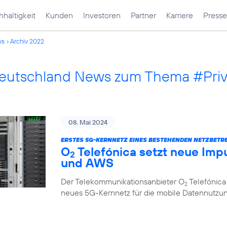
haltigkeit
Kunden
Investoren
Partner
Karriere
Presse
ws
Archiv 2022
Deutschland News zum Thema #Pri
08. Mai 2024
ERSTES 5G-KERNNETZ EINES BESTEHENDEN NETZBETRE
O
Telefónica setzt neue Impu
2
und AWS
Der Telekommunikationsanbieter O
Telefónica
2
neues 5G-Kernnetz für die mobile Datennutzung, 