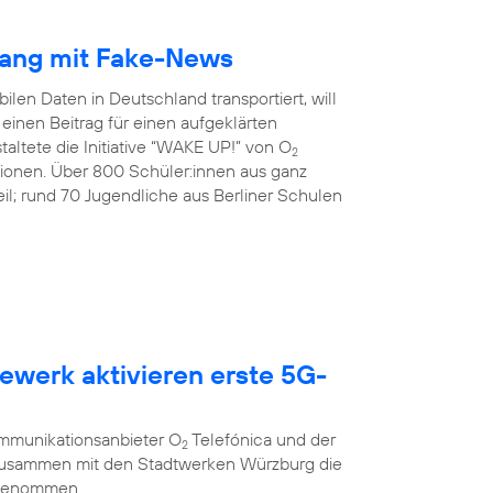
gang mit Fake-News
ilen Daten in Deutschland transportiert, will
inen Beitrag für einen aufgeklärten
altete die Initiative “WAKE UP!” von O
2
tionen. Über 800 Schüler:innen aus ganz
l; rund 70 Jugendliche aus Berliner Schulen
ewerk aktivieren erste 5G-
g
ommunikationsanbieter O
Telefónica und der
2
 zusammen mit den Stadtwerken Würzburg die
 genommen.