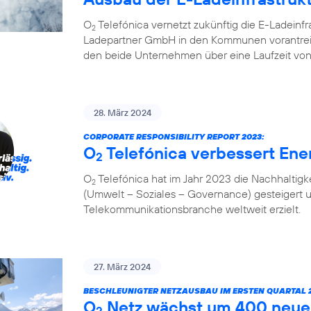
O
Telefónica vernetzt zukünftig die E-Ladeinf
2
Ladepartner GmbH in den Kommunen vorantreibt
den beide Unternehmen über eine Laufzeit von
28. März 2024
CORPORATE RESPONSIBILITY REPORT 2023:
O
Telefónica verbessert Ener
2
O
Telefónica hat im Jahr 2023 die Nachhaltigk
2
(Umwelt – Soziales – Governance) gesteigert 
Telekommunikationsbranche weltweit erzielt.
27. März 2024
BESCHLEUNIGTER NETZAUSBAU IM ERSTEN QUARTAL 2
O
Netz wächst um 400 neue
2