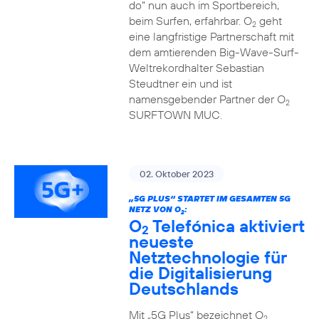
do“ nun auch im Sportbereich,
beim Surfen, erfahrbar. O
geht
2
eine langfristige Partnerschaft mit
dem amtierenden Big-Wave-Surf-
Weltrekordhalter Sebastian
Steudtner ein und ist
namensgebender Partner der O
2
SURFTOWN MUC.
02. Oktober 2023
„5G PLUS“ STARTET IM GESAMTEN 5G
NETZ VON O
:
2
O
Telefónica aktiviert
2
neueste
Netztechnologie für
die Digitalisierung
Deutschlands
Mit „5G Plus“ bezeichnet O
2