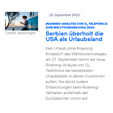
25. September 2023
ROAMING-ANALYSE VON O
TELEFÓNICA
2
ZUM WELTTOURISMUSTAG 2023:
Serbien überholt die
Credits: Gettyimages
USA als Urlaubsland
Kein Urlaub ohne Roaming:
Anlässlich des Welttourismustages
am 27. September nennt die neue
Roaming-Analyse von O
2
Telefónica die beliebtesten
Urlaubsziele, in denen Kund:innen
surfen. Sie deckt zudem
Entwicklungen beim Roaming-
Verhalten außerhalb der
Europäischen Union auf.