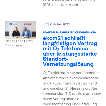
(SDN) zunutze macht.
11. Oktober 2023
SD-WAN FÜR HESSISCHE KOMMUNEN:
ekom21 schließt
Credits: Falco Peters
langfristigen Vertrag
Photography
mit O
Telefónica
2
über leistungsstarke
Standort-
Vernetzungslösung
O
Telefónica, einer der führenden
2
Anbieter von Telekommunikations-
und IT-Lösungen in Deutschland,
und die ekom21, Hessens größter
kommunaler IT-Dienstleister, haben
einen Vertrag über die
Implementierung und Betreuung