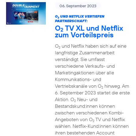
06. September 2023
O
UND NETFLIX VERTIEFEN
2
PARTNERSCHAFT:
O
TV XL und Netflix
2
zum Vorteilspreis
O
und Netflix haben sich auf eine
2
langfristige Zusammenarbeit
verständigt. Sie umfasst
verschiedene Verkaufs- und
Marketingaktionen über alle
Kommunikations- und
Vertriebskanäle von O
hinweg. Am
2
6. September 2023 startet die erste
Aktion. O
Neu- und
2
Bestandskund:innen können
zwischen verschiedenen Kombi-
Angeboten von O
TV und Netflix
2
wählen. Netflix-Kund:innen können
ihren bestehenden Account