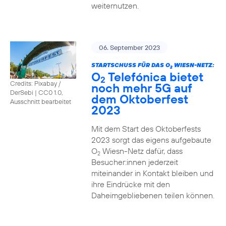
weiternutzen.
06. September 2023
STARTSCHUSS FÜR DAS O
WIESN-NETZ:
2
O
Telefónica bietet
2
Credits: Pixabay /
noch mehr 5G auf
DerSebi
|
CC0 1.0,
dem Oktoberfest
Ausschnitt bearbeitet
2023
Mit dem Start des Oktoberfests
2023 sorgt das eigens aufgebaute
O
Wiesn-Netz dafür, dass
2
Besucher:innen jederzeit
miteinander in Kontakt bleiben und
ihre Eindrücke mit den
Daheimgebliebenen teilen können.