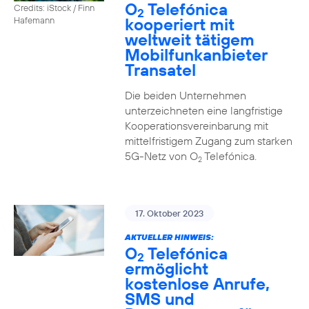
O
Telefónica
Credits: iStock / Finn
2
kooperiert mit
Hafemann
weltweit tätigem
Mobilfunkanbieter
Transatel
Die beiden Unternehmen
unterzeichneten eine langfristige
Kooperationsvereinbarung mit
mittelfristigem Zugang zum starken
5G-Netz von O
Telefónica.
2
17. Oktober 2023
AKTUELLER HINWEIS:
O
Telefónica
2
ermöglicht
kostenlose Anrufe,
SMS und