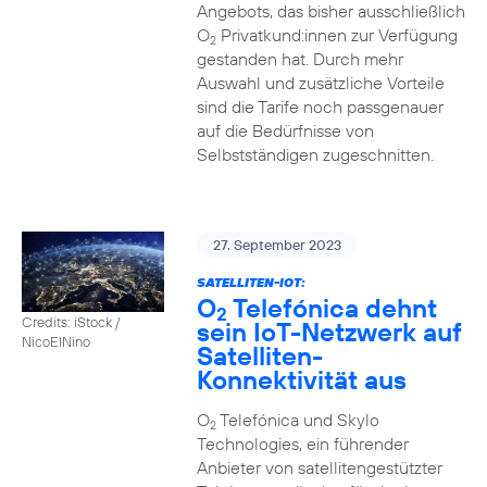
Angebots, das bisher ausschließlich
O
Privatkund:innen zur Verfügung
2
gestanden hat. Durch mehr
Auswahl und zusätzliche Vorteile
sind die Tarife noch passgenauer
auf die Bedürfnisse von
Selbstständigen zugeschnitten.
27. September 2023
SATELLITEN-IOT:
O
Telefónica dehnt
2
Credits: iStock /
sein IoT-Netzwerk auf
NicoElNino
Satelliten-
Konnektivität aus
O
Telefónica und Skylo
2
Technologies, ein führender
Anbieter von satellitengestützter