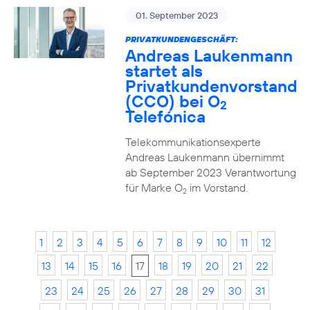
01. September 2023
PRIVATKUNDENGESCHÄFT:
Andreas Laukenmann
startet als
Privatkundenvorstand
(CCO) bei O
2
Telefónica
Telekommunikationsexperte
Andreas Laukenmann übernimmt
ab September 2023 Verantwortung
für Marke O
im Vorstand.
2
1
2
3
4
5
6
7
8
9
10
11
12
13
14
15
16
17
18
19
20
21
22
23
24
25
26
27
28
29
30
31