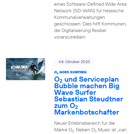
eines Software-Defined Wide Area
Network (SD-WAN) für hessische
Kommunalverwaltungen
geschlossen. Dies hilft Kommunen,
die Digitalisierung flexibel
voranzutreiben.
04. Oktober 2023
O
GOES SURFING:
2
O
und Serviceplan
2
Bubble machen Big
Wave Surfer
Sebastian Steudtner
zum O
2
Markenbotschafter
Neuer Erlebnisbereich für die
Marke O
: Neben O
Music ist „can
2
2