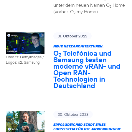
unter dem neuen Namen O
Home
2
(vorher: O
my Home).
2
31. Oktober 2023
NEUE NETZARCHITEKTUREN:
O
Telefónica und
2
Credits: Gettyimages /
Samsung testen
Logos: o2, Samsung
moderne vRAN- und
Open RAN-
Technologien in
Deutschland
30. Oktober 2023
ERFOLGREICHER START EINES
ECOSYSTEM FÜR IOT-ANWENDUNGEN: