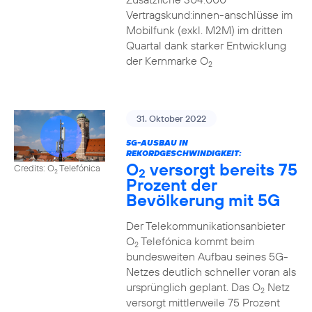
Vertragskund:innen-anschlüsse im
Mobilfunk (exkl. M2M) im dritten
Quartal dank starker Entwicklung
der Kernmarke O
2
31. Oktober 2022
5G-AUSBAU IN
REKORDGESCHWINDIGKEIT:
O
versorgt bereits 75
Credits: O
Telefónica
2
2
Prozent der
Bevölkerung mit 5G
Der Telekommunikationsanbieter
O
Telefónica kommt beim
2
bundesweiten Aufbau seines 5G-
Netzes deutlich schneller voran als
ursprünglich geplant. Das O
Netz
2
versorgt mittlerweile 75 Prozent