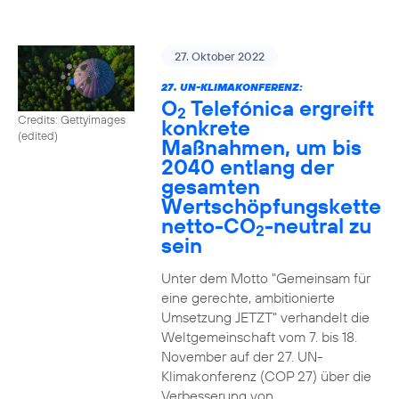
27. Oktober 2022
27. UN-KLIMAKONFERENZ:
O
Telefónica ergreift
2
Credits: Gettyimages
konkrete
(edited)
Maßnahmen, um bis
2040 entlang der
gesamten
Wertschöpfungskette
netto-CO
-neutral zu
2
sein
Unter dem Motto "Gemeinsam für
eine gerechte, ambitionierte
Umsetzung JETZT" verhandelt die
Weltgemeinschaft vom 7. bis 18.
November auf der 27. UN-
Klimakonferenz (COP 27) über die
Verbesserung von