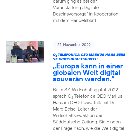
darum ging es bei der
Veranstaltung „Digitale
Daseinsvorsorge“ in Kooperation
mit dem Handelsblatt.
24. November 2022
O
TELEFÓNICA CEO MARKUS HAAS BEIM
2
SZ-WIRTSCHAFTSGIPFEL:
„Europa kann in einer
globalen Welt digital
souverän werden.“
Beim SZ-Wirtschaftsgipfel 2022
sprach O
Telefónica CEO Markus
2
Haas im CEO Powertalk mit Dr.
Marc Beise, Leiter der
Wirtschaftsredaktion der
Süddeutsche Zeitung. Sie gingen
der Frage nach, wie die Welt digital