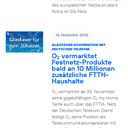
des europäischen Netzausrüsters
Nokia im 5G-Netz.
16. November 2022
GLASFASER-KOOPERATION MIT
DEUTSCHER TELEKOM:
O
vermarktet
2
Festnetz-Produkte
bald an 10 Millionen
zusätzliche FTTH-
Haushalte
O
vermarktet ab 30. November
2
seine gigabitfähigen O
my Home
2
Tarife auch über das FTTH- Netz
der Deutschen Telekom. Damit
festigt O
seine Position als
2
Telekommunikationsanbieter mit