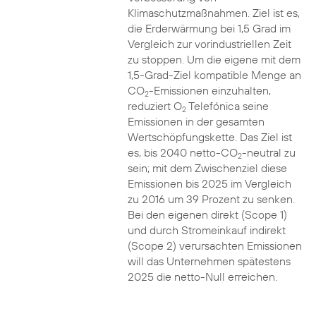
Klimaschutzmaßnahmen. Ziel ist es,
die Erderwärmung bei 1,5 Grad im
Vergleich zur vorindustriellen Zeit
zu stoppen. Um die eigene mit dem
1,5-Grad-Ziel kompatible Menge an
CO
-Emissionen einzuhalten,
2
reduziert O
Telefónica seine
2
Emissionen in der gesamten
Wertschöpfungskette. Das Ziel ist
es, bis 2040 netto-CO
-neutral zu
2
sein; mit dem Zwischenziel diese
Emissionen bis 2025 im Vergleich
zu 2016 um 39 Prozent zu senken.
Bei den eigenen direkt (Scope 1)
und durch Stromeinkauf indirekt
(Scope 2) verursachten Emissionen
will das Unternehmen spätestens
2025 die netto-Null erreichen.