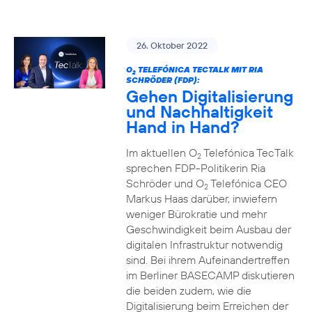
26. Oktober 2022
O
TELEFÓNICA TECTALK MIT RIA
2
SCHRÖDER (FDP):
Gehen Digitalisierung
und Nachhaltigkeit
Hand in Hand?
Im aktuellen O
Telefónica TecTalk
2
sprechen FDP-Politikerin Ria
Schröder und O
Telefónica CEO
2
Markus Haas darüber, inwiefern
weniger Bürokratie und mehr
Geschwindigkeit beim Ausbau der
digitalen Infrastruktur notwendig
sind. Bei ihrem Aufeinandertreffen
im Berliner BASECAMP diskutieren
die beiden zudem, wie die
Digitalisierung beim Erreichen der