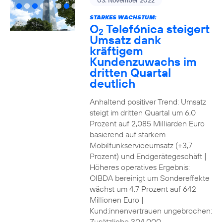
03. November 2022
STARKES WACHSTUM:
O
Telefónica steigert
2
Umsatz dank
kräftigem
Kundenzuwachs im
dritten Quartal
deutlich
Anhaltend positiver Trend: Umsatz
steigt im dritten Quartal um 6,0
Prozent auf 2,085 Milliarden Euro
basierend auf starkem
Mobilfunkserviceumsatz (+3,7
Prozent) und Endgerätegeschäft |
Höheres operatives Ergebnis:
OIBDA bereinigt um Sondereffekte
wächst um 4,7 Prozent auf 642
Millionen Euro |
Kund:innenvertrauen ungebrochen:
Zusätzliche 304.000