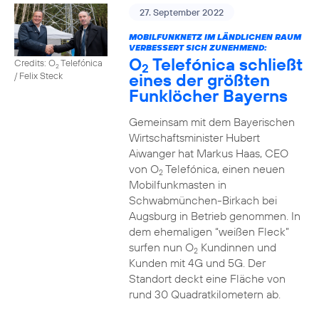
27. September 2022
MOBILFUNKNETZ IM LÄNDLICHEN RAUM
VERBESSERT SICH ZUNEHMEND:
O
Telefónica schließt
Credits: O
Telefónica
2
2
eines der größten
/ Felix Steck
Funklöcher Bayerns
Gemeinsam mit dem Bayerischen
Wirtschaftsminister Hubert
Aiwanger hat Markus Haas, CEO
von O
Telefónica, einen neuen
2
Mobilfunkmasten in
Schwabmünchen-Birkach bei
Augsburg in Betrieb genommen. In
dem ehemaligen “weißen Fleck”
surfen nun O
Kundinnen und
2
Kunden mit 4G und 5G. Der
Standort deckt eine Fläche von
rund 30 Quadratkilometern ab.