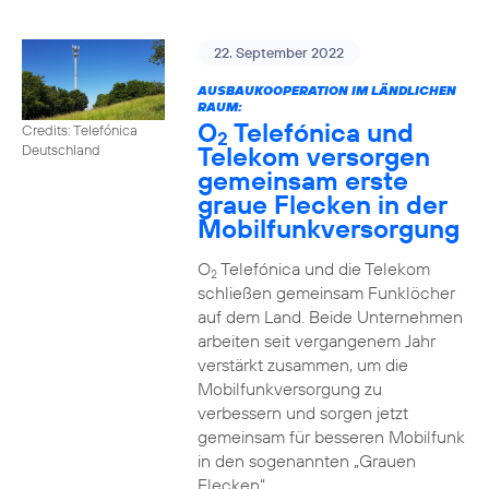
22. September 2022
AUSBAUKOOPERATION IM LÄNDLICHEN
RAUM:
O
Telefónica und
Credits: Telefónica
2
Telekom versorgen
Deutschland
gemeinsam erste
graue Flecken in der
Mobilfunkversorgung
O
Telefónica und die Telekom
2
schließen gemeinsam Funklöcher
auf dem Land. Beide Unternehmen
arbeiten seit vergangenem Jahr
verstärkt zusammen, um die
Mobilfunkversorgung zu
verbessern und sorgen jetzt
gemeinsam für besseren Mobilfunk
in den sogenannten „Grauen
Flecken“.