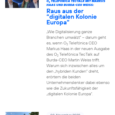
O
TELEFÓNICA TECTALK MIT MARKUS
2
HAAS UND BURDA-CEO WEISS:
Raus aus der
“digitalen Kolonie
Europa”
„Wie Digitalisierung ganze
Branchen umwälzt“ – darum geht
es, wenn O
Telefónica CEO
2
Markus Haas in der neuen Ausgabe
des O
Telefónica TecTalk auf
2
Burda-CEO Martin Weiss trifft.
Warum sich inzwischen alles um
den „hybriden Kunden“ dreht,
erörtern die beiden
Unternehmenslenker dabei ebenso
wie die Zukunftsfähigkeit der
„digitalen Kolonie Europa“.