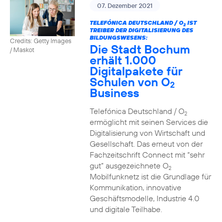
07. Dezember 2021
TELEFÓNICA DEUTSCHLAND / O
IST
2
TREIBER DER DIGITALISIERUNG DES
BILDUNGSWESENS:
Credits: Getty Images
Die Stadt Bochum
/ Maskot
erhält 1.000
Digitalpakete für
Schulen von O
2
Business
Telefónica Deutschland / O
2
ermöglicht mit seinen Services die
Digitalisierung von Wirtschaft und
Gesellschaft. Das erneut von der
Fachzeitschrift Connect mit “sehr
gut” ausgezeichnete O
2
Mobilfunknetz ist die Grundlage für
Kommunikation, innovative
Geschäftsmodelle, Industrie 4.0
und digitale Teilhabe.