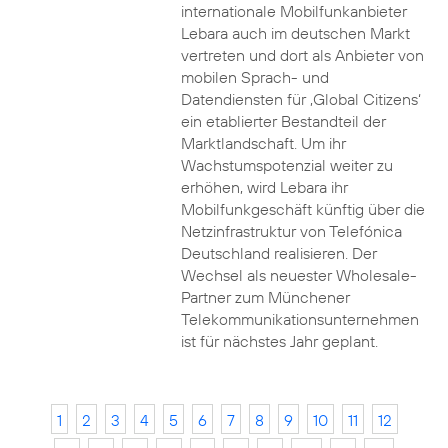
internationale Mobilfunkanbieter
Lebara auch im deutschen Markt
vertreten und dort als Anbieter von
mobilen Sprach- und
Datendiensten für ‚Global Citizens‘
ein etablierter Bestandteil der
Marktlandschaft. Um ihr
Wachstumspotenzial weiter zu
erhöhen, wird Lebara ihr
Mobilfunkgeschäft künftig über die
Netzinfrastruktur von Telefónica
Deutschland realisieren. Der
Wechsel als neuester Wholesale-
Partner zum Münchener
Telekommunikationsunternehmen
ist für nächstes Jahr geplant.
1
2
3
4
5
6
7
8
9
10
11
12