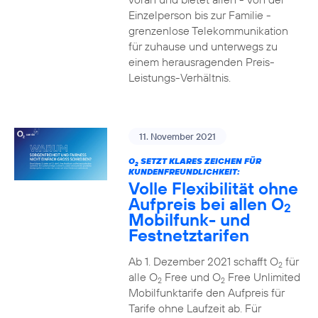
Einzelperson bis zur Familie -
grenzenlose Telekommunikation
für zuhause und unterwegs zu
einem herausragenden Preis-
Leistungs-Verhältnis.
11. November 2021
O
SETZT KLARES ZEICHEN FÜR
2
KUNDENFREUNDLICHKEIT:
Volle Flexibilität ohne
Aufpreis bei allen O
2
Mobilfunk- und
Festnetztarifen
Ab 1. Dezember 2021 schafft O
für
2
alle O
Free und O
Free Unlimited
2
2
Mobilfunktarife den Aufpreis für
Tarife ohne Laufzeit ab. Für