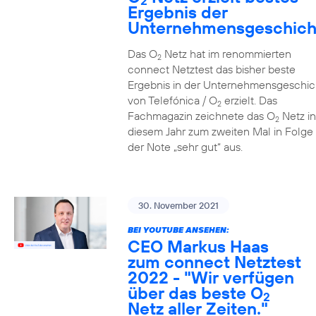
2
Ergebnis der
Unternehmensgeschich
Das O
Netz hat im renommierten
2
connect Netztest das bisher beste
Ergebnis in der Unternehmensgeschic
von Telefónica / O
erzielt. Das
2
Fachmagazin zeichnete das O
Netz in
2
diesem Jahr zum zweiten Mal in Folge 
der Note „sehr gut“ aus.
30. November 2021
BEI YOUTUBE ANSEHEN:
CEO Markus Haas
zum connect Netztest
2022 - "Wir verfügen
über das beste O
2
Netz aller Zeiten."