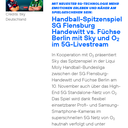
MIT NEUESTER 5G-TECHNOLOGIE MEHR
EMOTIONEN ERLEBEN UND NÄHER AM
SPIELGESCHEHEN SEIN:
Credits: Sky
Handball-Spitzenspiel
Deutschland
SG Flensburg
Handewitt vs. Füchse
Berlin mit Sky und O
2
im 5G-Livestream
In Kooperation mit O
präsentiert
2
Sky das Spitzenspiel in der Liqui
Moly Handball-Bundesliga
zwischen der SG Flensburg-
Handewitt und Füchse Berlin am
10. November auch über das High-
End 5G Standalone-Netz von O
.
2
Das Spiel wird dank flexibel
einsetzbarer Profi- und Samsung-
Smartphone-Kameras im
superschnellen 5G Netz von O
2
hautnah verfolgt und unter