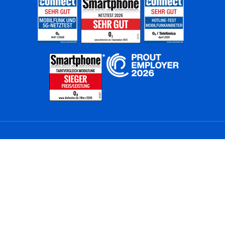
Home
Unternehmen
Netze
Nachhaltigkeit
Kunden
Investoren
Partner
Karriere
Presse
News
Privatkunden
Geschäftskunden
Worldwide