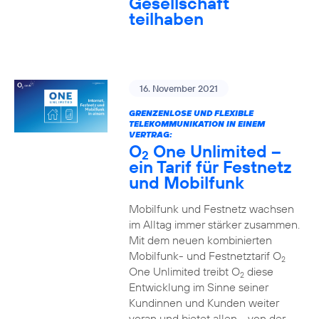
Gesellschaft
teilhaben
16. November 2021
GRENZENLOSE UND FLEXIBLE
TELEKOMMUNIKATION IN EINEM
VERTRAG:
O
One Unlimited –
2
ein Tarif für Festnetz
und Mobilfunk
Mobilfunk und Festnetz wachsen
im Alltag immer stärker zusammen.
Mit dem neuen kombinierten
Mobilfunk- und Festnetztarif O
2
One Unlimited treibt O
diese
2
Entwicklung im Sinne seiner
Kundinnen und Kunden weiter
voran und bietet allen - von der