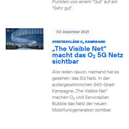
Punkten von einem “Gut” auf ein
“Sehr gut”.
02. Dezember 2021
SPEKTAKULÄRE O
KAMPAGNE:
2
„The Visible Net“
macht das O
5G Netz
2
sichtbar
Alle reden davon, niemand hat es
gesehen: das 5G Netz. In der
außergewöhnlichen 360-Grad-
Kampagne „The Visible Net“
machen O
und Serviceplan
2
Bubble das Netz der neuen
Mobilfunkgeneration sichtbar.