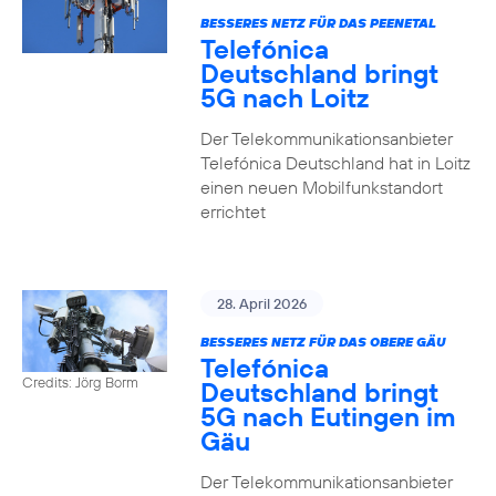
BESSERES NETZ FÜR DAS PEENETAL
Telefónica
Deutschland bringt
5G nach Loitz
Der Telekommunikationsanbieter
Telefónica Deutschland hat in Loitz
einen neuen Mobilfunkstandort
errichtet
28. April 2026
BESSERES NETZ FÜR DAS OBERE GÄU
Telefónica
Credits: Jörg Borm
Deutschland bringt
5G nach Eutingen im
Gäu
Der Telekommunikationsanbieter