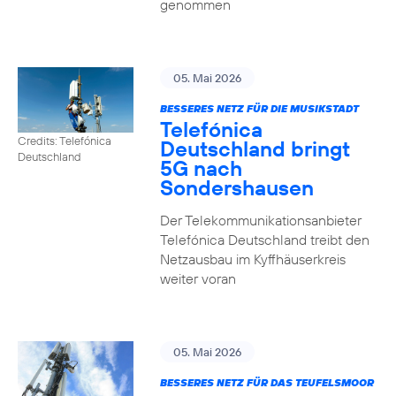
genommen
05. Mai 2026
BESSERES NETZ FÜR DIE MUSIKSTADT
Telefónica
Credits: Telefónica
Deutschland bringt
Deutschland
5G nach
Sondershausen
Der Telekommunikationsanbieter
Telefónica Deutschland treibt den
Netzausbau im Kyffhäuserkreis
weiter voran
05. Mai 2026
BESSERES NETZ FÜR DAS TEUFELSMOOR