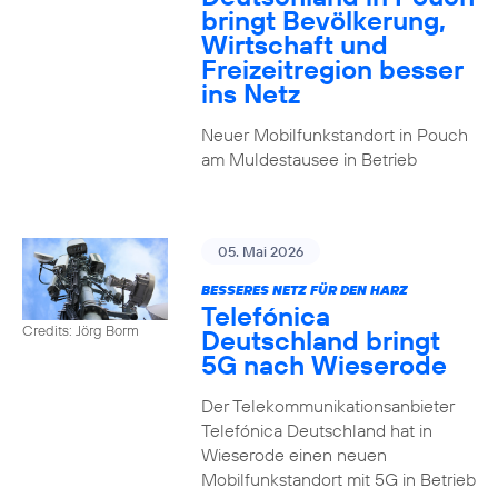
bringt Bevölkerung,
Wirtschaft und
Freizeitregion besser
ins Netz
Neuer Mobilfunkstandort in Pouch
am Muldestausee in Betrieb
05. Mai 2026
BESSERES NETZ FÜR DEN HARZ
Telefónica
Credits: Jörg Borm
Deutschland bringt
5G nach Wieserode
Der Telekommunikationsanbieter
Telefónica Deutschland hat in
Wieserode einen neuen
Mobilfunkstandort mit 5G in Betrieb