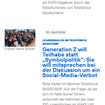
als 5000 Gigabyte durch das
Mobilfunknetz von Telefónica
Deutschland
30. April 2026
JUGENDDIALOG IM TELEFÓNICA
BASECAMP
Generation Z will
Credits: Henrik Andree
Teilhabe statt
„Symbolpolitik“: Sie
will mitsprechen bei
der Diskussion um ein
Social-Media-Verbot
Rote Karten im Berliner Telefónica
BASECAMP: Auf die Frage, ob sie
sich im Netz sicher fühlen,
antwortet die Mehrheit der über
100 Jugendlichen im WAKE UP!