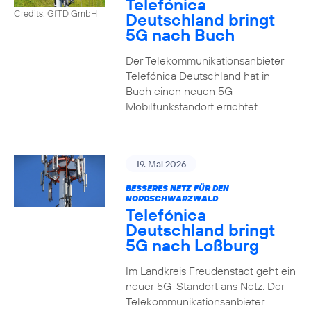
Telefónica
Credits: GfTD GmbH
Deutschland bringt
5G nach Buch
Der Telekommunikationsanbieter
Telefónica Deutschland hat in
Buch einen neuen 5G-
Mobilfunkstandort errichtet
19. Mai 2026
BESSERES NETZ FÜR DEN
NORDSCHWARZWALD
Telefónica
Deutschland bringt
5G nach Loßburg
Im Landkreis Freudenstadt geht ein
neuer 5G-Standort ans Netz: Der
Telekommunikationsanbieter