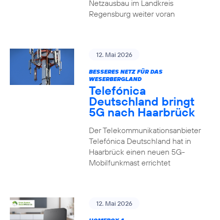
Netzausbau im Landkreis
Regensburg weiter voran
12. Mai 2026
BESSERES NETZ FÜR DAS
WESERBERGLAND
Telefónica
Deutschland bringt
5G nach Haarbrück
Der Telekommunikationsanbieter
Telefónica Deutschland hat in
Haarbrück einen neuen 5G-
Mobilfunkmast errichtet
12. Mai 2026