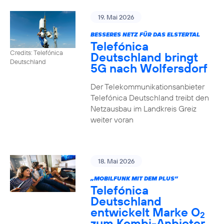
19. Mai 2026
BESSERES NETZ FÜR DAS ELSTERTAL
Telefónica
Credits: Telefónica
Deutschland bringt
Deutschland
5G nach Wolfersdorf
Der Telekommunikationsanbieter
Telefónica Deutschland treibt den
Netzausbau im Landkreis Greiz
weiter voran
18. Mai 2026
„MOBILFUNK MIT DEM PLUS”
Telefónica
Deutschland
entwickelt Marke O
2
zum Kombi-Anbieter