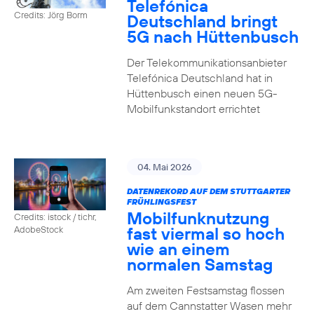
Telefónica
Credits: Jörg Borm
Deutschland bringt
5G nach Hüttenbusch
Der Telekommunikationsanbieter
Telefónica Deutschland hat in
Hüttenbusch einen neuen 5G-
Mobilfunkstandort errichtet
04. Mai 2026
DATENREKORD AUF DEM STUTTGARTER
FRÜHLINGSFEST
Mobilfunknutzung
Credits: istock / tichr,
fast viermal so hoch
AdobeStock
wie an einem
normalen Samstag
Am zweiten Festsamstag flossen
auf dem Cannstatter Wasen mehr