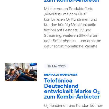
Mit der neuen Produktofferte
„Mobilfunk mit dem Plus“
kombinieren O
Kundinnen und
2
Kunden künftig Mobilfunktarife
flexibel mit Festnetz, TV und
Streaming, weiteren SIM-Karten
oder Smartphones – und erhalten
dafür sofort monatliche Rabatte
18. Mai 2026
MEHR ALS MOBILFUNK
Telefónica
Deutschland
entwickelt Marke O
2
zum Kombi-Anbieter
O
Kundinnen und Kunden können
2