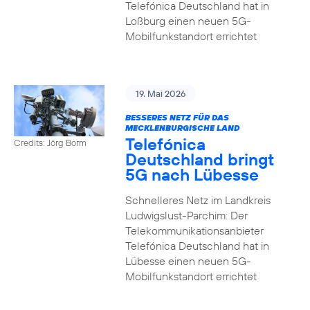
Telefónica Deutschland hat in
Loßburg einen neuen 5G-
Mobilfunkstandort errichtet
19. Mai 2026
BESSERES NETZ FÜR DAS
MECKLENBURGISCHE LAND
Telefónica
Credits: Jörg Borm
Deutschland bringt
5G nach Lübesse
Schnelleres Netz im Landkreis
Ludwigslust-Parchim: Der
Telekommunikationsanbieter
Telefónica Deutschland hat in
Lübesse einen neuen 5G-
Mobilfunkstandort errichtet