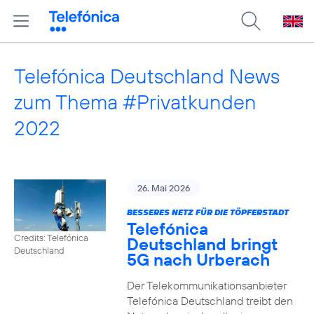
Telefónica Deutschland News
zum Thema #Privatkunden
2022
26. Mai 2026
BESSERES NETZ FÜR DIE TÖPFERSTADT
Telefónica
Credits: Telefónica
Deutschland bringt
Deutschland
5G nach Urberach
Der Telekommunikationsanbieter
Telefónica Deutschland treibt den