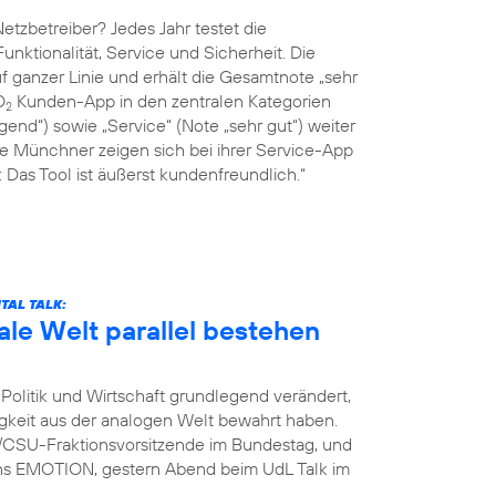
tzbetreiber? Jedes Jahr testet die
Funktionalität, Service und Sicherheit. Die
 ganzer Linie und erhält die Gesamtnote „sehr
O
Kunden-App in den zentralen Kategorien
2
end“) sowie „Service“ (Note „sehr gut“) weiter
ie Münchner zeigen sich bei ihrer Service-App
Das Tool ist äußerst kundenfreundlich.“
TAL TALK:
ale Welt parallel bestehen
Politik und Wirtschaft grundlegend verändert,
igkeit aus der analogen Welt bewahrt haben.
U/CSU-Fraktionsvorsitzende im Bundestag, und
ins EMOTION, gestern Abend beim UdL Talk im