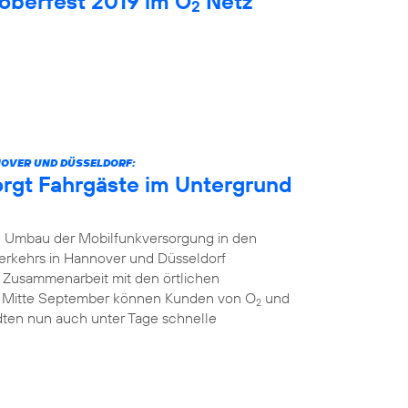
oberfest 2019 im O
Netz
2
NOVER UND DÜSSELDORF:
orgt Fahrgäste im Untergrund
 Umbau der Mobilfunkversorgung in den
erkehrs in Hannover und Düsseldorf
r Zusammenarbeit mit den örtlichen
t Mitte September können Kunden von O
und
2
dten nun auch unter Tage schnelle