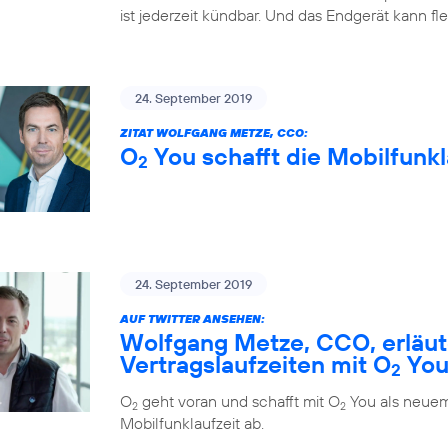
ist jederzeit kündbar. Und das Endgerät kann fl
24. September 2019
ZITAT WOLFGANG METZE, CCO:
O
You schafft die Mobilfunkl
2
24. September 2019
AUF TWITTER ANSEHEN:
Wolfgang Metze, CCO, erläute
Vertragslaufzeiten mit O
Yo
2
O
geht voran und schafft mit O
You als neuem
2
2
Mobilfunklaufzeit ab.