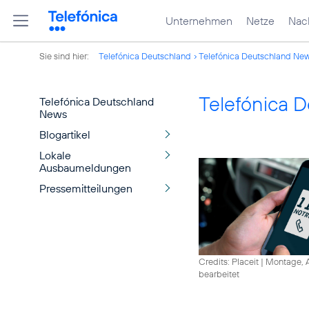
Unternehmen
Netze
Nach
Sie sind hier:
Telefónica Deutschland
Telefónica Deutschland Ne
Telefónica 
Telefónica Deutschland
News
Blogartikel
Lokale
Ausbaumeldungen
Pressemitteilungen
Credits: Placeit
|
Montage, A
bearbeitet