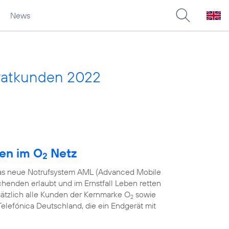
News
vatkunden 2022
den im O
Netz
2
 das neue Notrufsystem AML (Advanced Mobile
chenden erlaubt und im Ernstfall Leben retten
sätzlich alle Kunden der Kernmarke O
sowie
2
elefónica Deutschland, die ein Endgerät mit