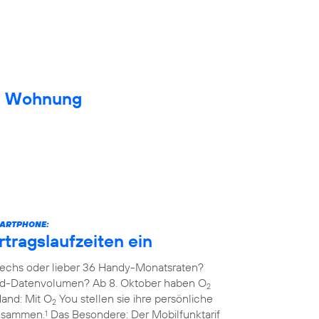
ue Wohnung
MARTPHONE:
rtragslaufzeiten ein
echs oder lieber 36 Handy-Monatsraten?
ed-Datenvolumen? Ab 8. Oktober haben O
2
Hand: Mit O
You stellen sie ihre persönliche
2
zusammen.
Das Besondere: Der Mobilfunktarif
1