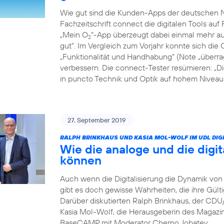
Wie gut sind die Kunden-Apps der deutschen Ne
Fachzeitschrift connect die digitalen Tools auf 
„Mein O
“-App überzeugt dabei einmal mehr auf
2
gut“. Im Vergleich zum Vorjahr konnte sich die 
„Funktionalität und Handhabung“ (Note „überrag
verbessern. Die connect-Tester resümieren: „D
in puncto Technik und Optik auf hohem Niveau: 
27. September 2019
RALPH BRINKHAUS UND KASIA MOL-WOLF IM UDL DIGI
Wie die analoge und die digit
können
Auch wenn die Digitalisierung die Dynamik von 
gibt es doch gewisse Wahrheiten, die ihre Gült
Darüber diskutierten Ralph Brinkhaus, der CD
Kasia Mol-Wolf, die Herausgeberin des Magaz
BaseCAMP mit Moderator Cherno Jobatey.