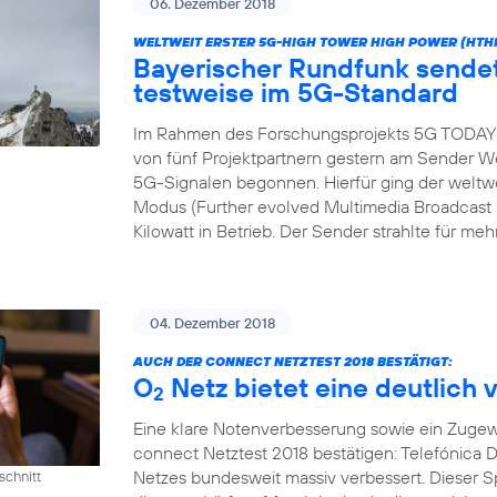
06. Dezember 2018
WELTWEIT ERSTER 5G-HIGH TOWER HIGH POWER (HTH
Bayerischer Rundfunk send
testweise im 5G-Standard
Im Rahmen des Forschungsprojekts 5G TODAY h
von fünf Projektpartnern gestern am Sender We
5G-Signalen begonnen. Hierfür ging der wel
Modus (Further evolved Multimedia Broadcast M
Kilowatt in Betrieb. Der Sender strahlte für meh
04. Dezember 2018
AUCH DER CONNECT NETZTEST 2018 BESTÄTIGT:
O
Netz bietet eine deutlich 
2
Eine klare Notenverbesserung sowie ein Zugew
connect Netztest 2018 bestätigen: Telefónica D
Netzes bundesweit massiv verbessert. Dieser 
schnitt