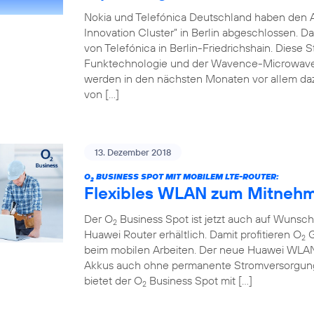
Nokia und Telefónica Deutschland haben den 
Innovation Cluster” in Berlin abgeschlossen. D
von Telefónica in Berlin-Friedrichshain. Diese 
Funktechnologie und der Wavence-Microwave-T
werden in den nächsten Monaten vor allem da
von […]
13. Dezember 2018
O
BUSINESS SPOT MIT MOBILEM LTE-ROUTER:
2
Flexibles WLAN zum Mitnehm
Der O
Business Spot ist jetzt auch auf Wuns
2
Huawei Router erhältlich. Damit profitieren O
G
2
beim mobilen Arbeiten. Der neue Huawei WLAN-R
Akkus auch ohne permanente Stromversorgung 
bietet der O
Business Spot mit […]
2