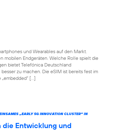
martphones und Wearables auf den Markt.
ten mobilen Endgeräten. Welche Rolle spielt die
gen bietet Telefónica Deutschland
 besser zu machen. Die eSIM ist bereits fest im
he „embedded“ […]
INSAMES „EARLY 5G INNOVATION CLUSTER“ IN
 die Entwicklung und