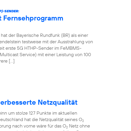
P)-SENDER:
et Fernsehprogramm
at der Bayerische Rundfunk (BR) als einer
ndelstein testweise mit der Ausstrahlung von
tweit erste 5G HTHP-Sender im FeMBMS-
ulticast Service) mit einer Leistung von 100
rere […]
verbesserte Netzqualität
inn um stolze 127 Punkte im aktuellen
eutschland hat die Netzqualität seines O
2
Sprung nach vorne wäre für das O
Netz ohne
2