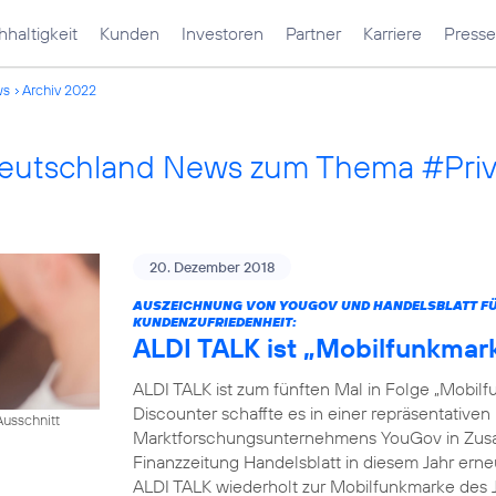
haltigkeit
Kunden
Investoren
Partner
Karriere
Presse
ws
Archiv 2022
Deutschland News zum Thema #Pri
20. Dezember 2018
AUSZEICHNUNG VON YOUGOV UND HANDELSBLATT FÜR
KUNDENZUFRIEDENHEIT:
ALDI TALK ist „Mobilfunkmar
ALDI TALK ist zum fünften Mal in Folge „Mobilf
Discounter schaffte es in einer repräsentativ
usschnitt
Marktforschungsunternehmens YouGov in Zusam
Finanzzeitung Handelsblatt in diesem Jahr erneut
ALDI TALK wiederholt zur Mobilfunkmarke des J