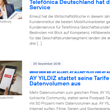
Telefónica Deutschland hat 
Service
Erneut hat die WirtschaftsWoche in diesem Ja
Kundeninstitut die besten Mobilfunkanbieter g
Bradbury
Kundenservice für Telefónica Geschäftskunden
Bestnoten mit Blick auf Kompetenz, Hilfsbereit
für das Geschäftskundensegment landen die at
drei […]
29. November 2018
MEHR DRIN BEI AY ALLNET, AY ALLNET PLUS UND AY A
AY YILDIZ stattet seine Tarif
Datenvolumen aus
Mehr Datenvolumen zum gleichen Preis: AY YIL
türkische Community, stattet seine Postpaid-Tar
usschnitt
mit 50 Prozent mehr Datenvolumen aus. AY YI
Internet surfen, Filme, Serien und Sportereig