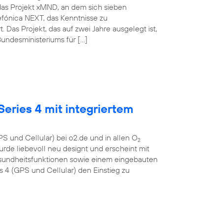
das Projekt xMND, an dem sich sieben
lefónica NEXT, das Kenntnisse zu
as Projekt, das auf zwei Jahre ausgelegt ist,
undesministeriums für […]
eries 4 mit integriertem
S und Cellular) bei o2.de und in allen O
2
urde liebevoll neu designt und erscheint mit
esundheitsfunktionen sowie einem eingebauten
4 (GPS und Cellular) den Einstieg zu