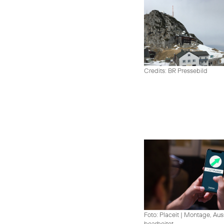
Credits: BR Pressebild
Foto: Placeit
|
Montage, Aus
bearbeitet