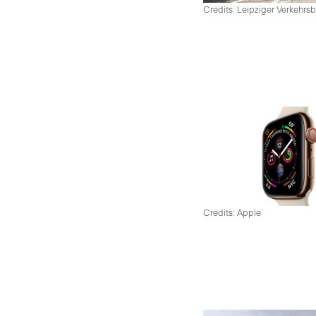
Credits: Leipziger Verkehrsb
Credits: Apple