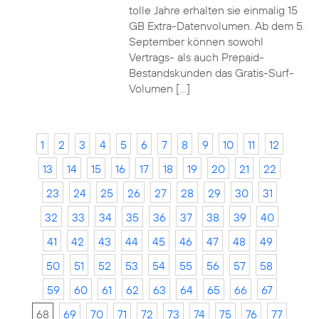
tolle Jahre erhalten sie einmalig 15
GB Extra-Datenvolumen. Ab dem 5.
September können sowohl
Vertrags- als auch Prepaid-
Bestandskunden das Gratis-Surf-
Volumen […]
1
2
3
4
5
6
7
8
9
10
11
12
13
14
15
16
17
18
19
20
21
22
23
24
25
26
27
28
29
30
31
32
33
34
35
36
37
38
39
40
41
42
43
44
45
46
47
48
49
50
51
52
53
54
55
56
57
58
59
60
61
62
63
64
65
66
67
68
69
70
71
72
73
74
75
76
77