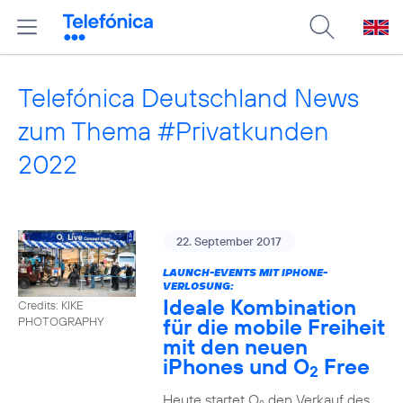
Telefónica Deutschland News
zum Thema #Privatkunden
2022
22. September 2017
LAUNCH-EVENTS MIT IPHONE-
VERLOSUNG:
Ideale Kombination
Credits: KIKE
für die mobile Freiheit
PHOTOGRAPHY
mit den neuen
iPhones und O
Free
2
Heute startet O
den Verkauf des