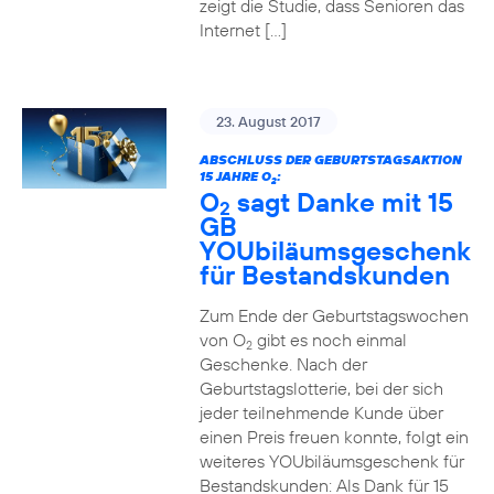
zeigt die Studie, dass Senioren das
Internet […]
23. August 2017
ABSCHLUSS DER GEBURTSTAGSAKTION
15 JAHRE O
:
2
O
sagt Danke mit 15
2
GB
YOUbiläumsgeschenk
für Bestandskunden
Zum Ende der Geburtstagswochen
von O
gibt es noch einmal
2
Geschenke. Nach der
Geburtstagslotterie, bei der sich
jeder teilnehmende Kunde über
einen Preis freuen konnte, folgt ein
weiteres YOUbiläumsgeschenk für
Bestandskunden: Als Dank für 15