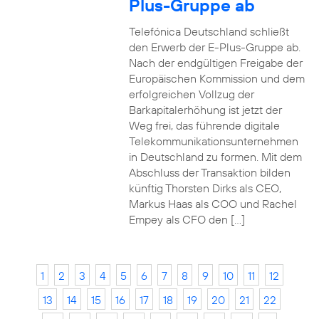
Plus-Gruppe ab
Telefónica Deutschland schließt
den Erwerb der E-Plus-Gruppe ab.
Nach der endgültigen Freigabe der
Europäischen Kommission und dem
erfolgreichen Vollzug der
Barkapitalerhöhung ist jetzt der
Weg frei, das führende digitale
Telekommunikationsunternehmen
in Deutschland zu formen. Mit dem
Abschluss der Transaktion bilden
künftig Thorsten Dirks als CEO,
Markus Haas als COO und Rachel
Empey als CFO den […]
1
2
3
4
5
6
7
8
9
10
11
12
13
14
15
16
17
18
19
20
21
22